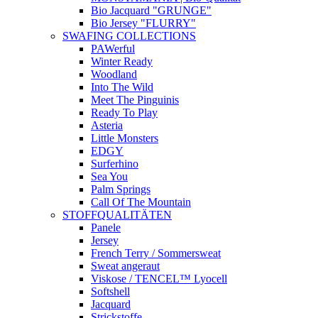
Bio Jacquard "GRUNGE"
Bio Jersey "FLURRY"
SWAFING COLLECTIONS
PAWerful
Winter Ready
Woodland
Into The Wild
Meet The Pinguinis
Ready To Play
Asteria
Little Monsters
EDGY
Surferhino
Sea You
Palm Springs
Call Of The Mountain
STOFFQUALITÄTEN
Panele
Jersey
French Terry / Sommersweat
Sweat angeraut
Viskose / TENCEL™ Lyocell
Softshell
Jacquard
Strickstoffe