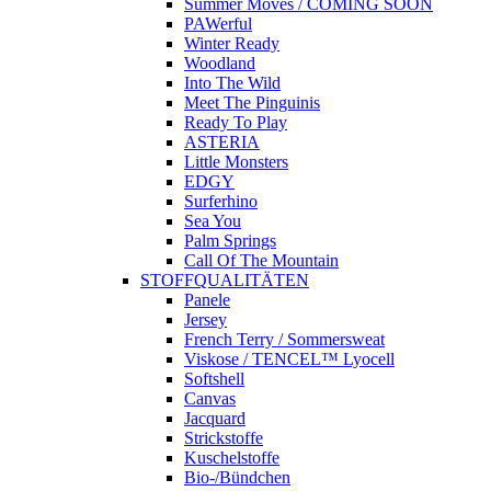
Summer Moves / COMING SOON
PAWerful
Winter Ready
Woodland
Into The Wild
Meet The Pinguinis
Ready To Play
ASTERIA
Little Monsters
EDGY
Surferhino
Sea You
Palm Springs
Call Of The Mountain
STOFFQUALITÄTEN
Panele
Jersey
French Terry / Sommersweat
Viskose / TENCEL™ Lyocell
Softshell
Canvas
Jacquard
Strickstoffe
Kuschelstoffe
Bio-/Bündchen