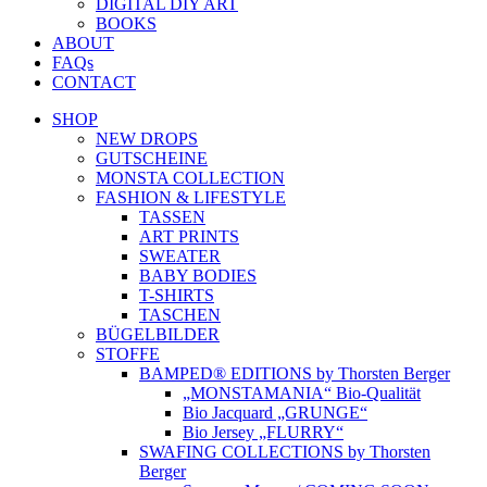
DIGITAL DIY ART
BOOKS
ABOUT
FAQs
CONTACT
SHOP
NEW DROPS
GUTSCHEINE
MONSTA COLLECTION
FASHION & LIFESTYLE
TASSEN
ART PRINTS
SWEATER
BABY BODIES
T-SHIRTS
TASCHEN
BÜGELBILDER
STOFFE
BAMPED® EDITIONS by Thorsten Berger
„MONSTAMANIA“ Bio-Qualität
Bio Jacquard „GRUNGE“
Bio Jersey „FLURRY“
SWAFING COLLECTIONS by Thorsten
Berger