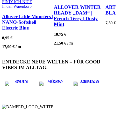
FIND’ ICH NICE
In den Warenkorb
ALLOVER WINTER
ART
READY „DAM“ |
BLA
Allover Little Monsters |
French Terry | Dusty
NANO-Softshell |
7,50
€
Mint
Electric Blue
10,75
€
8,95
€
21,50
€
/
m
17,90
€
/
m
ENTDECKE NEUE WELTEN – FÜR GOOD
VIBES IM ALLTAG.