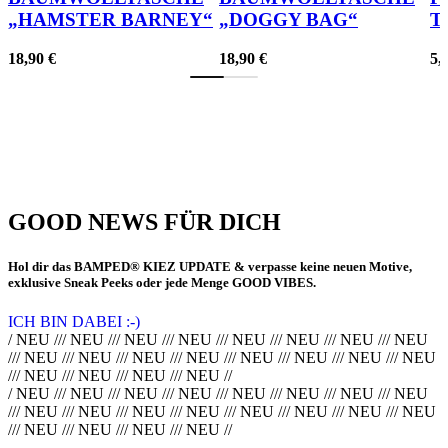
„HAMSTER BARNEY“
„DOGGY BAG“
T
18,90
€
18,90
€
5,
GOOD NEWS FÜR DICH
Hol dir das BAMPED® KIEZ UPDATE & verpasse keine neuen Motive,
exklusive Sneak Peeks oder jede Menge GOOD VIBES.
ICH BIN DABEI :-)
/ NEU /// NEU /// NEU /// NEU /// NEU /// NEU /// NEU /// NEU
/// NEU /// NEU /// NEU /// NEU /// NEU /// NEU /// NEU /// NEU
/// NEU /// NEU /// NEU /// NEU //
/ NEU /// NEU /// NEU /// NEU /// NEU /// NEU /// NEU /// NEU
/// NEU /// NEU /// NEU /// NEU /// NEU /// NEU /// NEU /// NEU
/// NEU /// NEU /// NEU /// NEU //