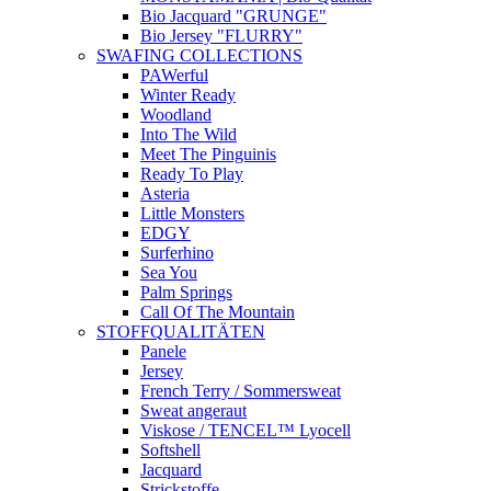
Bio Jacquard "GRUNGE"
Bio Jersey "FLURRY"
SWAFING COLLECTIONS
PAWerful
Winter Ready
Woodland
Into The Wild
Meet The Pinguinis
Ready To Play
Asteria
Little Monsters
EDGY
Surferhino
Sea You
Palm Springs
Call Of The Mountain
STOFFQUALITÄTEN
Panele
Jersey
French Terry / Sommersweat
Sweat angeraut
Viskose / TENCEL™ Lyocell
Softshell
Jacquard
Strickstoffe