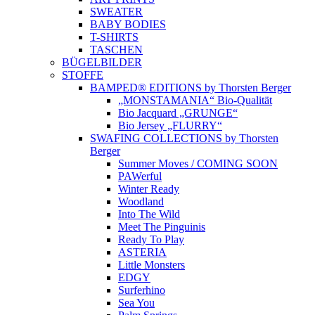
SWEATER
BABY BODIES
T-SHIRTS
TASCHEN
BÜGELBILDER
STOFFE
BAMPED® EDITIONS by Thorsten Berger
„MONSTAMANIA“ Bio-Qualität
Bio Jacquard „GRUNGE“
Bio Jersey „FLURRY“
SWAFING COLLECTIONS by Thorsten
Berger
Summer Moves / COMING SOON
PAWerful
Winter Ready
Woodland
Into The Wild
Meet The Pinguinis
Ready To Play
ASTERIA
Little Monsters
EDGY
Surferhino
Sea You