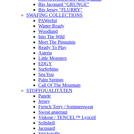
Bio Jacquard "GRUNGE"
Bio Jersey "FLURRY"
SWAFING COLLECTIONS
PAWerful
Winter Ready
Woodland
Into The Wild
Meet The Pinguinis
Ready To Play
Asteria
Little Monsters
EDGY
Surferhino
Sea You
Palm Springs
Call Of The Mountain
STOFFQUALITÄTEN
Panele
Jersey
French Terry / Sommersweat
Sweat angeraut
Viskose / TENCEL™ Lyocell
Softshell
Jacquard
Strickstoffe