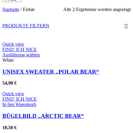
N
Startseite
/
Eisbär
Alle 2 Ergebnisse werden angezeigt
A
s
PRODUKTE FILTERN
Quick view
FIND’ ICH NICE
Dieses
Ausführung wählen
Produkt
White
weist
mehrere
UNISEX SWEATER „POLAR BEAR“
Varianten
auf.
54,90
€
Die
Optionen
Quick view
können
FIND’ ICH NICE
auf
In den Warenkorb
der
Produktseite
BÜGELBILD „ARCTIC BEAR“
gewählt
werden
10,50
€