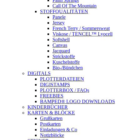
Palm Springs
Call Of The Mountain
STOFFQUALITÄTEN
Panele
Jersey
French Terry / Sommersweat
Viskose / TENCEL™ Lyocell
Softshell
Canvas
Jacquard
Strickstoffe
Kuschelstoffe
Bio-/Bündchen
DIGITALS
PLOTTERDATEIEN
DIGISTAMPS
PLOTTERBOX / FAQs
FREEBIES
BAMPED® LOGO DOWNLOADS
KINDERBÜCHER
KARTEN & BLÖCKE
Grußkarten
Postkarten
Einladungen & Co
Notizblöcke