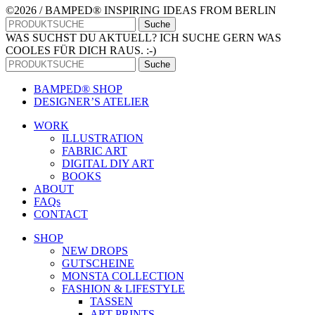
©2026 / BAMPED® INSPIRING IDEAS FROM BERLIN
Suche
WAS SUCHST DU AKTUELL? ICH SUCHE GERN WAS
COOLES FÜR DICH RAUS. :-)
Suche
BAMPED® SHOP
DESIGNER’S ATELIER
WORK
ILLUSTRATION
FABRIC ART
DIGITAL DIY ART
BOOKS
ABOUT
FAQs
CONTACT
SHOP
NEW DROPS
GUTSCHEINE
MONSTA COLLECTION
FASHION & LIFESTYLE
TASSEN
ART PRINTS