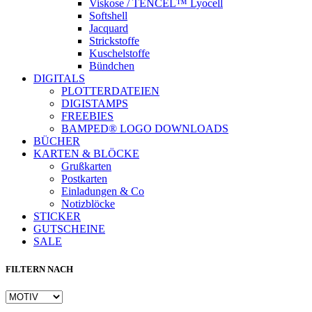
Viskose / TENCEL™ Lyocell
Softshell
Jacquard
Strickstoffe
Kuschelstoffe
Bündchen
DIGITALS
PLOTTERDATEIEN
DIGISTAMPS
Instagram
FREEBIES
BAMPED® LOGO DOWNLOADS
BÜCHER
KARTEN & BLÖCKE
Grußkarten
Postkarten
Einladungen & Co
Notizblöcke
STICKER
GUTSCHEINE
SALE
FILTERN NACH