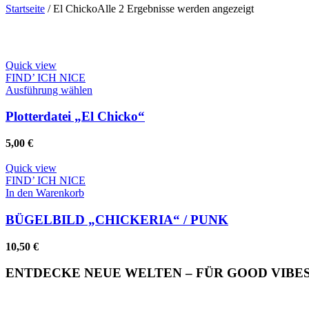
Nach
Startseite
/
El Chicko
Alle 2 Ergebnisse werden angezeigt
Aktualität
sortiert
Quick view
FIND’ ICH NICE
Dieses
Ausführung wählen
Produkt
weist
Plotterdatei „El Chicko“
mehrere
Varianten
5,00
€
auf.
Die
Quick view
Optionen
FIND’ ICH NICE
können
In den Warenkorb
auf
der
BÜGELBILD „CHICKERIA“ / PUNK
Produktseite
gewählt
10,50
€
werden
ENTDECKE NEUE WELTEN – FÜR GOOD VIBES