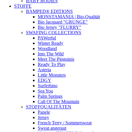
BABY BODIES
STOFFE
BAMPED® EDITIONS
MONSTAMANIA | Bio-Qualität
Bio Jacquard "GRUNGE"
Bio Jersey "FLURRY"
SWAFING COLLECTIONS
PAWerful
Winter Ready
Woodland
Into The Wild
Meet The Pinguinis
Ready To Play
Asteria
Little Monsters
EDGY
Surferhino
Sea You
Palm Springs
Call Of The Mountain
STOFFQUALITÄTEN
Panele
Jersey
French Terry / Sommersweat
Sweat angeraut