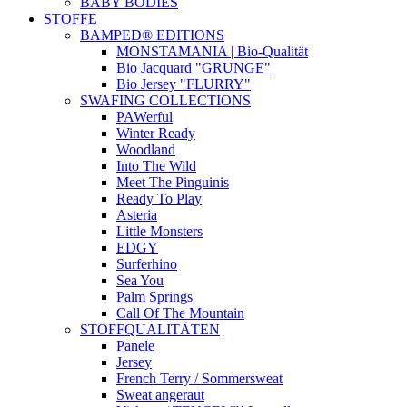
BABY BODIES
STOFFE
BAMPED® EDITIONS
MONSTAMANIA | Bio-Qualität
Bio Jacquard "GRUNGE"
Bio Jersey "FLURRY"
SWAFING COLLECTIONS
PAWerful
Winter Ready
Woodland
Into The Wild
Meet The Pinguinis
Ready To Play
Asteria
Little Monsters
EDGY
Surferhino
Sea You
Palm Springs
Call Of The Mountain
STOFFQUALITÄTEN
Panele
Jersey
French Terry / Sommersweat
Sweat angeraut