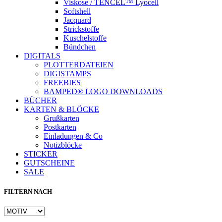
Viskose / TENCEL™ Lyocell
Softshell
Jacquard
Strickstoffe
Kuschelstoffe
Bündchen
DIGITALS
PLOTTERDATEIEN
DIGISTAMPS
Instagram
FREEBIES
BAMPED® LOGO DOWNLOADS
BÜCHER
KARTEN & BLÖCKE
Grußkarten
Postkarten
Einladungen & Co
Notizblöcke
STICKER
GUTSCHEINE
SALE
FILTERN NACH