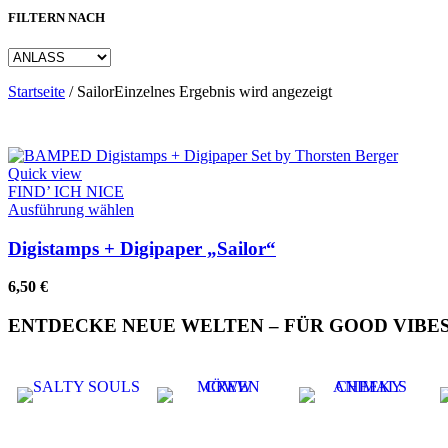
FILTERN NACH
Startseite
/
Sailor
Einzelnes Ergebnis wird angezeigt
Quick view
FIND’ ICH NICE
Dieses
Ausführung wählen
Produkt
weist
Digistamps + Digipaper „Sailor“
mehrere
Varianten
6,50
€
auf.
Die
ENTDECKE NEUE WELTEN – FÜR GOOD VIBES
Optionen
können
auf
der
Produktseite
gewählt
werden