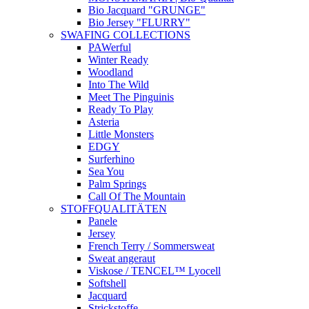
Bio Jacquard "GRUNGE"
Bio Jersey "FLURRY"
SWAFING COLLECTIONS
PAWerful
Winter Ready
Woodland
Into The Wild
Meet The Pinguinis
Ready To Play
Asteria
Little Monsters
EDGY
Surferhino
Sea You
Palm Springs
Call Of The Mountain
STOFFQUALITÄTEN
Panele
Jersey
French Terry / Sommersweat
Sweat angeraut
Viskose / TENCEL™ Lyocell
Softshell
Jacquard
Strickstoffe