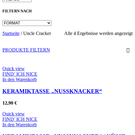
FILTERN NACH
N
Startseite
/
Uncle Cracker
Alle 4 Ergebnisse werden angezeigt
A
s
PRODUKTE FILTERN
Quick view
FIND’ ICH NICE
In den Warenkorb
KERAMIKTASSE „NUSSKNACKER“
12,90
€
Quick view
FIND’ ICH NICE
In den Warenkorb