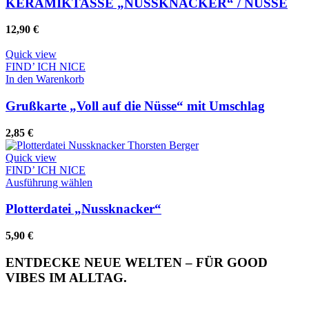
KERAMIKTASSE „NUSSKNACKER“ / NÜSSE
12,90
€
Quick view
FIND’ ICH NICE
In den Warenkorb
Grußkarte „Voll auf die Nüsse“ mit Umschlag
2,85
€
Quick view
FIND’ ICH NICE
Dieses
Ausführung wählen
Produkt
weist
Plotterdatei „Nussknacker“
mehrere
Varianten
5,90
€
auf.
Die
ENTDECKE NEUE WELTEN – FÜR GOOD
Optionen
VIBES IM ALLTAG.
können
auf
der