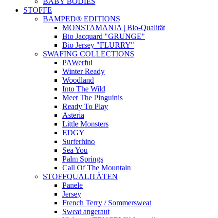
BABY BODIES
STOFFE
BAMPED® EDITIONS
MONSTAMANIA | Bio-Qualität
Bio Jacquard "GRUNGE"
Bio Jersey "FLURRY"
SWAFING COLLECTIONS
PAWerful
Winter Ready
Woodland
Into The Wild
Meet The Pinguinis
Ready To Play
Asteria
Little Monsters
EDGY
Surferhino
Sea You
Palm Springs
Call Of The Mountain
STOFFQUALITÄTEN
Panele
Jersey
French Terry / Sommersweat
Sweat angeraut