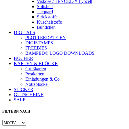
Viskose / TENCEL™ Lyocell
Softshell
Jacquard
Strickstoffe
Kuschelstoffe
Bündchen
DIGITALS
PLOTTERDATEIEN
DIGISTAMPS
Instagram
FREEBIES
BAMPED® LOGO DOWNLOADS
BÜCHER
KARTEN & BLÖCKE
Grußkarten
Postkarten
Einladungen & Co
Notizblöcke
STICKER
GUTSCHEINE
SALE
FILTERN NACH