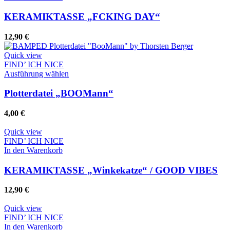
KERAMIKTASSE „FCKING DAY“
12,90
€
Quick view
FIND’ ICH NICE
Dieses
Ausführung wählen
Produkt
weist
Plotterdatei „BOOMann“
mehrere
Varianten
4,00
€
auf.
Die
Quick view
Optionen
FIND’ ICH NICE
können
In den Warenkorb
auf
der
KERAMIKTASSE „Winkekatze“ / GOOD VIBES
Produktseite
gewählt
12,90
€
werden
Quick view
FIND’ ICH NICE
In den Warenkorb