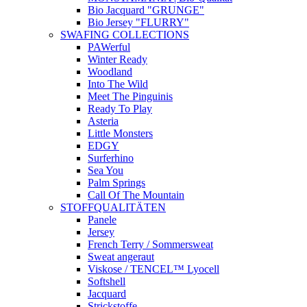
Bio Jacquard "GRUNGE"
Bio Jersey "FLURRY"
SWAFING COLLECTIONS
PAWerful
Winter Ready
Woodland
Into The Wild
Meet The Pinguinis
Ready To Play
Asteria
Little Monsters
EDGY
Surferhino
Sea You
Palm Springs
Call Of The Mountain
STOFFQUALITÄTEN
Panele
Jersey
French Terry / Sommersweat
Sweat angeraut
Viskose / TENCEL™ Lyocell
Softshell
Jacquard
Strickstoffe