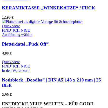
KERAMIKTASSE „WINKEKATZE“ / FUCK
12,90
€
Quick view
FIND’ ICH NICE
Dieses
Ausführung wählen
Produkt
weist
Plotterdatei „Fuck Off“
mehrere
Varianten
4,00
€
auf.
Die
Quick view
Optionen
FIND’ ICH NICE
können
In den Warenkorb
auf
der
Notizblock „Doodles“ | DIN A5 148 x 210 mm | 25
Produktseite
Blatt
gewählt
werden
2,90
€
ENTDECKE NEUE WELTEN – FÜR GOOD