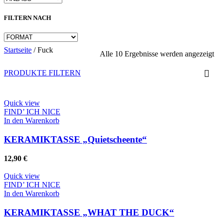
FILTERN NACH
Startseite
/
Fuck
N
Alle 10 Ergebnisse werden angezeigt
A
s
PRODUKTE FILTERN
Quick view
FIND’ ICH NICE
In den Warenkorb
KERAMIKTASSE „Quietscheente“
12,90
€
Quick view
FIND’ ICH NICE
In den Warenkorb
KERAMIKTASSE „WHAT THE DUCK“