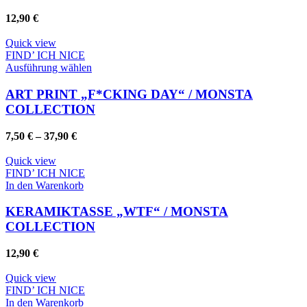
12,90
€
Quick view
FIND’ ICH NICE
Dieses
Ausführung wählen
Produkt
weist
ART PRINT „F*CKING DAY“ / MONSTA
mehrere
COLLECTION
Varianten
auf.
7,50
€
–
37,90
€
Die
Optionen
Quick view
können
FIND’ ICH NICE
auf
In den Warenkorb
der
Produktseite
KERAMIKTASSE „WTF“ / MONSTA
gewählt
COLLECTION
werden
12,90
€
Quick view
FIND’ ICH NICE
In den Warenkorb