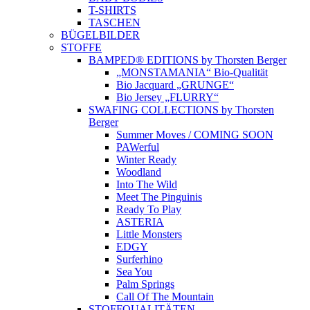
T-SHIRTS
TASCHEN
BÜGELBILDER
STOFFE
BAMPED® EDITIONS by Thorsten Berger
„MONSTAMANIA“ Bio-Qualität
Bio Jacquard „GRUNGE“
Bio Jersey „FLURRY“
SWAFING COLLECTIONS by Thorsten
Berger
Summer Moves / COMING SOON
PAWerful
Winter Ready
Woodland
Into The Wild
Meet The Pinguinis
Ready To Play
ASTERIA
Little Monsters
EDGY
Surferhino
Sea You
Palm Springs
Call Of The Mountain
STOFFQUALITÄTEN