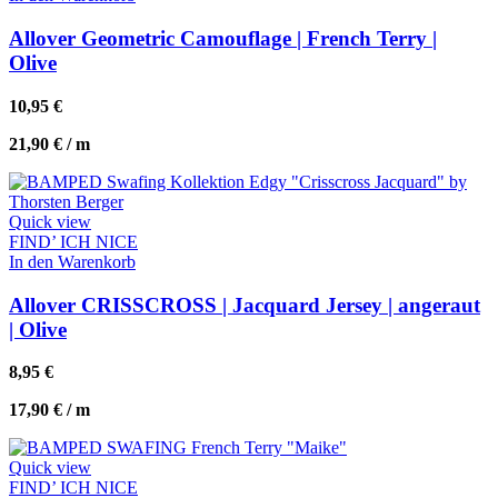
Allover Geometric Camouflage | French Terry |
Olive
10,95
€
21,90
€
/
m
Quick view
FIND’ ICH NICE
In den Warenkorb
Allover CRISSCROSS | Jacquard Jersey | angeraut
| Olive
8,95
€
17,90
€
/
m
Quick view
FIND’ ICH NICE