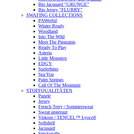
Bio Jacquard "GRUNGE"
Bio Jersey "FLURRY"
SWAFING COLLECTIONS
PAWerful
Winter Ready
Woodland
Into The Wild
Meet The Pinguinis
Ready To Play
Asteria
Little Monsters
EDGY
Surferhino
Sea You
Palm Springs
Call Of The Mountain
STOFFQUALITÄTEN
Panele
Jersey
French Terry / Sommersweat
Sweat angeraut
Viskose / TENCEL™ Lyocell
Softshell
Jacquard
Strickstoffe