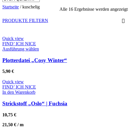
Startseite
/
kuschelig
N
Alle 16 Ergebnisse werden angezeigt
A
s
PRODUKTE FILTERN
Quick view
FIND’ ICH NICE
Dieses
Ausführung wählen
Produkt
weist
Plotterdatei „Cosy Winter“
mehrere
Varianten
5,90
€
auf.
Die
Quick view
Optionen
FIND’ ICH NICE
können
In den Warenkorb
auf
der
Strickstoff „Oslo“ | Fuchsia
Produktseite
gewählt
10,75
€
werden
21,50
€
/
m