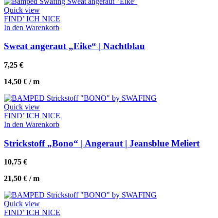
Quick view
FIND’ ICH NICE
In den Warenkorb
Sweat angeraut „Eike“ | Nachtblau
7,25
€
14,50
€
/
m
Quick view
FIND’ ICH NICE
In den Warenkorb
Strickstoff „Bono“ | Angeraut | Jeansblue Meliert
10,75
€
21,50
€
/
m
Quick view
FIND’ ICH NICE