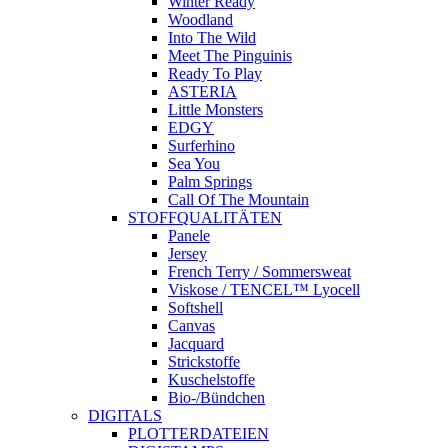
Winter Ready
Woodland
Into The Wild
Meet The Pinguinis
Ready To Play
ASTERIA
Little Monsters
EDGY
Surferhino
Sea You
Palm Springs
Call Of The Mountain
STOFFQUALITÄTEN
Panele
Jersey
French Terry / Sommersweat
Viskose / TENCEL™ Lyocell
Softshell
Canvas
Jacquard
Strickstoffe
Kuschelstoffe
Bio-/Bündchen
DIGITALS
PLOTTERDATEIEN