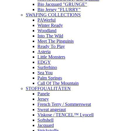
Bio Jacquard "GRUNGE"
Bio Jersey "FLURRY"
SWAFING COLLECTIONS
PAWerful
Winter Ready
Woodland
Into The Wild
Meet The Pinguinis
Ready To Play
Asteria
Little Monsters
EDGY
Surferhino
Sea You
Palm Springs
Call Of The Mountain
STOFFQUALITÄTEN
Panele
Jersey
French Terry / Sommersweat
Sweat angeraut
Viskose / TENCEL™ Lyocell
Softshell
Jacquard
Strickstoffe