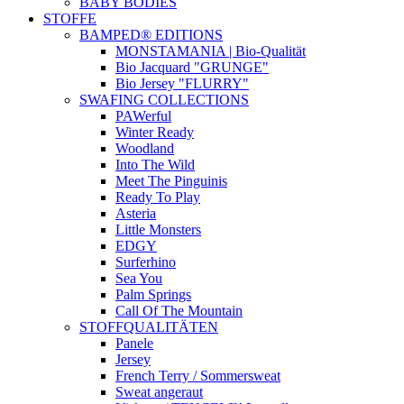
BABY BODIES
STOFFE
BAMPED® EDITIONS
MONSTAMANIA | Bio-Qualität
Bio Jacquard "GRUNGE"
Bio Jersey "FLURRY"
SWAFING COLLECTIONS
PAWerful
Winter Ready
Woodland
Into The Wild
Meet The Pinguinis
Ready To Play
Asteria
Little Monsters
EDGY
Surferhino
Sea You
Palm Springs
Call Of The Mountain
STOFFQUALITÄTEN
Panele
Jersey
French Terry / Sommersweat
Sweat angeraut