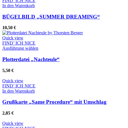
FIND’ ICH NICE
In den Warenkorb
BÜGELBILD „SUMMER DREAMING“
10,50
€
Quick view
FIND’ ICH NICE
Dieses
Ausführung wählen
Produkt
weist
Plotterdatei „Nachteule“
mehrere
Varianten
5,50
€
auf.
Die
Quick view
Optionen
FIND’ ICH NICE
können
In den Warenkorb
auf
der
Grußkarte „Same Procedure“ mit Umschlag
Produktseite
gewählt
2,85
€
werden
Quick view