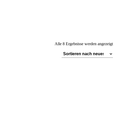
N
Alle 8 Ergebnisse werden angezeigt
A
s