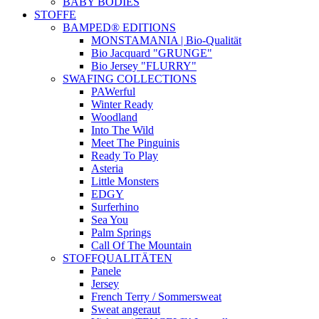
BABY BODIES
STOFFE
BAMPED® EDITIONS
MONSTAMANIA | Bio-Qualität
Bio Jacquard "GRUNGE"
Bio Jersey "FLURRY"
SWAFING COLLECTIONS
PAWerful
Winter Ready
Woodland
Into The Wild
Meet The Pinguinis
Ready To Play
Asteria
Little Monsters
EDGY
Surferhino
Sea You
Palm Springs
Call Of The Mountain
STOFFQUALITÄTEN
Panele
Jersey
French Terry / Sommersweat
Sweat angeraut