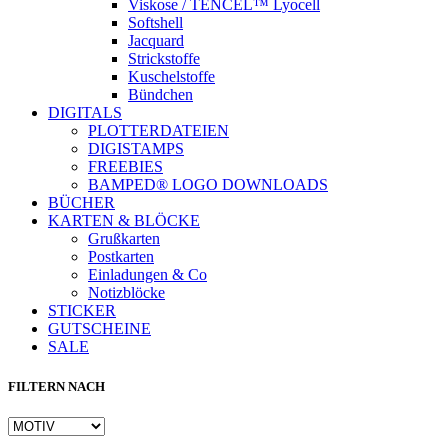
Viskose / TENCEL™ Lyocell
Softshell
Jacquard
Strickstoffe
Kuschelstoffe
Bündchen
DIGITALS
PLOTTERDATEIEN
DIGISTAMPS
Instagram
FREEBIES
BAMPED® LOGO DOWNLOADS
BÜCHER
KARTEN & BLÖCKE
Grußkarten
Postkarten
Einladungen & Co
Notizblöcke
STICKER
GUTSCHEINE
SALE
FILTERN NACH