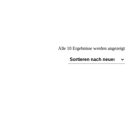
N
Alle 10 Ergebnisse werden angezeigt
A
s