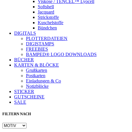
Viskose / TENCEL™ Lyocell
Softshell
Jacquard
Strickstoffe
Kuschelstoffe
Bündchen
DIGITALS
PLOTTERDATEIEN
DIGISTAMPS
Instagram
FREEBIES
BAMPED® LOGO DOWNLOADS
BÜCHER
KARTEN & BLÖCKE
Grußkarten
Postkarten
Einladungen & Co
Notizblöcke
STICKER
GUTSCHEINE
SALE
FILTERN NACH