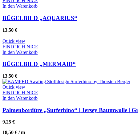
FIND’ ICH NICE
In den Warenkorb
BÜGELBILD „AQUARIUS“
13,50
€
Quick view
FIND’ ICH NICE
In den Warenkorb
Whatsapp
BÜGELBILD „MERMAID“
13,50
€
Quick view
FIND’ ICH NICE
In den Warenkorb
Palmenbordüre „Surferhino“ | Jersey Baumwolle | 
9,25
€
18,50
€
/
m