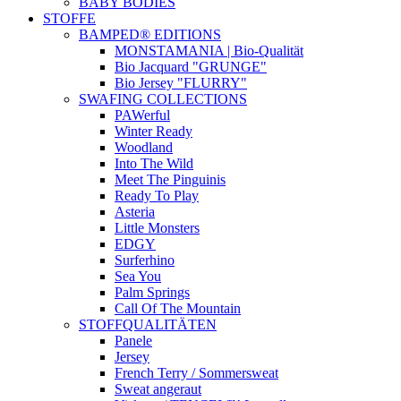
BABY BODIES
STOFFE
BAMPED® EDITIONS
MONSTAMANIA | Bio-Qualität
Bio Jacquard "GRUNGE"
Bio Jersey "FLURRY"
SWAFING COLLECTIONS
PAWerful
Winter Ready
Woodland
Into The Wild
Meet The Pinguinis
Ready To Play
Asteria
Little Monsters
EDGY
Surferhino
Sea You
Palm Springs
Call Of The Mountain
STOFFQUALITÄTEN
Panele
Jersey
French Terry / Sommersweat
Sweat angeraut