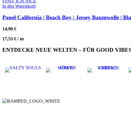
FIND’ ICH NICE
In den Warenkorb
Panel California | Beach Boy | Jersey Baumwolle | Bl
14,90
€
17,53
€
/
m
ENTDECKE NEUE WELTEN – FÜR GOOD VIBES