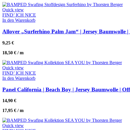
Quick view
FIND’ ICH NICE
In den Warenkorb
Allover „Surferhino Palm Jam“ | Jersey Baumwolle |
9,25
€
18,50
€
/
m
Quick view
FIND’ ICH NICE
In den Warenkorb
Panel California | Beach Boy | Jersey Baumwolle | Of
14,90
€
17,95
€
/
m
Quick view