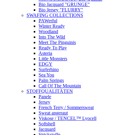
Bio Jacquard "GRUNGE"
Bio Jersey "FLURRY"
SWAFING COLLECTIONS
PAWerful
Winter Ready
Woodland
Into The Wild
Meet The Pinguinis
Ready To Play
Asteria
Little Monsters
EDGY
Surferhino
Sea You
Palm Springs
Call Of The Mountain
STOFFQUALITÄTEN
Panele
Jersey
French Terry / Sommersweat
Sweat angeraut
Viskose / TENCEL™ Lyocell
Softshell
Jacquard
Strickstoffe