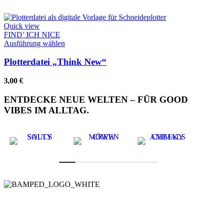
Quick view
FIND’ ICH NICE
Dieses
Ausführung wählen
Produkt
weist
Plotterdatei „Think New“
mehrere
Varianten
3,00
€
auf.
Die
ENTDECKE NEUE WELTEN – FÜR GOOD
Optionen
VIBES IM ALLTAG.
können
auf
der
Produktseite
gewählt
werden