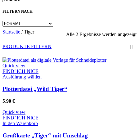
FILTERN NACH
Startseite
/
Tiger
N
Alle 2 Ergebnisse werden angezeigt
A
s
PRODUKTE FILTERN
Quick view
FIND’ ICH NICE
Dieses
Ausführung wählen
Produkt
weist
Plotterdatei „Wild Tiger“
mehrere
Varianten
5,90
€
auf.
Die
Quick view
Optionen
FIND’ ICH NICE
können
In den Warenkorb
auf
der
Grußkarte „Tiger“ mit Umschlag
Produktseite