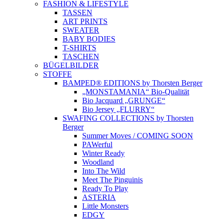
FASHION & LIFESTYLE
TASSEN
ART PRINTS
SWEATER
BABY BODIES
T-SHIRTS
TASCHEN
BÜGELBILDER
STOFFE
BAMPED® EDITIONS by Thorsten Berger
„MONSTAMANIA“ Bio-Qualität
Bio Jacquard „GRUNGE“
Bio Jersey „FLURRY“
SWAFING COLLECTIONS by Thorsten
Berger
Summer Moves / COMING SOON
PAWerful
Winter Ready
Woodland
Into The Wild
Meet The Pinguinis
Ready To Play
ASTERIA
Little Monsters
EDGY