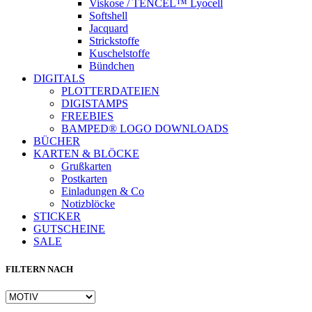
Viskose / TENCEL™ Lyocell
Softshell
Jacquard
Strickstoffe
Kuschelstoffe
Bündchen
DIGITALS
PLOTTERDATEIEN
DIGISTAMPS
Instagram
FREEBIES
BAMPED® LOGO DOWNLOADS
BÜCHER
KARTEN & BLÖCKE
Grußkarten
Postkarten
Einladungen & Co
Notizblöcke
STICKER
GUTSCHEINE
SALE
FILTERN NACH