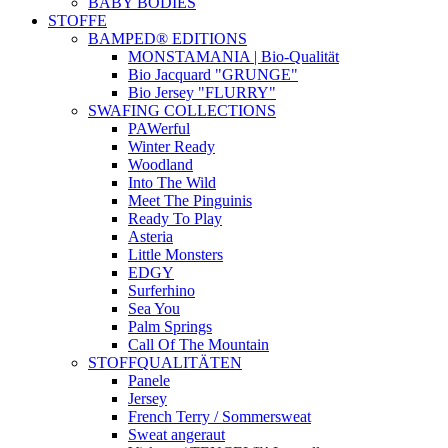
BABY BODIES
STOFFE
BAMPED® EDITIONS
MONSTAMANIA | Bio-Qualität
Bio Jacquard "GRUNGE"
Bio Jersey "FLURRY"
SWAFING COLLECTIONS
PAWerful
Winter Ready
Woodland
Into The Wild
Meet The Pinguinis
Ready To Play
Asteria
Little Monsters
EDGY
Surferhino
Sea You
Palm Springs
Call Of The Mountain
STOFFQUALITÄTEN
Panele
Jersey
French Terry / Sommersweat
Sweat angeraut