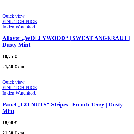
Quick view
FIND’ ICH NICE
In den Warenkorb
Allover „WOLLYWOOD“ | SWEAT ANGERAUT |
Dusty Mint
10,75
€
21,50
€
/
m
Quick view
FIND’ ICH NICE
In den Warenkorb
Panel „GO NUTS“ Stripes | French Terry | Dusty
Mint
18,90
€
21,50
€
/
m