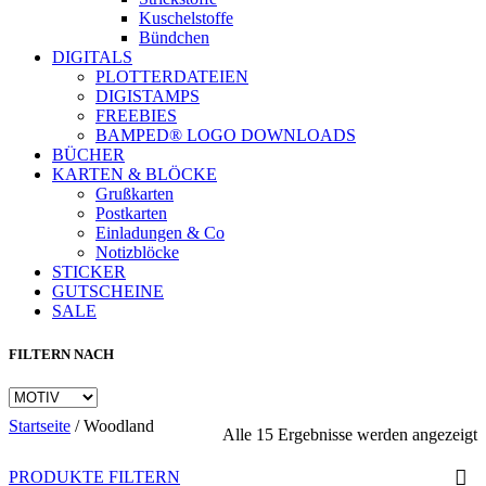
Kuschelstoffe
Bündchen
DIGITALS
PLOTTERDATEIEN
DIGISTAMPS
FREEBIES
BAMPED® LOGO DOWNLOADS
BÜCHER
KARTEN & BLÖCKE
Grußkarten
Postkarten
Einladungen & Co
Notizblöcke
STICKER
GUTSCHEINE
SALE
FILTERN NACH
Startseite
/
Woodland
N
Alle 15 Ergebnisse werden angezeigt
A
s
PRODUKTE FILTERN