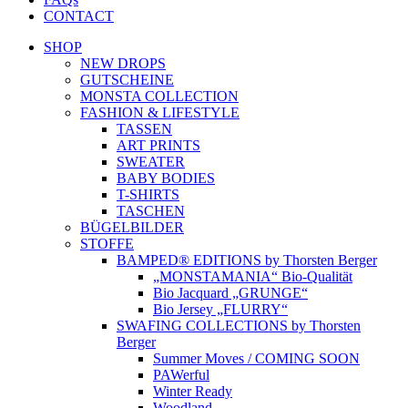
CONTACT
SHOP
NEW DROPS
GUTSCHEINE
MONSTA COLLECTION
FASHION & LIFESTYLE
TASSEN
ART PRINTS
SWEATER
BABY BODIES
T-SHIRTS
TASCHEN
BÜGELBILDER
STOFFE
BAMPED® EDITIONS by Thorsten Berger
„MONSTAMANIA“ Bio-Qualität
Bio Jacquard „GRUNGE“
Bio Jersey „FLURRY“
SWAFING COLLECTIONS by Thorsten
Berger
Summer Moves / COMING SOON
PAWerful
Winter Ready
Woodland