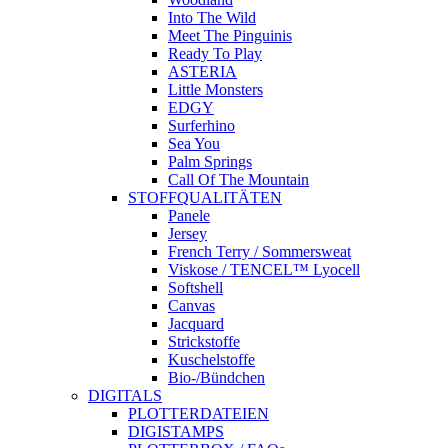
Into The Wild
Meet The Pinguinis
Ready To Play
ASTERIA
Little Monsters
EDGY
Surferhino
Sea You
Palm Springs
Call Of The Mountain
STOFFQUALITÄTEN
Panele
Jersey
French Terry / Sommersweat
Viskose / TENCEL™ Lyocell
Softshell
Canvas
Jacquard
Strickstoffe
Kuschelstoffe
Bio-/Bündchen
DIGITALS
PLOTTERDATEIEN
DIGISTAMPS