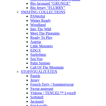
Bio Jacquard "GRUNGE"
Bio Jersey "FLURRY"
SWAFING COLLECTIONS
PAWerful
Winter Ready
Woodland
Into The Wild
Meet The Pinguinis
Ready To Play
Asteria
Little Monsters
EDGY
Surferhino
Sea You
Palm Springs
Call Of The Mountain
STOFFQUALITÄTEN
Panele
Jersey
French Terry / Sommersweat
Sweat angeraut
Viskose / TENCEL™ Lyocell
Softshell
Jacquard
Strickstoffe