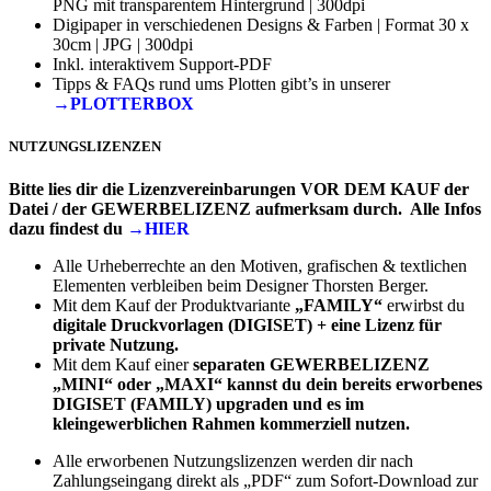
PNG mit transparentem Hintergrund | 300dpi
Digipaper in verschiedenen Designs & Farben | Format 30 x
30cm | JPG | 300dpi
Inkl. interaktivem Support-PDF
Tipps & FAQs rund ums Plotten gibt’s in unserer
→PLOTTERBOX
NUTZUNGSLIZENZEN
Bitte lies dir die Lizenzvereinbarungen VOR DEM KAUF der
Datei / der GEWERBELIZENZ aufmerksam durch. Alle Infos
dazu findest du
→HIER
Alle Urheberrechte an den Motiven, grafischen & textlichen
Elementen verbleiben beim Designer Thorsten Berger.
Mit dem Kauf der Produktvariante
„FAMILY“
erwirbst du
digitale Druckvorlagen (DIGISET)
+ eine Lizenz für
private Nutzung.
Mit dem Kauf einer
separaten
GEWERBELIZENZ
„MINI“ oder „MAXI“
kannst du dein bereits erworbenes
DIGISET (FAMILY) upgraden und es im
kleingewerblichen Rahmen kommerziell nutzen.
Alle erworbenen Nutzungslizenzen werden dir nach
Zahlungseingang direkt als „PDF“ zum Sofort-Download zur