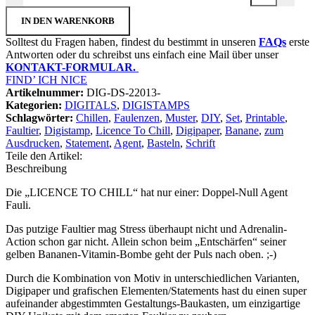
IN DEN WARENKORB
Solltest du Fragen haben, findest du bestimmt in unseren
FAQs
erste
Antworten oder du schreibst uns einfach eine Mail über unser
KONTAKT-FORMULAR.
FIND’ ICH NICE
Artikelnummer:
DIG-DS-22013-
Kategorien:
DIGITALS
,
DIGISTAMPS
Schlagwörter:
Chillen
,
Faulenzen
,
Muster
,
DIY
,
Set
,
Printable
,
Faultier
,
Digistamp
,
Licence To Chill
,
Digipaper
,
Banane
,
zum
Ausdrucken
,
Statement
,
Agent
,
Basteln
,
Schrift
Teile den Artikel:
Beschreibung
Die „LICENCE TO CHILL“ hat nur einer: Doppel-Null Agent
Fauli.
Das putzige Faultier mag Stress überhaupt nicht und Adrenalin-
Action schon gar nicht. Allein schon beim „Entschärfen“ seiner
gelben Bananen-Vitamin-Bombe geht der Puls nach oben. ;-)
Durch die Kombination von Motiv in unterschiedlichen Varianten,
Digipaper und grafischen Elementen/Statements hast du einen super
aufeinander abgestimmten Gestaltungs-Baukasten, um einzigartige