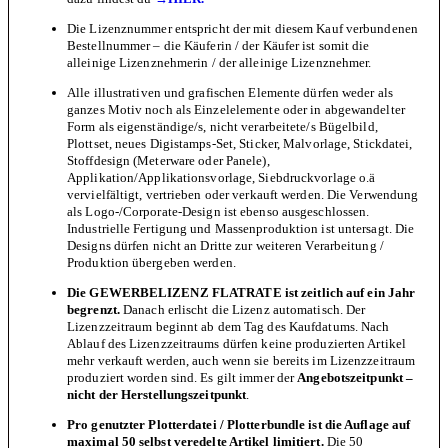
Die Lizenznummer entspricht der mit diesem Kauf verbundenen
Bestellnummer – die Käuferin / der Käufer ist somit die
alleinige Lizenznehmerin / der alleinige Lizenznehmer.
Alle illustrativen und grafischen Elemente dürfen weder als
ganzes Motiv noch als Einzelelemente oder in abgewandelter
Form als eigenständige/s, nicht verarbeitete/s Bügelbild,
Plottset, neues Digistamps-Set, Sticker, Malvorlage, Stickdatei,
Stoffdesign (Meterware oder Panele),
Applikation/Applikationsvorlage, Siebdruckvorlage o.ä
vervielfältigt, vertrieben oder verkauft werden. Die Verwendung
als Logo-/Corporate-Design ist ebenso ausgeschlossen.
Industrielle Fertigung und Massenproduktion ist untersagt. Die
Designs dürfen nicht an Dritte zur weiteren Verarbeitung /
Produktion übergeben werden.
Die GEWERBELIZENZ FLATRATE ist zeitlich auf ein Jahr
begrenzt.
Danach erlischt die Lizenz automatisch. Der
Lizenzzeitraum beginnt ab dem Tag des Kaufdatums. Nach
Ablauf des Lizenzzeitraums dürfen keine produzierten Artikel
mehr verkauft werden, auch wenn sie bereits im Lizenzzeitraum
produziert worden sind. Es gilt immer der
Angebotszeitpunkt –
nicht der Herstellungszeitpunkt
.
Pro genutzter Plotterdatei / Plotterbundle ist die Auflage auf
maximal 50 selbst veredelte Artikel limitiert.
Die 50