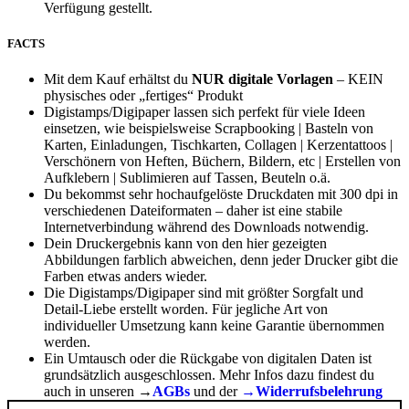
Verfügung gestellt.
FACTS
Mit dem Kauf erhältst du
NUR digitale Vorlagen
– KEIN
physisches oder „fertiges“ Produkt
Digistamps/Digipaper lassen sich perfekt für viele Ideen
einsetzen, wie beispielsweise Scrapbooking | Basteln von
Karten, Einladungen, Tischkarten, Collagen | Kerzentattoos |
Verschönern von Heften, Büchern, Bildern, etc | Erstellen von
Aufklebern | Sublimieren auf Tassen, Beuteln o.ä.
Du bekommst sehr hochaufgelöste Druckdaten mit 300 dpi in
verschiedenen Dateiformaten – daher ist eine stabile
Internetverbindung während des Downloads notwendig.
Dein Druckergebnis kann von den hier gezeigten
Abbildungen farblich abweichen, denn jeder Drucker gibt die
Farben etwas anders wieder.
Die Digistamps/Digipaper sind mit größter Sorgfalt und
Detail-Liebe erstellt worden. Für jegliche Art von
individueller Umsetzung kann keine Garantie übernommen
werden.
Ein Umtausch oder die Rückgabe von digitalen Daten ist
grundsätzlich ausgeschlossen. Mehr Infos dazu findest du
auch in unseren →
AGBs
und der
→Widerrufsbelehrung