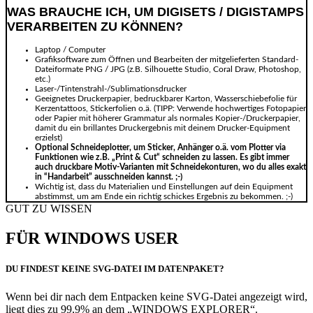
WAS BRAUCHE ICH, UM DIGISETS / DIGISTAMPS
VERARBEITEN ZU KÖNNEN?
Laptop / Computer
Grafiksoftware zum Öffnen und Bearbeiten der mitgelieferten Standard-
Dateiformate PNG / JPG (z.B. Silhouette Studio, Coral Draw, Photoshop,
etc.)
Laser-/Tintenstrahl-/Sublimationsdrucker
Geeignetes Druckerpapier, bedruckbarer Karton, Wasserschiebefolie für
Kerzentattoos, Stickerfolien o.ä. (TIPP: Verwende hochwertiges Fotopapier
oder Papier mit höherer Grammatur als normales Kopier-/Druckerpapier,
damit du ein brillantes Druckergebnis mit deinem Drucker-Equipment
erzielst)
Optional Schneideplotter, um Sticker, Anhänger o.ä. vom Plotter via
Funktionen wie z.B. „Print & Cut“ schneiden zu lassen. Es gibt immer
auch druckbare Motiv-Varianten mit Schneidekonturen, wo du alles exakt
in “Handarbeit” ausschneiden kannst. ;-)
Wichtig ist, dass du Materialien und Einstellungen auf dein Equipment
abstimmst, um am Ende ein richtig schickes Ergebnis zu bekommen. ;-)
GUT ZU WISSEN
FÜR WINDOWS USER
DU FINDEST KEINE SVG-DATEI IM DATENPAKET?
Wenn bei dir nach dem Entpacken keine SVG-Datei angezeigt wird,
liegt dies zu 99,9% an dem „WINDOWS EXPLORER“.