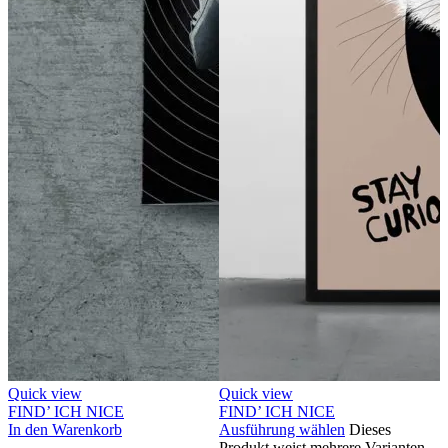
Quick view
Quick view
FIND’ ICH NICE
FIND’ ICH NICE
In den Warenkorb
Ausführung wählen
Dieses
Produkt weist mehrere Varianten