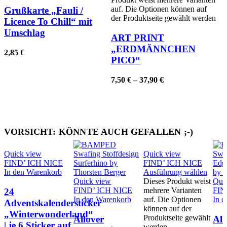
auf. Die Optionen können auf
Grußkarte „Fauli /
der Produktseite gewählt werden
Licence To Chill“ mit
Umschlag
ART PRINT
„ERDMÄNNCHEN
2,85
€
PICO“
7,50
€
–
37,90
€
VORSICHT: KÖNNTE AUCH GEFALLEN ;-)
Quick view
Quick view
FIND’ ICH NICE
FIND’ ICH NICE
In den Warenkorb
Ausführung wählen
Quick view
Dieses Produkt weist
Qui
FIND’ ICH NICE
mehrere Varianten
FIN
24
In den Warenkorb
auf. Die Optionen
In 
Adventskalendersticker
können auf der
„Winterwonderland“
Produktseite gewählt
Allover
All
| je 6 Sticker auf
werden