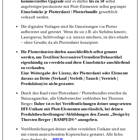
kommerzielles Upgrade
und es dürfen
bis zu 50
selbst
angefertigte/produzierte mit Plott-Elementen selbst gepimpte
Einzelstücke je Plotterdatei / Plotterbundle
gewerblich
verkauft werden.
Die digitalen Vorlagen sind für Umsetzungen via Plotter
aufbereitet und getestet. Wenn du sie z.B. als Siebdruckmotiv,
Lasergravur, Sublivorlage o.ä. nutzen möchtest, ist dies erlaubt
– ohne Gewähr, da als Plotterdatei konzipiert.
Die Plotterdateien dürfen ausschließlich selbst genutzt
werden, um Textilien/Accessoires/Utensilien/Dekoartikel
eigenhändig zu veredeln und diese Einzelstücke anschließend
zu verkaufen.
Eine Weitergabe der Lizenz, der Plotterdatei oder Elemente
daraus an Dritte (Verkauf | Verleih | Tausch | Vertrieb |
Produktion) ist nicht gestattet.
Durch den Kauf einer Plotterdatei / Plotterbundles erwirbst du
Nutzungsrechte, alle Urheberrechte verbleiben bei Thorsten
Berger.
Daher ist es bei Veröffentlichungen deiner umgesetzten
DIY-Unikate mit Plott-Elementen unerlässlich, bei deinen
Produktbeschreibungen/-Abbildungen den Zusatz „Design by
Thorsten Berger | BAMPED®“ anzugeben.
Veröffentlichungen deiner selbst veredelten Unikate sind nur
mit einem ausreichendem Kopierschutz gestattet. Alle Infos
dazu findest du
→HIER.