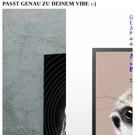
PASST GENAU ZU DEINEM VIBE :-)
Qu
FI
Au
Pr
au
de
A
„
P
7,