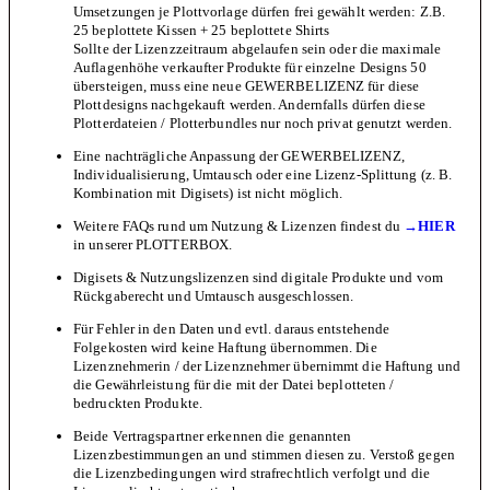
Umsetzungen je Plottvorlage dürfen frei gewählt werden: Z.B.
25 beplottete Kissen + 25 beplottete Shirts
Sollte der Lizenzzeitraum abgelaufen sein oder die maximale
Auflagenhöhe verkaufter Produkte für einzelne Designs 50
übersteigen, muss eine neue GEWERBELIZENZ für diese
Plottdesigns nachgekauft werden. Andernfalls dürfen diese
Plotterdateien / Plotterbundles nur noch privat genutzt werden.
Eine nachträgliche Anpassung der GEWERBELIZENZ,
Individualisierung, Umtausch oder eine Lizenz-Splittung (z. B.
Kombination mit Digisets) ist nicht möglich.
Weitere FAQs rund um Nutzung & Lizenzen findest du
→HIER
in unserer PLOTTERBOX.
Digisets & Nutzungslizenzen sind digitale Produkte und vom
Rückgaberecht und Umtausch ausgeschlossen.
Für Fehler in den Daten und evtl. daraus entstehende
Folgekosten wird keine Haftung übernommen. Die
Lizenznehmerin / der Lizenznehmer übernimmt die Haftung und
die Gewährleistung für die mit der Datei beplotteten /
bedruckten Produkte.
Beide Vertragspartner erkennen die genannten
Lizenzbestimmungen an und stimmen diesen zu. Verstoß gegen
die Lizenzbedingungen wird strafrechtlich verfolgt und die