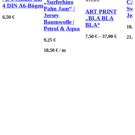
„Surferhino
CA
4 DIN A6-Bögen
Palm Jam“ |
Swe
ART PRINT
Jersey
Jea
6,50
€
„BLA BLA
Baumwolle |
BLA“
10,
Petrol & Aqua
7,50
€
–
37,90
€
21,
9,25
€
18,50
€
/
m