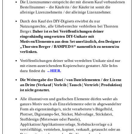
Die Lizenznummer entspricht der mit diesem Kauf verbundenen
Bestellnummer – die Käuferin / der Käufer ist somit die
alleinige Lizenznehmerin / der alleinige Lizenznehmer.
Durch den Kauf des DIY-Digisets erwirbst du nur
Nutzungsrechte, alle Urheberrechte verbleiben bei Thorsten
Berger.
Daher
ist es bei Veröffentlichungen deiner
eingenhändig umgesetzten DIY-
Unikate
mit
Motiven/Elementen aus dem Set
unerlässlich, den Designer
„Thorsten Berger / BAMPED®“ namentlich zu nennen/zu
verlinken.
Veröffentlichungen deiner selbst veredelten Unikate sind nur
mit einem ausreichendem Kopierschutz gestattet. Alle Infos
dazu findest du
→HIER.
Die Weitergabe der Datei / von Dateielementen / der Lizenz
an Dritte (Verkauf | Verleih | Tausch | Vertrieb | Produktion)
ist nicht gestattet.
Alle illustrativen und grafischen Elemente dürfen weder als
ganzes Motiv noch als Einzelelemente oder in abgewandelter
Form als eigenständige/s, nicht verarbeitete/s Bügelbild,
Plottset, Digistamps-Set, Sticker, Malvorlage, Stickdatei,
Stoffdesign (Meterware oder Panele),
Applikation/Applikationsvorlage, Siebdruckvorlage o.ä
vervielfältigt, vertrieben, kopiert, verkauft, getauscht oder an