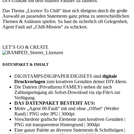
DIY-Unikate mit dem smarten Faultier zu zaubern.
Das Thema „Licence To Chill“ lässt sich übrigens durch die große
Auswahl an passenden Statements ganz prima zu unterschiedlichen
Themen & Anlässen spielen. So hast du sicherlich oft Gelegenheit,
Agent Fauli auf „Chill-Mission“ zu schicken.
LET’S GO & CREATE
DATENPAKET & INHALT
DIGISTAMPS/DIGIPAPER/DIGISETS sind
digitale
Druckvorlagen
zum kreativen Gestalten deiner DIY-Ideen.
Die Dateien (Privatlizenz FAMILY) stehen dir nach
Zahlungseingang als Sofort-Download via zip-File/s zur
Verfügung.
DAS DATENPAKET BESTEHT AUS:
Motiv „Agent 00-Fauli“ mit und ohne „Offset“ (Weißer
Rand) | PNG oder JPG | 300dpi
Verschiedene grafische Elemente zum kreativen Gestalten |
PNG mit transparentem Hintergrund | 300dpi
Eine ganze Palette an diversen Statements & Schriftzügen |