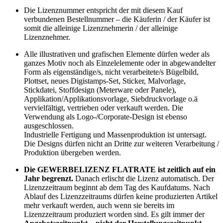
Die Lizenznummer entspricht der mit diesem Kauf
verbundenen Bestellnummer – die Käuferin / der Käufer ist
somit die alleinige Lizenznehmerin / der alleinige
Lizenznehmer.
Alle illustrativen und grafischen Elemente dürfen weder als
ganzes Motiv noch als Einzelelemente oder in abgewandelter
Form als eigenständige/s, nicht verarbeitete/s Bügelbild,
Plottset, neues Digistamps-Set, Sticker, Malvorlage,
Stickdatei, Stoffdesign (Meterware oder Panele),
Applikation/Applikationsvorlage, Siebdruckvorlage o.ä
vervielfältigt, vertrieben oder verkauft werden. Die
Verwendung als Logo-/Corporate-Design ist ebenso
ausgeschlossen.
Industrielle Fertigung und Massenproduktion ist untersagt.
Die Designs dürfen nicht an Dritte zur weiteren Verarbeitung /
Produktion übergeben werden.
Die GEWERBELIZENZ FLATRATE ist zeitlich auf ein
Jahr begrenzt.
Danach erlischt die Lizenz automatisch. Der
Lizenzzeitraum beginnt ab dem Tag des Kaufdatums. Nach
Ablauf des Lizenzzeitraums dürfen keine produzierten Artikel
mehr verkauft werden, auch wenn sie bereits im
Lizenzzeitraum produziert worden sind. Es gilt immer der