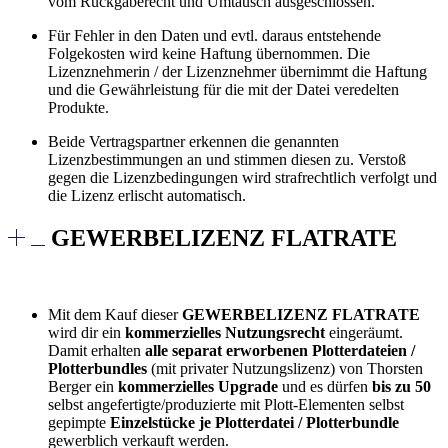
vom Rückgaberecht und Umtausch ausgeschlossen.
Für Fehler in den Daten und evtl. daraus entstehende
Folgekosten wird keine Haftung übernommen. Die
Lizenznehmerin / der Lizenznehmer übernimmt die Haftung
und die Gewährleistung für die mit der Datei veredelten
Produkte.
Beide Vertragspartner erkennen die genannten
Lizenzbestimmungen an und stimmen diesen zu. Verstoß
gegen die Lizenzbedingungen wird strafrechtlich verfolgt und
die Lizenz erlischt automatisch.
GEWERBELIZENZ FLATRATE
Mit dem Kauf dieser
GEWERBELIZENZ FLATRATE
wird dir ein
kommerzielles Nutzungsrecht
eingeräumt.
Damit erhalten
alle separat erworbenen Plotterdateien /
Plotterbundles
(mit privater Nutzungslizenz) von Thorsten
Berger ein
kommerzielles Upgrade
und es dürfen
bis zu 50
selbst angefertigte/produzierte mit Plott-Elementen selbst
gepimpte
Einzelstücke je Plotterdatei / Plotterbundle
gewerblich verkauft werden.