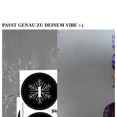
PASST GENAU ZU DEINEM VIBE :-)
Qu
FI
In
A
R
Te
7,
15