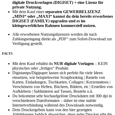
digitale Druckvorlagen (DIGISET)
+ eine Lizenz für
private Nutzung.
Mit dem Kauf einer
separaten
GEWERBELIZENZ
„MINI“ oder „MAXI“
kannst du dein bereits erworbenes
DIGISET (FAMILY) upgraden und es im
kleingewerblichen Rahmen kommerziell nutzen.
Alle erworbenen Nutzungslizenzen werden dir nach
Zahlungseingang direkt als „PDF“ zum Sofort-Download zur
Verfügung gestellt.
FACTS
Mit dem Kauf erhältst du
NUR digitale Vorlagen
– KEIN
physisches oder „fertiges“ Produkt
Digistamps/Digipaper lassen sich perfekt für viele Ideen
einsetzen, wie beispielsweise Scrapbooking | Basteln von
Karten, Einladungen, Tischkarten, Collagen | Kerzentattoos |
Verschönern von Heften, Büchern, Bildern, etc | Erstellen von
Aufklebern | Sublimieren auf Tassen, Beuteln o.ä.
Du bekommst sehr hochaufgelöste Druckdaten mit 300 dpi in
verschiedenen Dateiformaten – daher ist eine stabile
Internetverbindung während des Downloads notwendig.
Dein Druckergebnis kann von den hier gezeigten
Abbildungen farblich abweichen, denn jeder Drucker gibt die