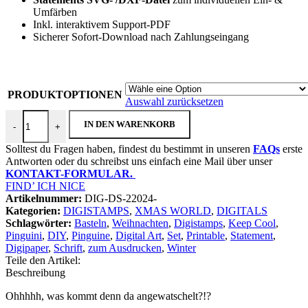
Umfärben
Inkl. interaktivem Support-PDF
Sicherer Sofort-Download nach Zahlungseingang
PRODUKTOPTIONEN
Auswahl zurücksetzen
DIGISTAMPS + DIGIPAPER "Pinguinis KEEP COOL" Menge
IN DEN WARENKORB
-
+
Solltest du Fragen haben, findest du bestimmt in unseren
FAQs
erste
Antworten oder du schreibst uns einfach eine Mail über unser
KONTAKT-FORMULAR.
FIND’ ICH NICE
Artikelnummer:
DIG-DS-22024-
Kategorien:
DIGISTAMPS
,
XMAS WORLD
,
DIGITALS
Schlagwörter:
Basteln
,
Weihnachten
,
Digistamps
,
Keep Cool
,
Pinguini
,
DIY
,
Pinguine
,
Digital Art
,
Set
,
Printable
,
Statement
,
Digipaper
,
Schrift
,
zum Ausdrucken
,
Winter
Teile den Artikel:
Beschreibung
Ohhhhh, was kommt denn da angewatschelt?!?