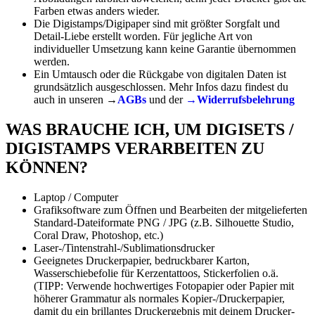
Farben etwas anders wieder.
Die Digistamps/Digipaper sind mit größter Sorgfalt und
Detail-Liebe erstellt worden. Für jegliche Art von
individueller Umsetzung kann keine Garantie übernommen
werden.
Ein Umtausch oder die Rückgabe von digitalen Daten ist
grundsätzlich ausgeschlossen. Mehr Infos dazu findest du
auch in unseren →
AGBs
und der
→Widerrufsbelehrung
WAS BRAUCHE ICH, UM DIGISETS /
DIGISTAMPS VERARBEITEN ZU
KÖNNEN?
Laptop / Computer
Grafiksoftware zum Öffnen und Bearbeiten der mitgelieferten
Standard-Dateiformate PNG / JPG (z.B. Silhouette Studio,
Coral Draw, Photoshop, etc.)
Laser-/Tintenstrahl-/Sublimationsdrucker
Geeignetes Druckerpapier, bedruckbarer Karton,
Wasserschiebefolie für Kerzentattoos, Stickerfolien o.ä.
(TIPP: Verwende hochwertiges Fotopapier oder Papier mit
höherer Grammatur als normales Kopier-/Druckerpapier,
damit du ein brillantes Druckergebnis mit deinem Drucker-