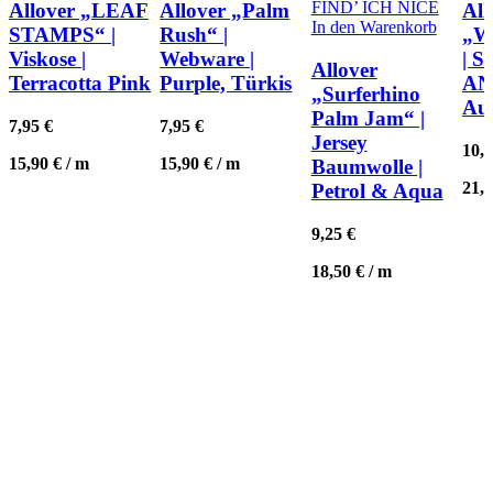
FIND’ ICH NICE
Allover „LEAF
Allover „Palm
All
In den Warenkorb
STAMPS“ |
Rush“ |
„
Viskose |
Webware |
| 
Allover
Terracotta Pink
Purple, Türkis
AN
„Surferhino
Au
Palm Jam“ |
7,95
€
7,95
€
Jersey
10,
15,90
€
/
m
15,90
€
/
m
Baumwolle |
21,
Petrol & Aqua
9,25
€
18,50
€
/
m