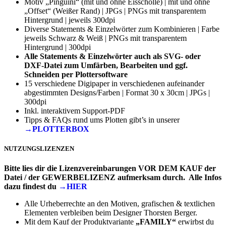
Motiv „Pinguini“ (mit und ohne Eisscholle) | mit und ohne
„Offset“ (Weißer Rand) | JPGs | PNGs mit transparentem
Hintergrund | jeweils 300dpi
Diverse Statements & Einzelwörter zum Kombinieren | Farbe
jeweils Schwarz & Weiß | PNGs mit transparentem
Hintergrund | 300dpi
Alle Statements & Einzelwörter auch als SVG- oder
DXF-Datei zum Umfärben, Bearbeiten und ggf.
Schneiden per Plottersoftware
15 verschiedene Digipaper in verschiedenen aufeinander
abgestimmten Designs/Farben | Format 30 x 30cm | JPGs |
300dpi
Inkl. interaktivem Support-PDF
Tipps & FAQs rund ums Plotten gibt’s in unserer
→PLOTTERBOX
NUTZUNGSLIZENZEN
Bitte lies dir die Lizenzvereinbarungen VOR DEM KAUF der
Datei / der GEWERBELIZENZ aufmerksam durch. Alle Infos
dazu findest du
→HIER
Alle Urheberrechte an den Motiven, grafischen & textlichen
Elementen verbleiben beim Designer Thorsten Berger.
Mit dem Kauf der Produktvariante
„FAMILY“
erwirbst du