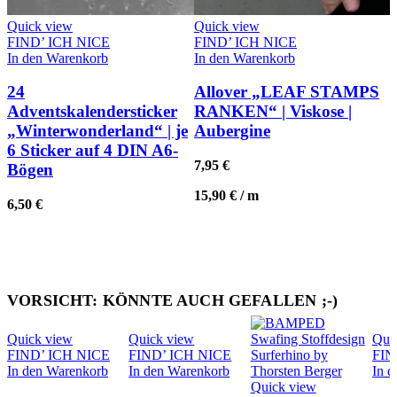
Quick view
Quick view
FIND’ ICH NICE
FIND’ ICH NICE
In den Warenkorb
In den Warenkorb
24
Allover „LEAF STAMPS
Adventskalendersticker
RANKEN“ | Viskose |
„Winterwonderland“ | je
Aubergine
6 Sticker auf 4 DIN A6-
7,95
€
Bögen
15,90
€
/
m
6,50
€
VORSICHT: KÖNNTE AUCH GEFALLEN ;-)
Quick view
Quick view
Qui
FIND’ ICH NICE
FIND’ ICH NICE
FIN
In den Warenkorb
In den Warenkorb
In 
Quick view