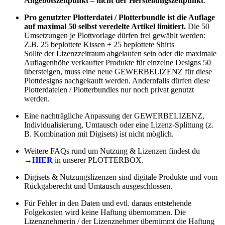
Angebotszeitpunkt – nicht der Herstellungszeitpunkt
.
Pro genutzter Plotterdatei / Plotterbundle ist die Auflage
auf maximal 50 selbst veredelte Artikel limitiert.
Die 50
Umsetzungen je Plottvorlage dürfen frei gewählt werden:
Z.B. 25 beplottete Kissen + 25 beplottete Shirts
Sollte der Lizenzzeitraum abgelaufen sein oder die maximale
Auflagenhöhe verkaufter Produkte für einzelne Designs 50
übersteigen, muss eine neue GEWERBELIZENZ für diese
Plottdesigns nachgekauft werden. Andernfalls dürfen diese
Plotterdateien / Plotterbundles nur noch privat genutzt
werden.
Eine nachträgliche Anpassung der GEWERBELIZENZ,
Individualisierung, Umtausch oder eine Lizenz-Splittung (z.
B. Kombination mit Digisets) ist nicht möglich.
Weitere FAQs rund um Nutzung & Lizenzen findest du
→HIER
in unserer PLOTTERBOX.
Digisets & Nutzungslizenzen sind digitale Produkte und vom
Rückgaberecht und Umtausch ausgeschlossen.
Für Fehler in den Daten und evtl. daraus entstehende
Folgekosten wird keine Haftung übernommen. Die
Lizenznehmerin / der Lizenznehmer übernimmt die Haftung