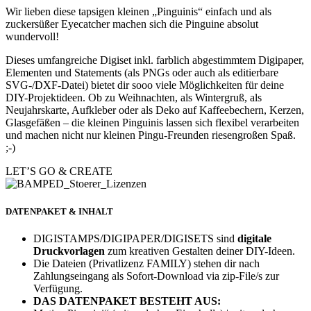
Wir lieben diese tapsigen kleinen „Pinguinis“ einfach und als
zuckersüßer Eyecatcher machen sich die Pinguine absolut
wundervoll!
Dieses umfangreiche Digiset inkl. farblich abgestimmtem Digipaper,
Elementen und Statements (als PNGs oder auch als editierbare
SVG-/DXF-Datei) bietet dir sooo viele Möglichkeiten für deine
DIY-Projektideen. Ob zu Weihnachten, als Wintergruß, als
Neujahrskarte, Aufkleber oder als Deko auf Kaffeebechern, Kerzen,
Glasgefäßen – die kleinen Pinguinis lassen sich flexibel verarbeiten
und machen nicht nur kleinen Pingu-Freunden riesengroßen Spaß.
;-)
LET’S GO & CREATE
DATENPAKET & INHALT
DIGISTAMPS/DIGIPAPER/DIGISETS sind
digitale
Druckvorlagen
zum kreativen Gestalten deiner DIY-Ideen.
Die Dateien (Privatlizenz FAMILY) stehen dir nach
Zahlungseingang als Sofort-Download via zip-File/s zur
Verfügung.
DAS DATENPAKET BESTEHT AUS: