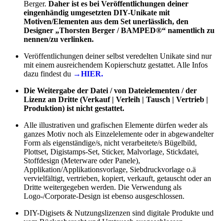
Berger.
Daher
ist es bei Veröffentlichungen deiner
eingenhändig umgesetzten DIY-
Unikate
mit
Motiven/Elementen aus dem Set
unerlässlich, den
Designer
„Thorsten Berger / BAMPED®“ namentlich zu
nennen/zu verlinken.
Veröffentlichungen deiner selbst veredelten Unikate sind nur
mit einem ausreichendem Kopierschutz gestattet. Alle Infos
dazu findest du
→HIER.
Die Weitergabe der Datei / von Dateielementen / der
Lizenz an Dritte (Verkauf | Verleih | Tausch | Vertrieb |
Produktion) ist nicht gestattet.
Alle illustrativen und grafischen Elemente dürfen weder als
ganzes Motiv noch als Einzelelemente oder in abgewandelter
Form als eigenständige/s, nicht verarbeitete/s Bügelbild,
Plottset, Digistamps-Set, Sticker, Malvorlage, Stickdatei,
Stoffdesign (Meterware oder Panele),
Applikation/Applikationsvorlage, Siebdruckvorlage o.ä
vervielfältigt, vertrieben, kopiert, verkauft, getauscht oder an
Dritte weitergegeben werden. Die Verwendung als
Logo-/Corporate-Design ist ebenso ausgeschlossen.
DIY-Digisets & Nutzungslizenzen sind digitale Produkte und