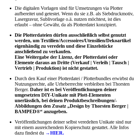
Die digitalen Vorlagen sind für Umsetzungen via Plotter
aufbereitet und getestet. Wenn du sie z.B. als Siebdruckmotiv,
Lasergravur, Sublivorlage o.ä. nutzen möchtest, ist dies
erlaubt – ohne Gewähr, da als Plotterdatei konzipiert.
Die Plotterdateien dürfen ausschließlich selbst genutzt
werden, um Textilien/Accessoires/Utensilien/Dekoartikel
eigenhändig zu veredeln und diese Einzelstücke
anschließend zu verkaufen.
Eine Weitergabe der Lizenz, der Plotterdatei oder
Elemente daraus an Dritte (Verkauf | Verleih | Tausch |
Vertrieb | Produktion) ist nicht gestattet.
Durch den Kauf einer Plotterdatei / Plotterbundles erwirbst du
Nutzungsrechte, alle Urheberrechte verbleiben bei Thorsten
Berger.
Daher ist es bei Veröffentlichungen deiner
umgesetzten DIY-Unikate mit Plott-Elementen
unerlässlich, bei deinen Produktbeschreibungen/-
Abbildungen den Zusatz „Design by Thorsten Berger |
BAMPED®“ anzugeben.
Veröffentlichungen deiner selbst veredelten Unikate sind nur
mit einem ausreichendem Kopierschutz gestattet. Alle Infos
dazu findest du
→HIER.