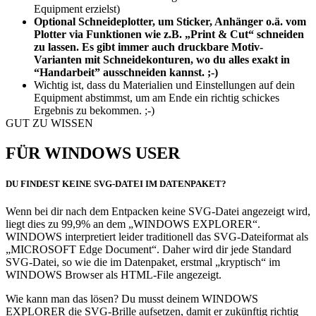
Equipment erzielst)
Optional Schneideplotter, um Sticker, Anhänger o.ä. vom
Plotter via Funktionen wie z.B. „Print & Cut“ schneiden
zu lassen. Es gibt immer auch druckbare Motiv-
Varianten mit Schneidekonturen, wo du alles exakt in
“Handarbeit” ausschneiden kannst. ;-)
Wichtig ist, dass du Materialien und Einstellungen auf dein
Equipment abstimmst, um am Ende ein richtig schickes
Ergebnis zu bekommen. ;-)
GUT ZU WISSEN
FÜR WINDOWS USER
DU FINDEST KEINE SVG-DATEI IM DATENPAKET?
Wenn bei dir nach dem Entpacken keine SVG-Datei angezeigt wird,
liegt dies zu 99,9% an dem „WINDOWS EXPLORER“.
WINDOWS interpretiert leider traditionell das SVG-Dateiformat als
„MICROSOFT Edge Document“. Daher wird dir jede Standard
SVG-Datei, so wie die im Datenpaket, erstmal „kryptisch“ im
WINDOWS Browser als HTML-File angezeigt.
Wie kann man das lösen? Du musst deinem WINDOWS
EXPLORER die SVG-Brille aufsetzen, damit er zukünftig richtig