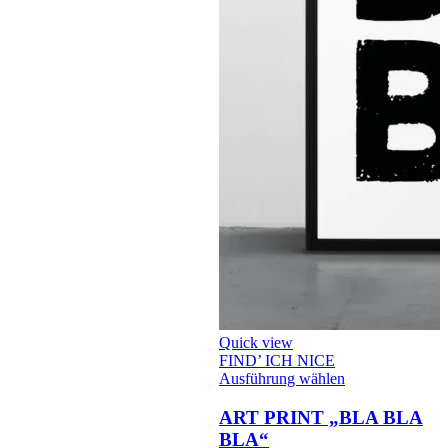
Quick view
FIND’ ICH NICE
Dieses
Ausführung wählen
Produkt
weist
ART PRINT „BLA BLA
mehrere
BLA“