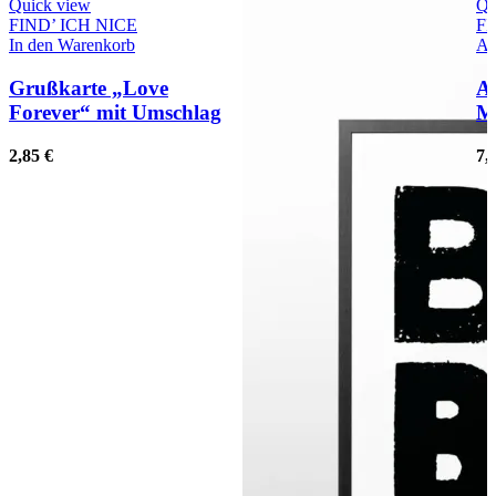
Quick view
Qu
FIND’ ICH NICE
FI
In den Warenkorb
Au
Grußkarte „Love
A
Forever“ mit Umschlag
M
2,85
€
7,