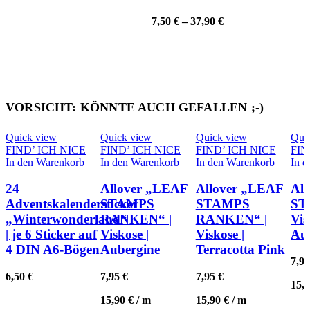
Varianten
auf.
7,50
€
–
37,90
€
Die
Optionen
können
auf
der
Produktseite
gewählt
VORSICHT: KÖNNTE AUCH GEFALLEN ;-)
werden
Quick view
Quick view
Quick view
Qui
FIND’ ICH NICE
FIND’ ICH NICE
FIND’ ICH NICE
FIN
In den Warenkorb
In den Warenkorb
In den Warenkorb
In 
24
Allover „LEAF
Allover „LEAF
Al
Adventskalendersticker
STAMPS
STAMPS
ST
„Winterwonderland“
RANKEN“ |
RANKEN“ |
Vis
| je 6 Sticker auf
Viskose |
Viskose |
Au
4 DIN A6-Bögen
Aubergine
Terracotta Pink
7,9
6,50
€
7,95
€
7,95
€
15,
15,90
€
/
m
15,90
€
/
m