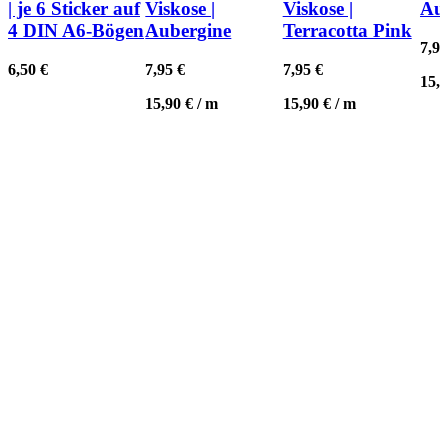
| je 6 Sticker auf
Viskose |
Viskose |
Au
4 DIN A6-Bögen
Aubergine
Terracotta Pink
7,9
6,50
€
7,95
€
7,95
€
15,
15,90
€
/
m
15,90
€
/
m