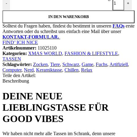
-
+
IN DEN WARENKORB
Solltest du Fragen haben, findest du bestimmt in unseren
FAQs
erste
Antworten oder du schreibst uns einfach eine Mail über unser
KONTAKT-FORMULAR.
FIND’ ICH NICE
Artikelnummer:
11025110
Kategorien:
XMAS WORLD
,
FASHION & LIFESTYLE
,
TASSEN
Schlagwörter:
Zocken
,
Tiere
,
Schwarz
,
Game
,
Fuchs
,
Artifiziell
,
Computer
,
Nerd
,
Keramiktasse
,
Chillen
,
Relax
Teile den Artikel:
Beschreibung
DEINE NEUE
LIEBLINGSTASSE FÜR
GOOD VIBES
Wir haben nicht mehr alle Tassen im Schrank, denn unsere