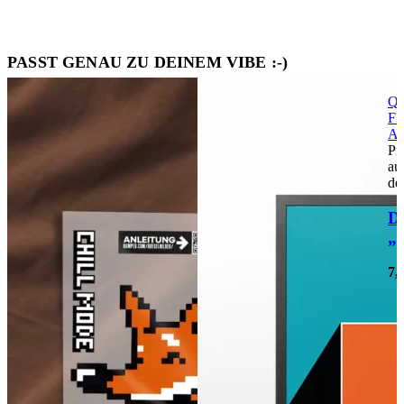
PASST GENAU ZU DEINEM VIBE :-)
Qu
FI
Au
Pr
au
de
Di
„I
7,