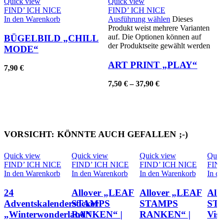
Quick view
Quick view
FIND’ ICH NICE
FIND’ ICH NICE
In den Warenkorb
Ausführung wählen
Dieses
Produkt weist mehrere Varianten
auf. Die Optionen können auf
BÜGELBILD „CHILL
der Produktseite gewählt werden
MODE“
ART PRINT „PLAY“
7,90
€
7,50
€
–
37,90
€
VORSICHT: KÖNNTE AUCH GEFALLEN ;-)
Quick view
Quick view
Quick view
Qui
FIND’ ICH NICE
FIND’ ICH NICE
FIND’ ICH NICE
FIN
In den Warenkorb
In den Warenkorb
In den Warenkorb
In 
24
Allover „LEAF
Allover „LEAF
Al
Adventskalendersticker
STAMPS
STAMPS
ST
„Winterwonderland“
RANKEN“ |
RANKEN“ |
Vis