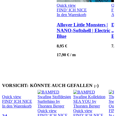
Quick view
Qu
FIND’ ICH NICE
FI
In den Warenkorb
Au
Allover Little Monsters |
Di
NANO-Softshell | Electric
„
Blue
Ed
8,95
€
7,
17,90
€
/
m
VORSICHT: KÖNNTE AUCH GEFALLEN ;-)
Quick view
FIND’ ICH NICE
In den Warenkorb
Qui
Quick view
Quick view
FIN
FIND’ ICH NICE
FIND’ ICH NICE
In 