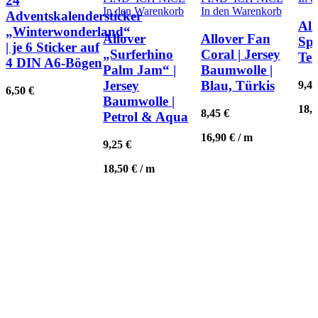
24
In den Warenkorb
In den Warenkorb
Adventskalendersticker
All
„Winterwonderland“
Allover
Allover Fan
Spr
| je 6 Sticker auf
„Surferhino
Coral | Jersey
Ter
4 DIN A6-Bögen
Palm Jam“ |
Baumwolle |
Jersey
Blau, Türkis
9,4
6,50
€
Baumwolle |
18,
8,45
€
Petrol & Aqua
16,90
€
/
m
9,25
€
18,50
€
/
m