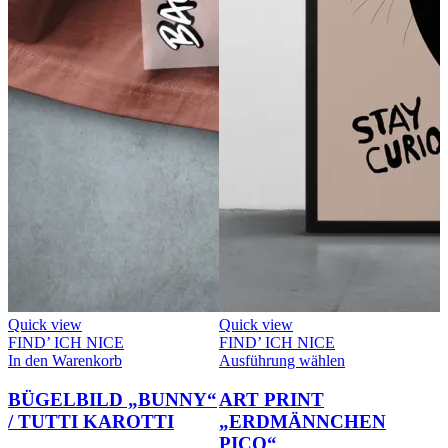
Quick view
Quick view
FIND’ ICH NICE
FIND’ ICH NICE
Dieses
In den Warenkorb
Ausführung wählen
Produkt
weist
BÜGELBILD „BUNNY“
ART PRINT
mehrere
/ TUTTI KAROTTI
„ERDMÄNNCHEN
Varianten
PICO“