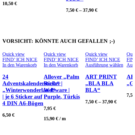
auf.
10,50
€
Die
7,50
€
–
37,90
€
Optionen
können
auf
der
Produktseite
gewählt
VORSICHT: KÖNNTE AUCH GEFALLEN ;-)
werden
Quick view
Quick view
Quick view
Qui
FIND’ ICH NICE
FIND’ ICH NICE
FIND’ ICH NICE
FIN
Diese
In den Warenkorb
In den Warenkorb
Ausführung wählen
Aus
Produ
weist
24
Allover „Palm
ART PRINT
AR
mehre
Adventskalendersticker
Rush“ |
„BLA BLA
„G
Varian
„Winterwonderland“
Webware |
BLA“
auf.
7,5
| je 6 Sticker auf
Purple, Türkis
Die
7,50
€
–
37,90
€
4 DIN A6-Bögen
Optio
könne
7,95
€
auf
6,50
€
15,90
€
/
m
der
Produk
gewäh