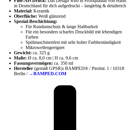
Fine-Art Druck:
Das Design wird in Profiqualität von Hand
in Deutschland für dich aufgedruckt – langlebig & detailreich
Material:
Keramik
Oberfläche:
Weiß glänzend
Spezial-Beschichtung:
Für Rundumschutz & lange Haltbarkeit
Für ein besonders scharfes Druckbild mit lebendigen
Farben
Spülmaschinenfest mit sehr hoher Farbbeständigkeit
Mikrowellengeeignet
Gewicht:
ca. 325 g
Maße:
Ø ca. 8,0 cm | H ca. 9,6 cm
Fassungsvermögen:
ca. 350 ml
Hersteller
(gemäß GPSR)
:
BAMPED® / Pirolstr. 1 / 10318
Berlin /
→BAMPED.COM