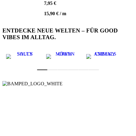
auf
7,95
€
der
Produktseite
15,90
€
/
m
gewählt
werden
ENTDECKE NEUE WELTEN – FÜR GOOD
VIBES IM ALLTAG.