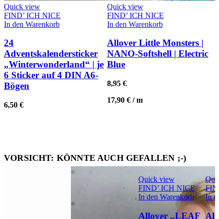
Quick view
Quick view
FIND’ ICH NICE
FIND’ ICH NICE
In den Warenkorb
In den Warenkorb
24
Allover Little Monsters |
Adventskalendersticker
NANO-Softshell | Electric
„Winterwonderland“ | je
Blue
6 Sticker auf 4 DIN A6-
8,95
€
Bögen
17,90
€
/
m
6,50
€
VORSICHT: KÖNNTE AUCH GEFALLEN ;-)
Quick view
Qui
FIND’ ICH NICE
FIN
In den Warenkorb
In 
Allover „LEAF
Al