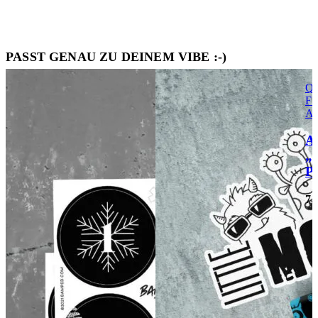
PASST GENAU ZU DEINEM VIBE :-)
Qu
FI
Au
A
„
P
7,