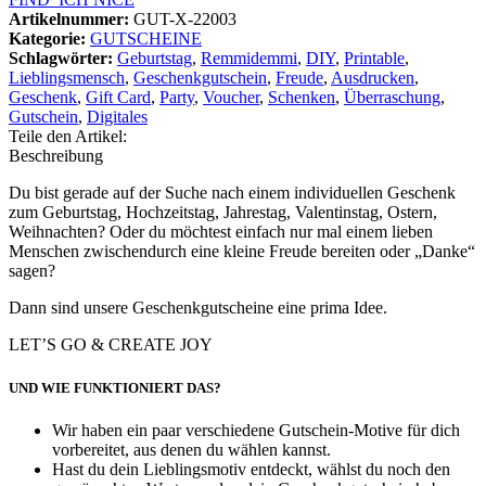
Artikelnummer:
GUT-X-22003
Kategorie:
GUTSCHEINE
Schlagwörter:
Geburtstag
,
Remmidemmi
,
DIY
,
Printable
,
Lieblingsmensch
,
Geschenkgutschein
,
Freude
,
Ausdrucken
,
Geschenk
,
Gift Card
,
Party
,
Voucher
,
Schenken
,
Überraschung
,
Gutschein
,
Digitales
Teile den Artikel:
Beschreibung
Du bist gerade auf der Suche nach einem individuellen Geschenk
zum Geburtstag, Hochzeitstag, Jahrestag, Valentinstag, Ostern,
Weihnachten? Oder du möchtest einfach nur mal einem lieben
Menschen zwischendurch eine kleine Freude bereiten oder „Danke“
sagen?
Dann sind unsere Geschenkgutscheine eine prima Idee.
LET’S GO & CREATE JOY
UND WIE FUNKTIONIERT DAS?
Wir haben ein paar verschiedene Gutschein-Motive für dich
vorbereitet, aus denen du wählen kannst.
Hast du dein Lieblingsmotiv entdeckt, wählst du noch den