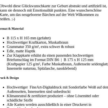
Obwohl diese Glückwunschkarte zur Geburt abstrakt und artifiziell ist,
kann sie dennoch mit Emotionalität punkten. Eine wunscherschöne
Karte, um das neugeborene Bärchen auf der Welt Wilkommen zu
heißen. ;-)
ormat & Material
B 115 x H 165 mm (gefaltet)
Hochwertiger Kraftkarton, Muskatbraun
Grammatur 350 g/m², extra schwer & robust
Edle, matte Haptik
Zur Klappkarte erhälst du einen passenden hochwertigen
Briefumschlag im Format DIN B6 | B 175 x H 125 mm
(Kraftpapier 125 g/m², Farbe Muskatbraun, Außenseite seidenglatt
Innenseite naturrau, Spitzlasche, nassklebend)
ruck & Design
Hochwertiger FineArt-Digitaldruck mit Sonderfarbe Weiß auf de
Außenseiten, Innenseiten sind unbedruckt
Klimaneutral & zertifiziert produziert – ohne Lösemittel oder
schädliche Stoffe
Alle Karten werden ausschließlich in einer Druckerei in