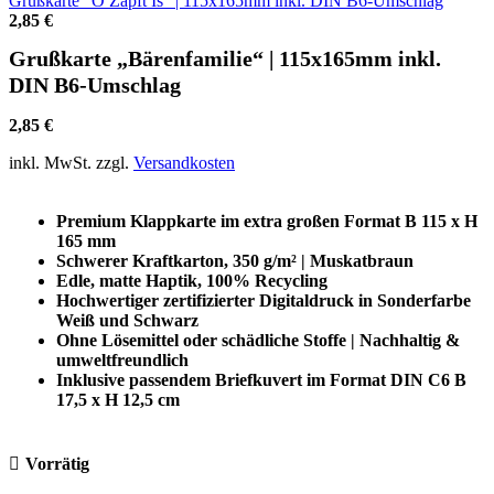
Grußkarte "O Zapft Is" | 115x165mm inkl. DIN B6-Umschlag
2,85
€
Grußkarte „Bärenfamilie“ | 115x165mm inkl.
DIN B6-Umschlag
2,85
€
inkl. MwSt.
zzgl.
Versandkosten
Premium Klappkarte im extra großen Format B 115 x H
165 mm
Schwerer Kraftkarton, 350 g/m² | Muskatbraun
Edle, matte Haptik, 100% Recycling
Hochwertiger zertifizierter Digitaldruck in Sonderfarbe
Weiß und Schwarz
Ohne Lösemittel oder schädliche Stoffe | Nachhaltig &
umweltfreundlich
Inklusive passendem Briefkuvert im Format DIN C6 B
17,5 x H 12,5 cm
Vorrätig