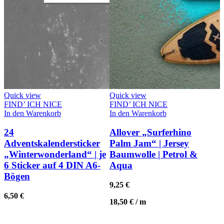
Quick view
Quick view
FIND’ ICH NICE
FIND’ ICH NICE
In den Warenkorb
In den Warenkorb
24
Allover „Surferhino
Adventskalendersticker
Palm Jam“ | Jersey
„Winterwonderland“ | je
Baumwolle | Petrol &
6 Sticker auf 4 DIN A6-
Aqua
Bögen
9,25
€
6,50
€
18,50
€
/
m