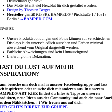
Deutschland gedruckt.
Das Motiv ist mit viel Herzblut für dich gestaltet worden.
Design by Thorsten Berger
gemäß (GPSR): BAMPED® / Pirolstraße 1 / 10318
Hersteller
Berlin /
→BAMPED.COM
INWEISE
Unsere Produktabbildungen und Fotos können auf verschiedenen
Displays leicht unterschiedlich aussehen und Farben minimal
abweichend vom Original dargestellt werden.
Farbliche Abweichungen sind kein Umtauschgrund.
Lieferung ohne Dekoration.
HAST DU LUST AUF MEHR
INSPIRATION?
ann besuche uns doch mal in unserer Facebookgruppe und lass
ich inspirieren oder tausche dich mit anderen aus.
In unserem
AMPED® ART KIEZ findest du Infos & Tipps zu unseren
rodukten, neue Ideen aus der Community und auch ein paar Stori
us dem Nähkästchen. ;-) Wir freuen uns auf dich.
IER GEHT’S DIREKT ZUR GRUPPE
nstagram