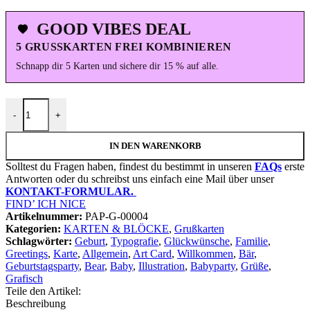
GOOD VIBES DEAL
5 GRUSSKARTEN FREI KOMBINIEREN
Schnapp dir 5 Karten und sichere dir 15 % auf alle.
Grußkarte "Bärenfamilie" | 115x165mm inkl. DIN B6-Umschlag Me
-
+
IN DEN WARENKORB
Solltest du Fragen haben, findest du bestimmt in unseren
FAQs
erste
Antworten oder du schreibst uns einfach eine Mail über unser
KONTAKT-FORMULAR.
FIND’ ICH NICE
Artikelnummer:
PAP-G-00004
Kategorien:
KARTEN & BLÖCKE
,
Grußkarten
Schlagwörter:
Geburt
,
Typografie
,
Glückwünsche
,
Familie
,
Greetings
,
Karte
,
Allgemein
,
Art Card
,
Willkommen
,
Bär
,
Geburtstagsparty
,
Bear
,
Baby
,
Illustration
,
Babyparty
,
Grüße
,
Grafisch
Teile den Artikel:
Beschreibung