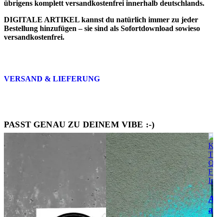
übrigens komplett versandkostenfrei innerhalb deutschlands.
DIGITALE ARTIKEL
kannst du natürlich immer zu jeder
Bestellung hinzufügen – sie sind als
Sofortdownload sowieso
versandkostenfrei
.
VERSAND & LIEFERUNG
PASST GENAU ZU DEINEM VIBE :-)
Qu
FI
In
A
an