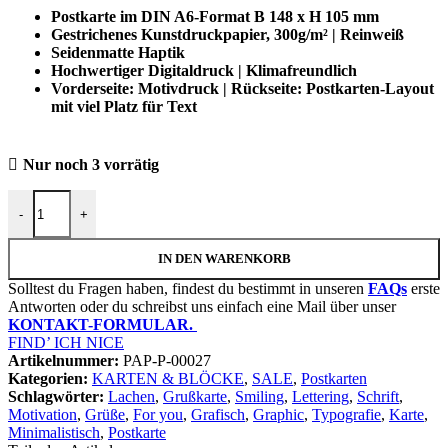
Postkarte im DIN A6-Format B 148 x H 105 mm
Gestrichenes Kunstdruckpapier, 300g/m² | Reinweiß
Seidenmatte Haptik
Hochwertiger Digitaldruck | Klimafreundlich
Vorderseite: Motivdruck | Rückseite: Postkarten-Layout
mit viel Platz für Text
Nur noch 3 vorrätig
Postkarte "Smile" | DIN A6 105x148mm Menge
-
+
IN DEN WARENKORB
Solltest du Fragen haben, findest du bestimmt in unseren
FAQs
erste
Antworten oder du schreibst uns einfach eine Mail über unser
KONTAKT-FORMULAR.
FIND’ ICH NICE
Artikelnummer:
PAP-P-00027
Kategorien:
KARTEN & BLÖCKE
,
SALE
,
Postkarten
Schlagwörter:
Lachen
,
Grußkarte
,
Smiling
,
Lettering
,
Schrift
,
Motivation
,
Grüße
,
For you
,
Grafisch
,
Graphic
,
Typografie
,
Karte
,
Minimalistisch
,
Postkarte