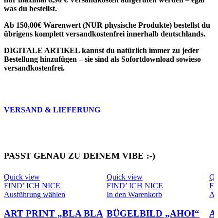
was du bestellst.
Ab 150,00€ Warenwert (NUR physische Produkte) bestellst du
übrigens komplett versandkostenfrei innerhalb deutschlands.
DIGITALE ARTIKEL
kannst du natürlich immer zu jeder
Bestellung hinzufügen – sie sind als
Sofortdownload sowieso
versandkostenfrei
.
VERSAND & LIEFERUNG
PASST GENAU ZU DEINEM VIBE :-)
Quick view
Quick view
Qu
FIND’ ICH NICE
FIND’ ICH NICE
FI
Dieses
Ausführung wählen
In den Warenkorb
Au
Produkt
weist
ART PRINT „BLA BLA
BÜGELBILD „AHOI“
A