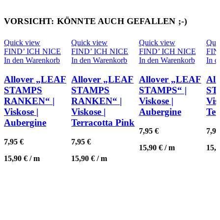
VORSICHT: KÖNNTE AUCH GEFALLEN ;-)
Quick view
Quick view
Quick view
Qui
FIND’ ICH NICE
FIND’ ICH NICE
FIND’ ICH NICE
FIN
In den Warenkorb
In den Warenkorb
In den Warenkorb
In 
Allover „LEAF
Allover „LEAF
Allover „LEAF
Al
STAMPS
STAMPS
STAMPS“ |
ST
RANKEN“ |
RANKEN“ |
Viskose |
Vis
Viskose |
Viskose |
Aubergine
Ter
Aubergine
Terracotta Pink
7,95
€
7,9
7,95
€
7,95
€
15,90
€
/
m
15,
15,90
€
/
m
15,90
€
/
m