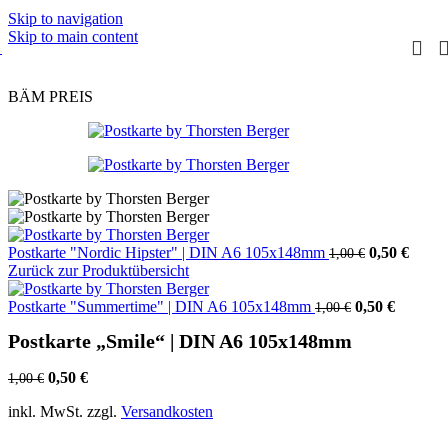
Skip to navigation
Skip to main content
BÄM PREIS
Ursprüngli
Aktue
Postkarte "Nordic Hipster" | DIN A6 105x148mm
0,50
€
1,00
€
Preis
Preis
Zurück zur Produktübersicht
war:
ist:
Ursprünglich
1,00 €
Aktuell
0,50 €
Postkarte "Summertime" | DIN A6 105x148mm
0,50
€
1,00
€
Preis
Preis
Postkarte „Smile“ | DIN A6 105x148mm
war:
ist:
1,00 €
0,50 €.
Ursprünglicher
Aktueller
0,50
€
1,00
€
Preis
Preis
inkl. MwSt.
zzgl.
Versandkosten
war:
ist:
1,00 €
0,50 €.