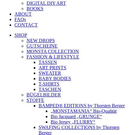
DIGITAL DIY ART
BOOKS
ABOUT
FAQs
CONTACT
SHOP
NEW DROPS
GUTSCHEINE
MONSTA COLLECTION
FASHION & LIFESTYLE
TASSEN
ART PRINTS
SWEATER
BABY BODIES
T-SHIRTS
TASCHEN
BÜGELBILDER
STOFFE
BAMPED® EDITIONS by Thorsten Berger
„MONSTAMANIA“ Bio-Qualität
Bio Jacquard „GRUNGE“
Bio Jersey „FLURRY“
SWAFING COLLECTIONS by Thorsten
Berger