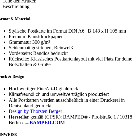
Teile den Artikel:
Beschreibung
ormat & Material
Stylische Postkarte im Format DIN A6 | B 148 x H 105 mm
Premium Kunstdruckpapier
Grammatur 300 g/m²
Seidenmatt gestrichen, Reinweiß
Vorderseite: Randlos bedruckt
Rückseite: Klassisches Postkartenlayout mit viel Platz für deine
Botschaften & Grüße
ruck & Design
Hochwertiger FineArt-Digitaldruck
Klimafreundlich und umweltverträglich produziert
Alle Postkarten werden ausschließlich in einer Druckerei in
Deutschland gedruckt.
Design by Thorsten Berger
gemäß (GPSR): BAMPED® / Pirolstraße 1 / 10318
Hersteller
Berlin /
→BAMPED.COM
INWEISE