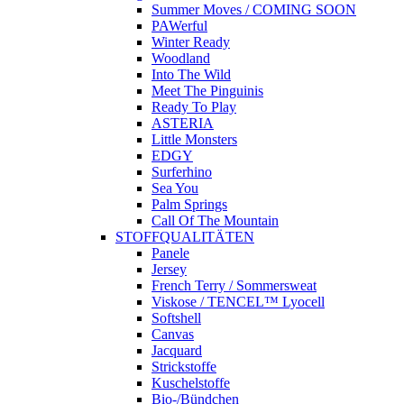
Summer Moves / COMING SOON
PAWerful
Winter Ready
Woodland
Into The Wild
Meet The Pinguinis
Ready To Play
ASTERIA
Little Monsters
EDGY
Surferhino
Sea You
Palm Springs
Call Of The Mountain
STOFFQUALITÄTEN
Panele
Jersey
French Terry / Sommersweat
Viskose / TENCEL™ Lyocell
Softshell
Canvas
Jacquard
Strickstoffe
Kuschelstoffe
Bio-/Bündchen