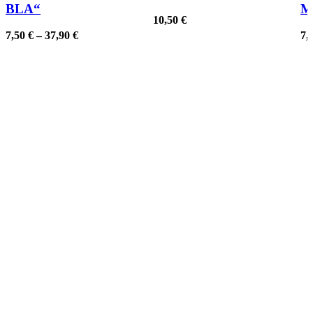
mehrere
BLA“
M
Varianten
10,50
€
auf.
7,50
€
–
37,90
€
7,
Die
Optionen
können
auf
der
Produktseite
gewählt
werden