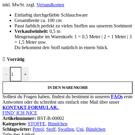
inkl. MwSt.
zzgl.
Versandkosten
Einfarbig durchgefärbte Schlauchware
Gesamtbreite ca. 100 cm
Passt farblich perfekt zu vielen Stoffen aus unserem Sortiment
Verkaufseinheit:
0,5 m
Mengenangabe im Warenkorb: 1 = 0,5 Meter | 2 = 1 Meter | 3
= 1,5 Meter usw.
Du bekommst den Stoff natürlich in einem Stück.
Vorrätig
Bündchen "Heike" | Schlauchware | Petrol Menge
-
+
IN DEN WARENKORB
Solltest du Fragen haben, findest du bestimmt in unseren
FAQs
erste
Antworten oder du schreibst uns einfach eine Mail über unser
KONTAKT-FORMULAR.
FIND’ ICH NICE
Artikelnummer:
BST-B-00002
Kategorien:
STOFFE
,
Bündchen
Schlagwörter:
Petrol
,
Stoff
,
Swafing
,
Uni
,
Bündchen
Teile den Artikel: