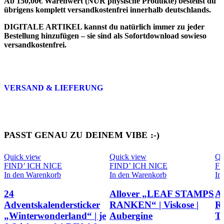
Ab 150,00€ Warenwert (NUR physische Produkte) bestellst du
übrigens komplett versandkostenfrei innerhalb deutschlands.
DIGITALE ARTIKEL
kannst du natürlich immer zu jeder
Bestellung hinzufügen – sie sind als
Sofortdownload sowieso
versandkostenfrei
.
VERSAND & LIEFERUNG
PASST GENAU ZU DEINEM VIBE :-)
Quick view
Quick view
Qu
FIND’ ICH NICE
FIND’ ICH NICE
FI
In den Warenkorb
In den Warenkorb
In
24
Allover „LEAF STAMPS
A
Adventskalendersticker
RANKEN“ | Viskose |
R
„Winterwonderland“ | je
Aubergine
Te