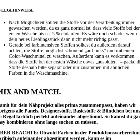
FLEGEHINWEISE
Nach Möglichkeit sollten die Stoffe vor der Verarbeitung immer
gewaschen werden, da es ganz normal ist, dass viele Stoffe bei der
ersten Wäsche bis ca. 5 % einlaufen. Es wäre doch schade, wenn
dein neues Lieblingsstück dann nicht mehr richtig passt.
Gerade bei farbintensiven Stoffen solltest du außerdem darauf
achten, die Stoffe möglichst schonend „auf links“ und mit einem
Color-Waschmittel zu waschen. Außerdem kann es vorkommen,
dass die Stoffe bei der ersten Wäsche etwas „ausbluten“ – packe d
Stoffe deshalb bitte separat oder nur zusammen mit ähnlichen
Farben in die Waschmaschine.
MIX AND MATCH.
amit für dein Nähprojekt alles prima zusammenpasst, haben wir
brigens alle Panels, Designerstoffe, Basicstoffe & Bündchen bei un
m Regal farblich perfekt aufeinander abgestimmt. So kannst du ga
asy kombinieren ohne lange suchen zu müssen.
BER BEACHTE: Obwohl Farben in der Produktionsvorbereitun
kribisch aufeinander abgestimmt werden, kann es im