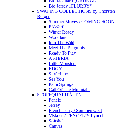
Bio Jacquard „GRUNGE“
Bio Jersey „FLURRY“
SWAFING COLLECTIONS by Thorsten
Berger
Summer Moves / COMING SOON
PAWerful
Winter Ready
Woodland
Into The Wild
Meet The Pinguinis
Ready To Play
ASTERIA
Little Monsters
EDGY
Surferhino
Sea You
Palm Springs
Call Of The Mountain
STOFFQUALITÄTEN
Panele
Jersey
French Terry / Sommersweat
Viskose / TENCEL™ Lyocell
Softshell
Canvas