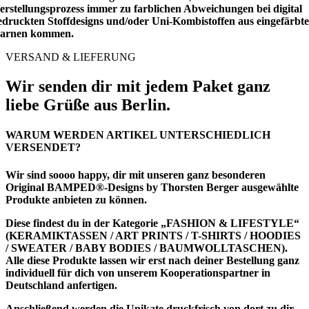
erstellungsprozess immer zu farblichen Abweichungen bei digital
edruckten Stoffdesigns und/oder Uni-Kombistoffen aus eingefärbt
arnen kommen.
VERSAND & LIEFERUNG
Wir senden dir mit jedem Paket ganz
liebe Grüße aus Berlin.
WARUM WERDEN ARTIKEL UNTERSCHIEDLICH
VERSENDET?
Wir sind soooo happy, dir mit unseren ganz besonderen
Original BAMPED®-Designs by Thorsten Berger ausgewählte
Produkte anbieten zu können.
Diese findest du in der Kategorie
„FASHION & LIFESTYLE“
(KERAMIKTASSEN / ART PRINTS / T-SHIRTS / HOODIES
/ SWEATER / BABY BODIES / BAUMWOLLTASCHEN).
Alle diese Produkte lassen wir erst nach deiner Bestellung ganz
individuell für dich von unserem Kooperationspartner in
Deutschland anfertigen.
Anschließend werden die Unikate druckfrisch von dort zu dir