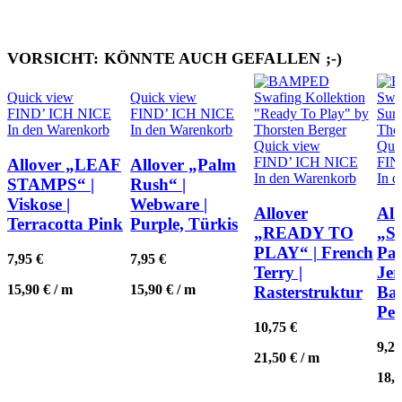
VORSICHT: KÖNNTE AUCH GEFALLEN ;-)
Quick view
Quick view
FIND’ ICH NICE
FIND’ ICH NICE
In den Warenkorb
In den Warenkorb
Quick view
Qui
FIND’ ICH NICE
FIN
Allover „LEAF
Allover „Palm
In den Warenkorb
In 
STAMPS“ |
Rush“ |
Viskose |
Webware |
Allover
All
Terracotta Pink
Purple, Türkis
„READY TO
„Su
PLAY“ | French
Pa
7,95
€
7,95
€
Terry |
Jer
15,90
€
/
m
15,90
€
/
m
Rasterstruktur
Bau
Pet
10,75
€
9,2
21,50
€
/
m
18,