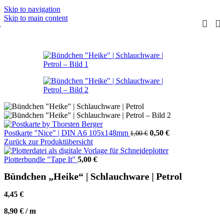
Skip to navigation
Skip to main content
Ursprünglicher
Aktueller
Postkarte "Nice" | DIN A6 105x148mm
0,50
€
1,00
€
Preis
Preis
Zurück zur Produktübersicht
war:
ist:
1,00 €
0,50 €.
Plotterbundle "Tape It"
5,00
€
Bündchen „Heike“ | Schlauchware | Petrol
4,45
€
8,90
€
/
m