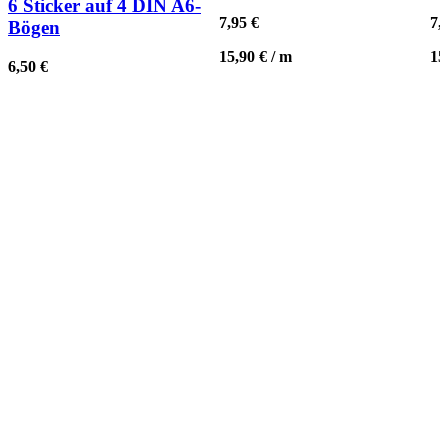
6 Sticker auf 4 DIN A6-
7,95
€
7,
Bögen
15,90
€
/
m
15
6,50
€