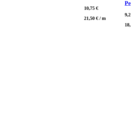
Pet
10,75
€
9,2
21,50
€
/
m
18,