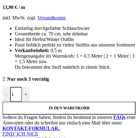
13,90
€
/
m
inkl. MwSt.
zzgl.
Versandkosten
Einfarbig durchgefärbte Schlauchware
Gesamtbreite ca. 70 cm, sehr dehnbar
Ideal für Herbst/Winter Outfits
Passt farblich perfekt zu vielen Stoffen aus unserem Sortiment
Verkaufseinheit:
0,5 m
Mengenangabe im Warenkorb: 1 = 0,5 Meter | 2 = 1 Meter | 3
= 1,5 Meter usw.
Du bekommst den Stoff natürlich in einem Stück.
Nur noch 3 vorrätig
Grobstrickbündchen "Heiko" | Schlauchware | Altrosé Menge
-
+
IN DEN WARENKORB
Solltest du Fragen haben, findest du bestimmt in unseren
FAQs
erste
Antworten oder du schreibst uns einfach eine Mail über unser
KONTAKT-FORMULAR.
FIND’ ICH NICE