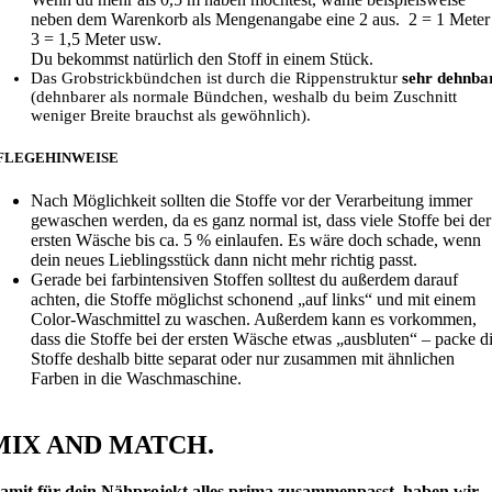
neben dem Warenkorb als Mengenangabe eine 2 aus. 2 = 1 Meter 
3 = 1,5 Meter usw.
Du bekommst natürlich den Stoff in einem Stück.
Das Grobstrickbündchen ist durch die Rippenstruktur
sehr dehnba
(dehnbarer als normale Bündchen, weshalb du beim Zuschnitt
weniger Breite brauchst als gewöhnlich).
FLEGEHINWEISE
Nach Möglichkeit sollten die Stoffe vor der Verarbeitung immer
gewaschen werden, da es ganz normal ist, dass viele Stoffe bei der
ersten Wäsche bis ca. 5 % einlaufen. Es wäre doch schade, wenn
dein neues Lieblingsstück dann nicht mehr richtig passt.
Gerade bei farbintensiven Stoffen solltest du außerdem darauf
achten, die Stoffe möglichst schonend „auf links“ und mit einem
Color-Waschmittel zu waschen. Außerdem kann es vorkommen,
dass die Stoffe bei der ersten Wäsche etwas „ausbluten“ – packe d
Stoffe deshalb bitte separat oder nur zusammen mit ähnlichen
Farben in die Waschmaschine.
MIX AND MATCH.
amit für dein Nähprojekt alles prima zusammenpasst, haben wir