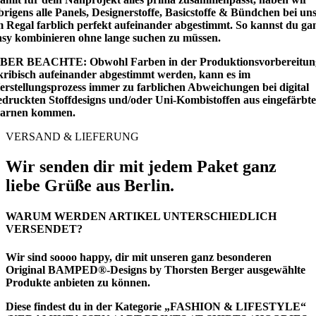
brigens alle Panels, Designerstoffe, Basicstoffe & Bündchen bei un
m Regal farblich perfekt aufeinander abgestimmt. So kannst du ga
asy kombinieren ohne lange suchen zu müssen.
BER BEACHTE: Obwohl Farben in der Produktionsvorbereitun
kribisch aufeinander abgestimmt werden, kann es im
erstellungsprozess immer zu farblichen Abweichungen bei digital
edruckten Stoffdesigns und/oder Uni-Kombistoffen aus eingefärbt
arnen kommen.
VERSAND & LIEFERUNG
Wir senden dir mit jedem Paket ganz
liebe Grüße aus Berlin.
WARUM WERDEN ARTIKEL UNTERSCHIEDLICH
VERSENDET?
Wir sind soooo happy, dir mit unseren ganz besonderen
Original BAMPED®-Designs by Thorsten Berger ausgewählte
Produkte anbieten zu können.
Diese findest du in der Kategorie
„FASHION & LIFESTYLE“