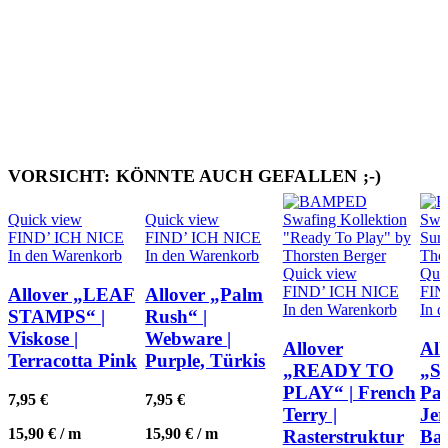
VORSICHT: KÖNNTE AUCH GEFALLEN ;-)
Quick view
Quick view
FIND’ ICH NICE
FIND’ ICH NICE
In den Warenkorb
In den Warenkorb
Quick view
Qui
FIND’ ICH NICE
FIN
Allover „LEAF
Allover „Palm
In den Warenkorb
In 
STAMPS“ |
Rush“ |
Viskose |
Webware |
Allover
All
Terracotta Pink
Purple, Türkis
„READY TO
„Su
PLAY“ | French
Pa
7,95
€
7,95
€
Terry |
Jer
15,90
€
/
m
15,90
€
/
m
Rasterstruktur
Bau