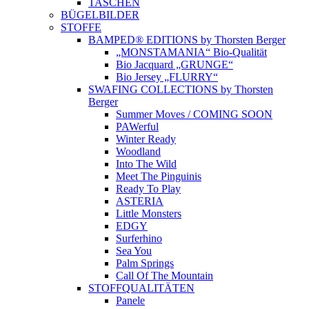
TASCHEN
BÜGELBILDER
STOFFE
BAMPED® EDITIONS by Thorsten Berger
„MONSTAMANIA“ Bio-Qualität
Bio Jacquard „GRUNGE“
Bio Jersey „FLURRY“
SWAFING COLLECTIONS by Thorsten
Berger
Summer Moves / COMING SOON
PAWerful
Winter Ready
Woodland
Into The Wild
Meet The Pinguinis
Ready To Play
ASTERIA
Little Monsters
EDGY
Surferhino
Sea You
Palm Springs
Call Of The Mountain
STOFFQUALITÄTEN
Panele