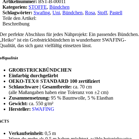
Artikelnummer:
BST-B-00011
Kategorien:
STOFFE
,
Bündchen
Schlagwörter:
Swafing
,
Uni
,
Bündchen
,
Rosa
,
Stoff
,
Pastell
Teile den Artikel:
Beschreibung
Der perfekte Abschluss für jedes Nähprojekt: Ein passendes Bündchen.
„Heiko“ ist ein Grobstrickbündchen in wunderbarer SWAFING-
Qualität, das sich ganz vielfältig einsetzen lässt.
offqualität
GROBSTRICKBÜNDCHEN
Einfarbig durchgefärbt
OEKO-TEX® STANDARD 100 zertifiziert
Schlauchware | Gesamtbreite:
ca. 70 cm
(alle Maßangaben haben eine Toleranz von ±2 cm)
Zusammensetzung:
95 % Baumwolle, 5 % Elasthan
Gewicht:
ca. 550 g/m²
Hersteller:
SWAFING
ACTS
Verkaufseinheit:
0,5 m
Wenn du mehr als 0,5 m haben möchtest, wähle beispielsweise