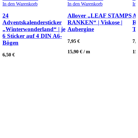
In den Warenkorb
In den Warenkorb
In
24
Allover „LEAF STAMPS
A
Adventskalendersticker
RANKEN“ | Viskose |
R
„Winterwonderland“ | je
Aubergine
Te
6 Sticker auf 4 DIN A6-
7,95
€
7,
Bögen
15,90
€
/
m
15
6,50
€