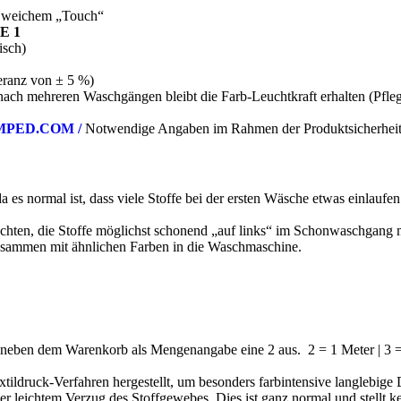
& weichem „Touch“
E 1
isch)
eranz von ± 5 %)
ach mehreren Waschgängen bleibt die Farb-Leuchtkraft erhalten (Pfle
PED.COM /
Notwendige Angaben im Rahmen der Produktsicherhei
 es normal ist, dass viele Stoffe bei der ersten Wäsche etwas einlauf
 achten, die Stoffe möglichst schonend „auf links“ im Schonwaschgang
 zusammen mit ähnlichen Farben in die Waschmaschine.
 neben dem Warenkorb als Mengenangabe eine 2 aus. 2 = 1 Meter | 3 =
tildruck-Verfahren hergestellt, um besonders farbintensive langlebige
r leichtem Verzug des Stoffgewebes. Dies ist ganz normal und stellt k