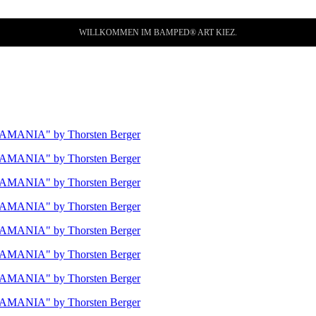
WILLKOMMEN IM BAMPED® ART KIEZ.