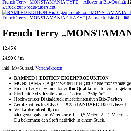
French Terry "MONSTAMANIA TYPE" | Allover in Bio-Qualität
1
Zurück zur Produktübersicht
French Terry "MONSTAMANIA CRAZY" | Allover in Bio-Qualitä
French Terry „MONSTAMANIA
12,45
€
Instagram
24,90
€
/
m
inkl. MwSt.
zzgl.
Versandkosten
BAMPED® EDITION EIGENPRODUKTION
MONSTAMANIA geht weiter! Hier gibt’s neue monstamäßige 
French Terry in wunderbarer
Bio-Qualität
mit tollem Trageko
Stoff mit
Extrabreite
von ca. 180cm | 260g /m²
Hochwertiger Digitaldruck mit farbintensiven
Bio-Farben
Zertifiziert nach OEKO-TEX® STANDARD 100 / Klasse 1
Verkaufseinheit: 0,5 m
Mengenangabe im Warenkorb: 1 = 0,5 Meter | 2 = 1 Meter | 3 =
Du bekommst den Stoff natürlich in einem Stück.