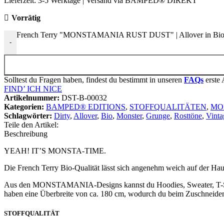
Lieferzeit:
3-5 Werktage | Versand via BAMPED® DIREKT
Vorrätig
French Terry "MONSTAMANIA RUST DUST" | Allover in Bio-
-
Solltest du Fragen haben, findest du bestimmt in unseren
FAQs
erste 
FIND’ ICH NICE
Artikelnummer:
DST-B-00032
Kategorien:
BAMPED® EDITIONS
,
STOFFQUALITÄTEN
,
MON
Schlagwörter:
Dirty
,
Allover
,
Bio
,
Monster
,
Grunge
,
Rosttöne
,
Vinta
Teile den Artikel:
Beschreibung
YEAH! IT’S MONSTA-TIME.
Die French Terry Bio-Qualität lässt sich angenehm weich auf der Haut
Aus den MONSTAMANIA-Designs kannst du Hoodies, Sweater, T-Shirts,
haben eine Überbreite von ca. 180 cm, wodurch du beim Zuschneiden s
STOFFQUALITÄT