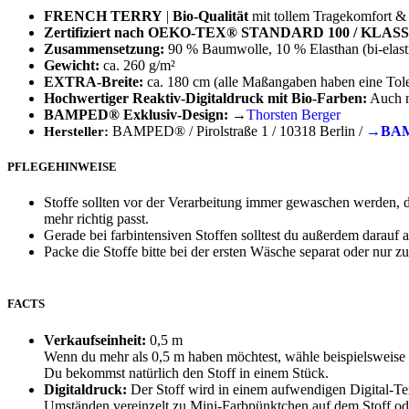
FRENCH TERRY
|
Bio-Qualität
mit tollem Tragekomfort 
Zertifiziert nach OEKO-TEX® STANDARD 100 / KLASS
Zusammensetzung:
90 % Baumwolle, 10 % Elasthan (bi-elast
Gewicht:
ca. 260 g/m²
EXTRA-Breite:
ca. 180 cm (alle Maßangaben haben eine Tol
Hochwertiger Reaktiv-Digitaldruck mit Bio-Farben:
Auch n
BAMPED® Exklusiv-Design:
→
Thorsten Berger
BAMPED® / Pirolstraße 1 / 10318 Berlin /
→BAM
Hersteller:
PFLEGEHINWEISE
Stoffe sollten vor der Verarbeitung immer gewaschen werden, da
mehr richtig passt.
Gerade bei farbintensiven Stoffen solltest du außerdem darauf
Packe die Stoffe bitte bei der ersten Wäsche separat oder nur
FACTS
Verkaufseinheit:
0,5 m
Wenn du mehr als 0,5 m haben möchtest, wähle beispielsweise
Du bekommst natürlich den Stoff in einem Stück.
Digitaldruck:
Der Stoff wird in einem aufwendigen Digital-Tex
Umständen vereinzelt zu Mini-Farbpünktchen auf dem Stoff ode