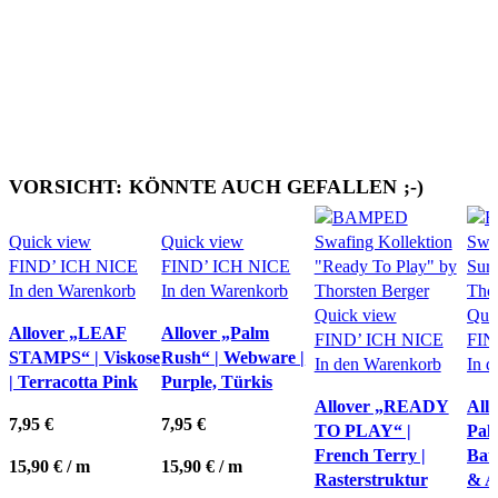
VORSICHT: KÖNNTE AUCH GEFALLEN ;-)
Quick view
Quick view
FIND’ ICH NICE
FIND’ ICH NICE
In den Warenkorb
In den Warenkorb
Quick view
Qui
Allover „LEAF
Allover „Palm
FIND’ ICH NICE
FIN
STAMPS“ | Viskose
Rush“ | Webware |
In den Warenkorb
In 
| Terracotta Pink
Purple, Türkis
Allover „READY
All
7,95
€
7,95
€
TO PLAY“ |
Pal
French Terry |
Bau
15,90
€
/
m
15,90
€
/
m
Rasterstruktur
& A