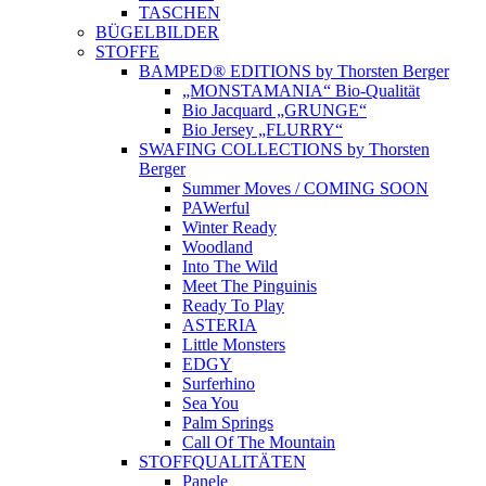
TASCHEN
BÜGELBILDER
STOFFE
BAMPED® EDITIONS by Thorsten Berger
„MONSTAMANIA“ Bio-Qualität
Bio Jacquard „GRUNGE“
Bio Jersey „FLURRY“
SWAFING COLLECTIONS by Thorsten
Berger
Summer Moves / COMING SOON
PAWerful
Winter Ready
Woodland
Into The Wild
Meet The Pinguinis
Ready To Play
ASTERIA
Little Monsters
EDGY
Surferhino
Sea You
Palm Springs
Call Of The Mountain
STOFFQUALITÄTEN
Panele