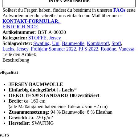
IN DEN WARENKORB
Solltest du Fragen haben, findest du bestimmt in unseren
FAQs
erste
Antworten oder du schreibst uns einfach eine Mail über unser
KONTAKT-FORMULAR.
FIND’ ICH NICE
Artikelnummer:
BST-A-00030
Kategorien:
STOFFE
,
Jersey
Schlagwörter:
Swafing
,
Uni
,
Baumwolle
,
Kombistoff
,
Stoff
,
Lachs
,
Jersey
,
Frühjahr Sommer 2022
,
FJ S 2022
,
Rottöne
,
Vanessa
Teile den Artikel:
Beschreibung
offqualität
JERSEY BAUMWOLLE
Einfarbig duchgefärbt |
„Lachs“
OEKO-TEX® STANDARD 100 zertifiziert
Breite:
ca. 160 cm
(alle Maßangaben haben eine Toleranz von ±2 cm)
Zusammensetzung:
94 % Baumwolle, 6 % Elasthan
Gewicht:
ca. 220 g/m²
Hersteller:
SWAFING
ACTS