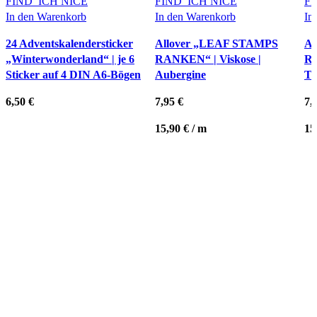
FIND’ ICH NICE
FIND’ ICH NICE
FI
In den Warenkorb
In den Warenkorb
In
24 Adventskalendersticker
Allover „LEAF STAMPS
Al
„Winterwonderland“ | je 6
RANKEN“ | Viskose |
RA
Sticker auf 4 DIN A6-Bögen
Aubergine
Te
6,50
€
7,95
€
7,
15,90
€
/
m
15