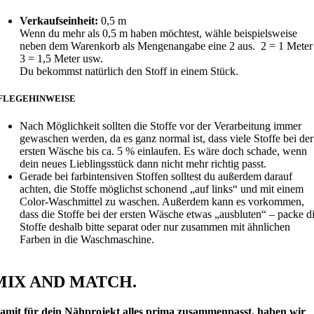
Verkaufseinheit:
0,5 m
Wenn du mehr als 0,5 m haben möchtest, wähle beispielsweise
neben dem Warenkorb als Mengenangabe eine 2 aus. 2 = 1 Meter 
3 = 1,5 Meter usw.
Du bekommst natürlich den Stoff in einem Stück.
FLEGEHINWEISE
Nach Möglichkeit sollten die Stoffe vor der Verarbeitung immer
gewaschen werden, da es ganz normal ist, dass viele Stoffe bei der
ersten Wäsche bis ca. 5 % einlaufen. Es wäre doch schade, wenn
dein neues Lieblingsstück dann nicht mehr richtig passt.
Gerade bei farbintensiven Stoffen solltest du außerdem darauf
achten, die Stoffe möglichst schonend „auf links“ und mit einem
Color-Waschmittel zu waschen. Außerdem kann es vorkommen,
dass die Stoffe bei der ersten Wäsche etwas „ausbluten“ – packe d
Stoffe deshalb bitte separat oder nur zusammen mit ähnlichen
Farben in die Waschmaschine.
MIX AND MATCH.
amit für dein Nähprojekt alles prima zusammenpasst, haben wir