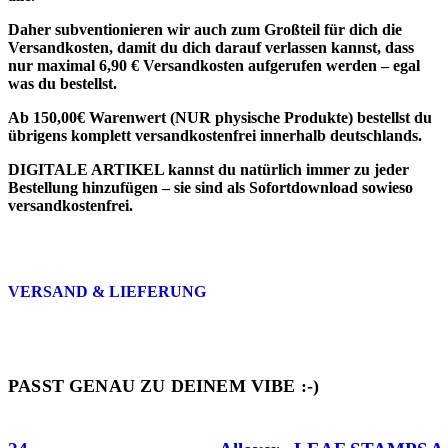
Daher subventionieren wir auch zum Großteil für dich die
Versandkosten, damit du dich darauf verlassen kannst, dass
nur maximal 6,90 € Versandkosten aufgerufen werden – egal
was du bestellst.
Ab 150,00€ Warenwert (NUR physische Produkte) bestellst du
übrigens komplett versandkostenfrei innerhalb deutschlands.
DIGITALE ARTIKEL
kannst du natürlich immer zu jeder
Bestellung hinzufügen – sie sind als
Sofortdownload sowieso
versandkostenfrei
.
VERSAND & LIEFERUNG
PASST GENAU ZU DEINEM VIBE :-)
Quick view
Quick view
Qu
FIND’ ICH NICE
FIND’ ICH NICE
FI