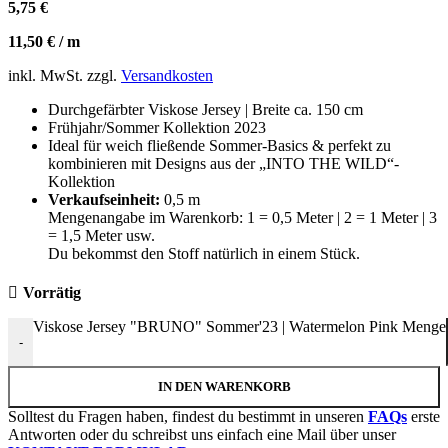
5,75
€
11,50
€
/
m
inkl. MwSt.
zzgl.
Versandkosten
Durchgefärbter Viskose Jersey | Breite ca. 150 cm
Frühjahr/Sommer Kollektion 2023
Ideal für weich fließende Sommer-Basics & perfekt zu
kombinieren mit Designs aus der „INTO THE WILD“-
Kollektion
Verkaufseinheit:
0,5 m
Mengenangabe im Warenkorb: 1 = 0,5 Meter | 2 = 1 Meter | 3
= 1,5 Meter usw.
Du bekommst den Stoff natürlich in einem Stück.
Vorrätig
Viskose Jersey "BRUNO" Sommer'23 | Watermelon Pink Menge
-
IN DEN WARENKORB
Solltest du Fragen haben, findest du bestimmt in unseren
FAQs
erste
Antworten oder du schreibst uns einfach eine Mail über unser