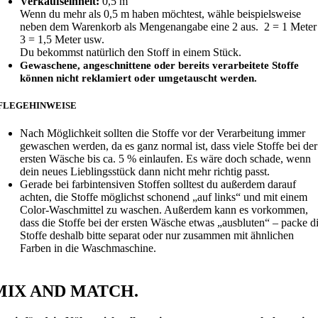
Verkaufseinheit:
0,5 m
Wenn du mehr als 0,5 m haben möchtest, wähle beispielsweise
neben dem Warenkorb als Mengenangabe eine 2 aus. 2 = 1 Meter 
3 = 1,5 Meter usw.
Du bekommst natürlich den Stoff in einem Stück.
Gewaschene, angeschnittene oder bereits verarbeitete Stoffe
können nicht reklamiert oder umgetauscht werden.
FLEGEHINWEISE
Nach Möglichkeit sollten die Stoffe vor der Verarbeitung immer
gewaschen werden, da es ganz normal ist, dass viele Stoffe bei der
ersten Wäsche bis ca. 5 % einlaufen. Es wäre doch schade, wenn
dein neues Lieblingsstück dann nicht mehr richtig passt.
Gerade bei farbintensiven Stoffen solltest du außerdem darauf
achten, die Stoffe möglichst schonend „auf links“ und mit einem
Color-Waschmittel zu waschen. Außerdem kann es vorkommen,
dass die Stoffe bei der ersten Wäsche etwas „ausbluten“ – packe d
Stoffe deshalb bitte separat oder nur zusammen mit ähnlichen
Farben in die Waschmaschine.
MIX AND MATCH.