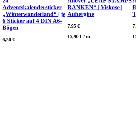
24
Allover „LEAF STAMPS
A
Adventskalendersticker
RANKEN“ | Viskose |
R
„Winterwonderland“ | je
Aubergine
Te
6 Sticker auf 4 DIN A6-
7,95
€
7,
Bögen
15,90
€
/
m
15
6,50
€