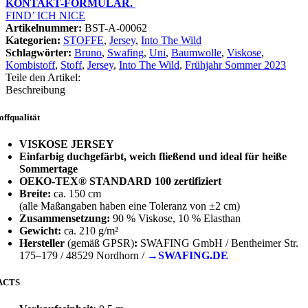
KONTAKT-FORMULAR.
FIND’ ICH NICE
Artikelnummer:
BST-A-00062
Kategorien:
STOFFE
,
Jersey
,
Into The Wild
Schlagwörter:
Bruno
,
Swafing
,
Uni
,
Baumwolle
,
Viskose
,
Kombistoff
,
Stoff
,
Jersey
,
Into The Wild
,
Frühjahr Sommer 2023
Teile den Artikel:
Beschreibung
offqualität
VISKOSE JERSEY
Einfarbig duchgefärbt, weich fließend und ideal für heiße
Sommertage
OEKO-TEX® STANDARD 100 zertifiziert
Breite:
ca. 150 cm
(alle Maßangaben haben eine Toleranz von ±2 cm)
Zusammensetzung:
90 % Viskose, 10 % Elasthan
Gewicht:
ca. 210 g/m²
Hersteller
(gemäß GPSR)
:
SWAFING GmbH / Bentheimer Str.
175–179 / 48529 Nordhorn /
→SWAFING.DE
ACTS