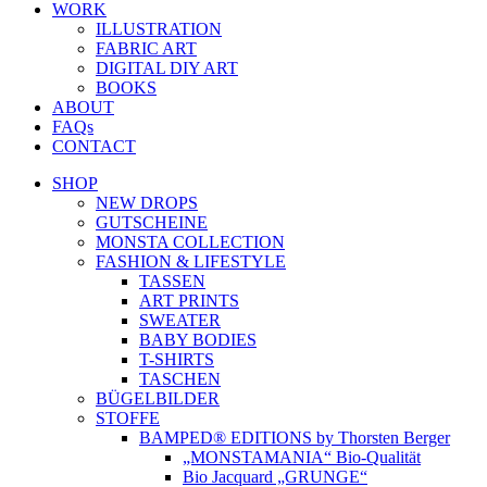
WORK
ILLUSTRATION
FABRIC ART
DIGITAL DIY ART
BOOKS
ABOUT
FAQs
CONTACT
SHOP
NEW DROPS
GUTSCHEINE
MONSTA COLLECTION
FASHION & LIFESTYLE
TASSEN
ART PRINTS
SWEATER
BABY BODIES
T-SHIRTS
TASCHEN
BÜGELBILDER
STOFFE
BAMPED® EDITIONS by Thorsten Berger
„MONSTAMANIA“ Bio-Qualität
Bio Jacquard „GRUNGE“