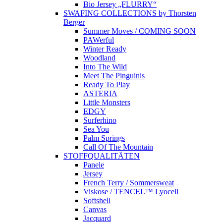
Bio Jersey „FLURRY“
SWAFING COLLECTIONS by Thorsten
Berger
Summer Moves / COMING SOON
PAWerful
Winter Ready
Woodland
Into The Wild
Meet The Pinguinis
Ready To Play
ASTERIA
Little Monsters
EDGY
Surferhino
Sea You
Palm Springs
Call Of The Mountain
STOFFQUALITÄTEN
Panele
Jersey
French Terry / Sommersweat
Viskose / TENCEL™ Lyocell
Softshell
Canvas
Jacquard