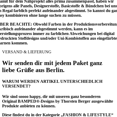
amit für dein Nähprojekt alles prima zusammenpasst, haben wir
brigens alle Panels, Designerstoffe, Basicstoffe & Bündchen bei un
m Regal farblich perfekt aufeinander abgestimmt. So kannst du ga
asy kombinieren ohne lange suchen zu müssen.
BER BEACHTE: Obwohl Farben in der Produktionsvorbereitun
kribisch aufeinander abgestimmt werden, kann es im
erstellungsprozess immer zu farblichen Abweichungen bei digital
edruckten Stoffdesigns und/oder Uni-Kombistoffen aus eingefärbt
arnen kommen.
VERSAND & LIEFERUNG
Wir senden dir mit jedem Paket ganz
liebe Grüße aus Berlin.
WARUM WERDEN ARTIKEL UNTERSCHIEDLICH
VERSENDET?
Wir sind soooo happy, dir mit unseren ganz besonderen
Original BAMPED®-Designs by Thorsten Berger ausgewählte
Produkte anbieten zu können.
Diese findest du in der Kategorie
„FASHION & LIFESTYLE“