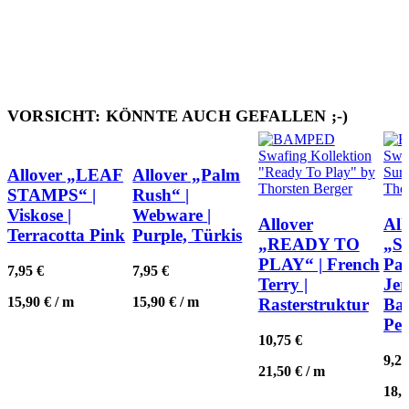
VORSICHT: KÖNNTE AUCH GEFALLEN ;-)
Quick view
Quick view
FIND’ ICH NICE
FIND’ ICH NICE
Allover „LEAF
Allover „Palm
STAMPS“ |
Rush“ |
Quick view
Qui
Viskose |
Webware |
FIND’ ICH NICE
FIN
Allover
All
Terracotta Pink
Purple, Türkis
„READY TO
„Su
PLAY“ | French
Pa
7,95
€
7,95
€
Terry |
Jer
15,90
€
/
m
15,90
€
/
m
Rasterstruktur
Bau
Pet
10,75
€
9,2
21,50
€
/
m
18,