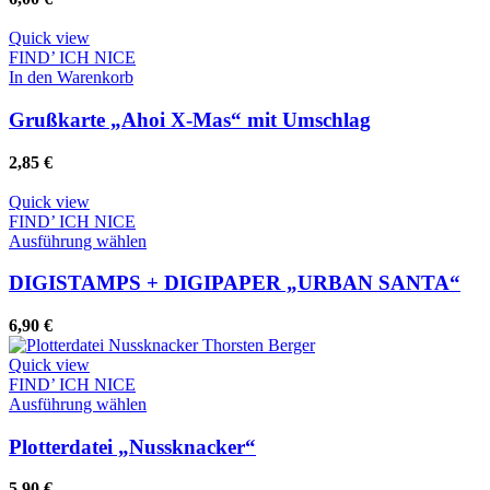
auf.
Die
Quick view
Optionen
FIND’ ICH NICE
können
In den Warenkorb
auf
der
Grußkarte „Ahoi X-Mas“ mit Umschlag
Produktseite
gewählt
2,85
€
werden
Quick view
FIND’ ICH NICE
Dieses
Ausführung wählen
Produkt
weist
DIGISTAMPS + DIGIPAPER „URBAN SANTA“
mehrere
Varianten
6,90
€
auf.
Die
Quick view
Optionen
FIND’ ICH NICE
können
Dieses
Ausführung wählen
auf
Produkt
der
weist
Plotterdatei „Nussknacker“
Produktseite
mehrere
gewählt
Varianten
5,90
€