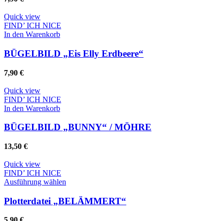
Quick view
FIND’ ICH NICE
In den Warenkorb
BÜGELBILD „Eis Elly Erdbeere“
7,90
€
Quick view
FIND’ ICH NICE
In den Warenkorb
BÜGELBILD „BUNNY“ / MÖHRE
13,50
€
Quick view
FIND’ ICH NICE
Dieses
Ausführung wählen
Produkt
weist
Plotterdatei „BELÄMMERT“
mehrere
Varianten
5,90
€