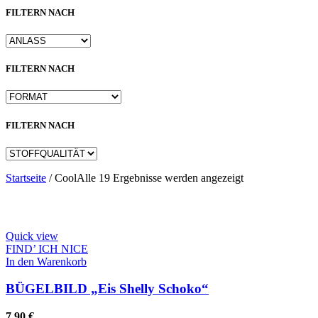
FILTERN NACH
FILTERN NACH
FILTERN NACH
Nach
Startseite
/
Cool
Alle 19 Ergebnisse werden angezeigt
Aktualität
sortiert
Quick view
FIND’ ICH NICE
In den Warenkorb
BÜGELBILD „Eis Shelly Schoko“
7,90
€