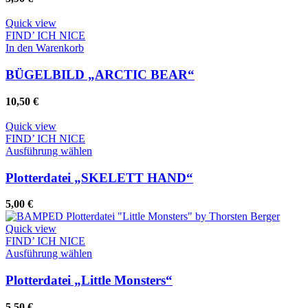
auf.
Die
Quick view
Optionen
FIND’ ICH NICE
können
In den Warenkorb
auf
der
BÜGELBILD „ARCTIC BEAR“
Produktseite
gewählt
10,50
€
werden
Quick view
Whatsapp
FIND’ ICH NICE
Dieses
Ausführung wählen
Produkt
weist
Plotterdatei „SKELETT HAND“
mehrere
Varianten
5,00
€
auf.
Die
Quick view
Optionen
FIND’ ICH NICE
können
Dieses
Ausführung wählen
auf
Produkt
der
weist
Plotterdatei „Little Monsters“
Produktseite
mehrere
gewählt
Varianten
5,50
€