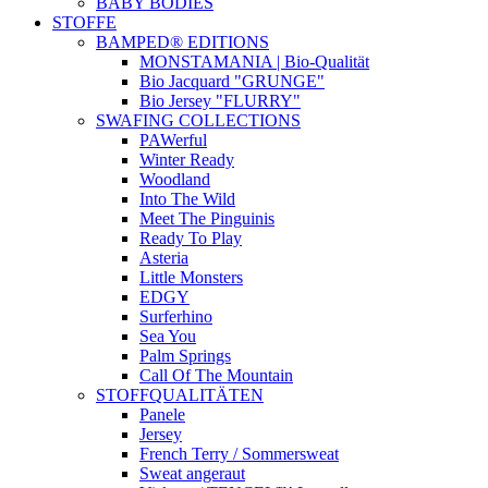
BABY BODIES
STOFFE
BAMPED® EDITIONS
MONSTAMANIA | Bio-Qualität
Bio Jacquard "GRUNGE"
Bio Jersey "FLURRY"
SWAFING COLLECTIONS
PAWerful
Winter Ready
Woodland
Into The Wild
Meet The Pinguinis
Ready To Play
Asteria
Little Monsters
EDGY
Surferhino
Sea You
Palm Springs
Call Of The Mountain
STOFFQUALITÄTEN
Panele
Jersey
French Terry / Sommersweat
Sweat angeraut