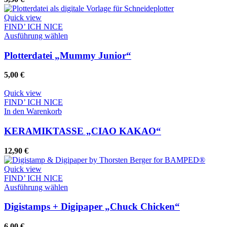
werden
auf.
Die
Quick view
Optionen
FIND’ ICH NICE
können
Dieses
Ausführung wählen
auf
Produkt
der
weist
Plotterdatei „Mummy Junior“
Produktseite
mehrere
gewählt
Varianten
5,00
€
werden
auf.
Die
Quick view
Optionen
FIND’ ICH NICE
können
In den Warenkorb
auf
der
KERAMIKTASSE „CIAO KAKAO“
Produktseite
gewählt
12,90
€
werden
Quick view
FIND’ ICH NICE
Dieses
Ausführung wählen
Produkt
weist
Digistamps + Digipaper „Chuck Chicken“
mehrere
Varianten
6,00
€