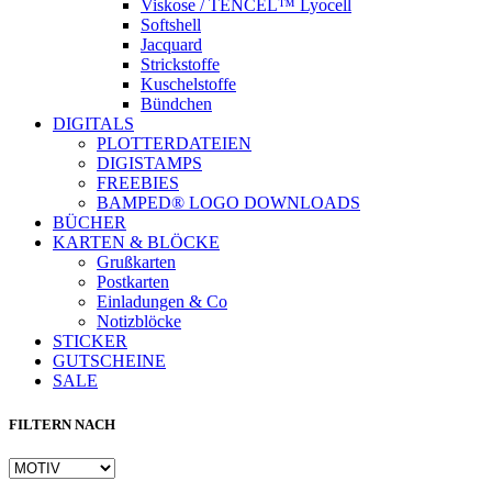
Viskose / TENCEL™ Lyocell
Softshell
Jacquard
Strickstoffe
Kuschelstoffe
Bündchen
DIGITALS
PLOTTERDATEIEN
DIGISTAMPS
Instagram
FREEBIES
BAMPED® LOGO DOWNLOADS
BÜCHER
KARTEN & BLÖCKE
Grußkarten
Postkarten
Einladungen & Co
Notizblöcke
STICKER
GUTSCHEINE
SALE
FILTERN NACH