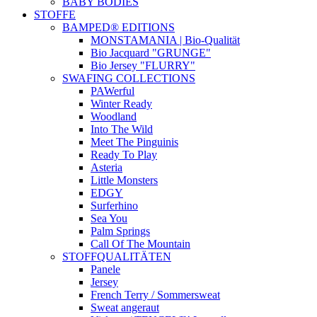
BABY BODIES
STOFFE
BAMPED® EDITIONS
MONSTAMANIA | Bio-Qualität
Bio Jacquard "GRUNGE"
Bio Jersey "FLURRY"
SWAFING COLLECTIONS
PAWerful
Winter Ready
Woodland
Into The Wild
Meet The Pinguinis
Ready To Play
Asteria
Little Monsters
EDGY
Surferhino
Sea You
Palm Springs
Call Of The Mountain
STOFFQUALITÄTEN
Panele
Jersey
French Terry / Sommersweat
Sweat angeraut