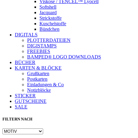
Viskose / TENCEL™ Lyocell
Softshell
Jacquard
Strickstoffe
Kuschelstoffe
Bündchen
DIGITALS
PLOTTERDATEIEN
DIGISTAMPS
Instagram
FREEBIES
BAMPED® LOGO DOWNLOADS
BÜCHER
KARTEN & BLÖCKE
Grußkarten
Postkarten
Einladungen & Co
Notizblöcke
STICKER
GUTSCHEINE
SALE
FILTERN NACH