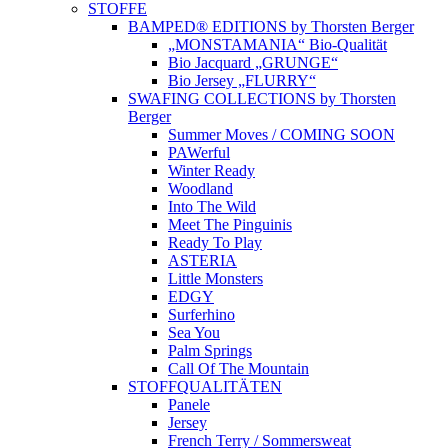
STOFFE
BAMPED® EDITIONS by Thorsten Berger
„MONSTAMANIA“ Bio-Qualität
Bio Jacquard „GRUNGE“
Bio Jersey „FLURRY“
SWAFING COLLECTIONS by Thorsten
Berger
Summer Moves / COMING SOON
PAWerful
Winter Ready
Woodland
Into The Wild
Meet The Pinguinis
Ready To Play
ASTERIA
Little Monsters
EDGY
Surferhino
Sea You
Palm Springs
Call Of The Mountain
STOFFQUALITÄTEN
Panele
Jersey
French Terry / Sommersweat