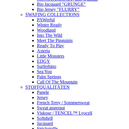
Bio Jacquard "GRUNGE"
Bio Jersey "FLURRY"
SWAFING COLLECTIONS
PAWerful
Winter Ready
Woodland
Into The Wild
Meet The Pinguinis
Ready To Play
Asteria
Little Monsters
EDGY
Surferhino
Sea You
Palm Springs
Call Of The Mountain
STOFFQUALITÄTEN
Panele
Jersey
French Terry / Sommersweat
Sweat angeraut
Viskose / TENCEL™ Lyocell
Softshell
Jacquard
Strickstoffe