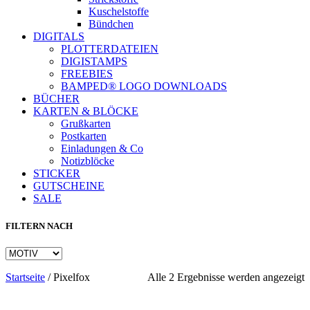
Kuschelstoffe
Bündchen
DIGITALS
PLOTTERDATEIEN
DIGISTAMPS
FREEBIES
BAMPED® LOGO DOWNLOADS
BÜCHER
KARTEN & BLÖCKE
Grußkarten
Postkarten
Einladungen & Co
Notizblöcke
STICKER
GUTSCHEINE
SALE
FILTERN NACH
N
Startseite
/
Pixelfox
Alle 2 Ergebnisse werden angezeigt
A
s