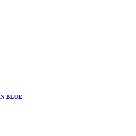
tät
AN BLUE