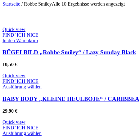
Nach
Startseite
/
Robbe Smiley
Alle 10 Ergebnisse werden angezeigt
Aktuali
sortiert
Quick view
FIND’ ICH NICE
In den Warenkorb
BÜGELBILD „Robbe Smiley“ / Lazy Sunday Black
10,50
€
Quick view
FIND’ ICH NICE
Dieses
Ausführung wählen
Produkt
weist
BABY BODY „KLEINE HEULBOJE“ / CARIBBE
mehrere
Varianten
29,90
€
auf.
Die
Quick view
Optionen
FIND’ ICH NICE
können
Dieses
Ausführung wählen
auf
Produkt