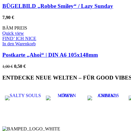
BÜGELBILD „Robbe Smiley“ / Lazy Sunday
7,90
€
BÄM PREIS
Quick view
FIND’ ICH NICE
In den Warenkorb
Postkarte „Ahoi“ | DIN A6 105x148mm
Ursprünglicher
Aktueller
0,50
€
1,00
€
Preis
Preis
war:
ist:
ENTDECKE NEUE WELTEN – FÜR GOOD VIBES
1,00 €
0,50 €.