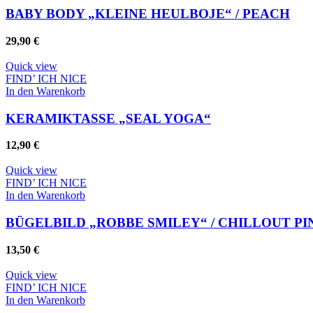
der
weist
BABY BODY „KLEINE HEULBOJE“ / PEACH
Produktseite
mehrere
gewählt
Varianten
29,90
€
werden
auf.
Die
Quick view
Optionen
FIND’ ICH NICE
können
In den Warenkorb
auf
der
KERAMIKTASSE „SEAL YOGA“
Produktseite
gewählt
12,90
€
werden
Quick view
FIND’ ICH NICE
In den Warenkorb
BÜGELBILD „ROBBE SMILEY“ / CHILLOUT PI
13,50
€
Quick view
FIND’ ICH NICE
In den Warenkorb