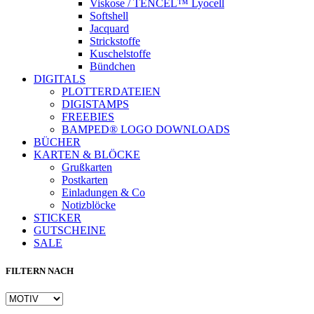
Viskose / TENCEL™ Lyocell
Softshell
Jacquard
Strickstoffe
Kuschelstoffe
Bündchen
DIGITALS
PLOTTERDATEIEN
DIGISTAMPS
Instagram
FREEBIES
BAMPED® LOGO DOWNLOADS
BÜCHER
KARTEN & BLÖCKE
Grußkarten
Postkarten
Einladungen & Co
Notizblöcke
STICKER
GUTSCHEINE
SALE
FILTERN NACH