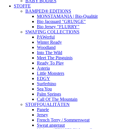
BABY BODIES
STOFFE
BAMPED® EDITIONS
MONSTAMANIA | Bio-Qualität
Bio Jacquard "GRUNGE"
Bio Jersey "FLURRY"
SWAFING COLLECTIONS
PAWerful
Winter Ready
Woodland
Into The Wild
Meet The Pinguinis
Ready To Play
Asteria
Little Monsters
EDGY
Surferhino
Sea You
Palm Springs
Call Of The Mountain
STOFFQUALITÄTEN
Panele
Jersey
French Terry / Sommersweat
Sweat angeraut