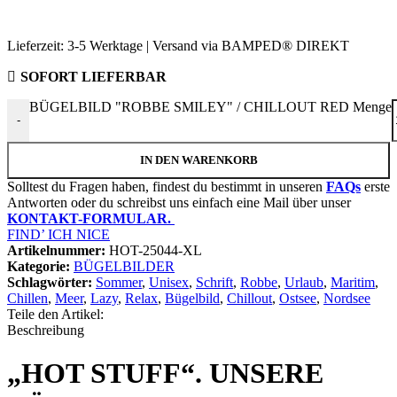
Lieferzeit:
3-5 Werktage | Versand via BAMPED® DIREKT
SOFORT LIEFERBAR
BÜGELBILD "ROBBE SMILEY" / CHILLOUT RED Menge
-
IN DEN WARENKORB
Solltest du Fragen haben, findest du bestimmt in unseren
FAQs
erste
Antworten oder du schreibst uns einfach eine Mail über unser
KONTAKT-FORMULAR.
FIND’ ICH NICE
Artikelnummer:
HOT-25044-XL
Kategorie:
BÜGELBILDER
Schlagwörter:
Sommer
,
Unisex
,
Schrift
,
Robbe
,
Urlaub
,
Maritim
,
Chillen
,
Meer
,
Lazy
,
Relax
,
Bügelbild
,
Chillout
,
Ostsee
,
Nordsee
Teile den Artikel:
Beschreibung
„HOT STUFF“. UNSERE