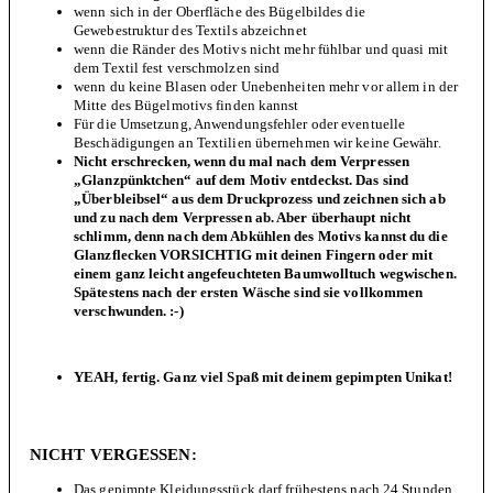
wenn sich in der Oberfläche des Bügelbildes die
Gewebestruktur des Textils abzeichnet
wenn die Ränder des Motivs nicht mehr fühlbar und quasi mit
dem Textil fest verschmolzen sind
wenn du keine Blasen oder Unebenheiten mehr vor allem in der
Mitte des Bügelmotivs finden kannst
Für die Umsetzung, Anwendungsfehler oder eventuelle
Beschädigungen an Textilien übernehmen wir keine Gewähr.
Nicht erschrecken, wenn du mal nach dem Verpressen
„Glanzpünktchen“ auf dem Motiv entdeckst. Das sind
„Überbleibsel“ aus dem Druckprozess und zeichnen sich ab
und zu nach dem Verpressen ab. Aber überhaupt nicht
schlimm, denn nach dem Abkühlen des Motivs kannst du die
Glanzflecken VORSICHTIG mit deinen Fingern oder mit
einem ganz leicht angefeuchteten Baumwolltuch wegwischen.
Spätestens nach der ersten Wäsche sind sie vollkommen
verschwunden. :-)
YEAH, fertig. Ganz viel Spaß mit deinem gepimpten Unikat!
NICHT VERGESSEN:
Das gepimpte Kleidungsstück darf frühestens nach 24 Stunden