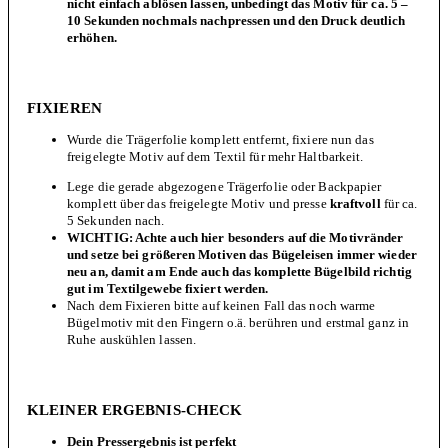
nicht einfach ablösen lassen, unbedingt das Motiv für ca. 5 –
10 Sekunden nochmals nachpressen und den Druck deutlich
erhöhen.
FIXIEREN
Wurde die Trägerfolie komplett entfernt, fixiere nun das
freigelegte Motiv auf dem Textil für mehr Haltbarkeit.
Lege die gerade abgezogene Trägerfolie oder Backpapier
komplett über das freigelegte Motiv und presse
kraftvoll
für ca.
5 Sekunden nach.
WICHTIG: Achte auch hier besonders auf die Motivränder
und s
etze bei größeren Motiven das Bügeleisen immer wieder
neu an
,
damit am Ende auch das komplette Bügelbild richtig
gut im Textilgewebe fixiert werden.
Nach dem Fixieren bitte auf keinen Fall das noch warme
Bügelmotiv mit den Fingern o.ä. berühren und erstmal ganz in
Ruhe auskühlen lassen.
KLEINER ERGEBNIS-CHECK
Dein Pressergebnis ist perfekt