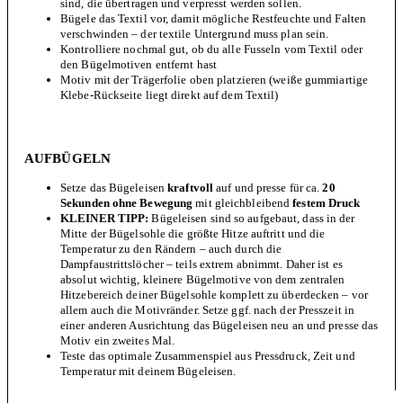
sind, die übertragen und verpresst werden sollen.
Bügele das Textil vor, damit mögliche Restfeuchte und Falten
verschwinden – der textile Untergrund muss plan sein.
Kontrolliere nochmal gut, ob du alle Fusseln vom Textil oder
den Bügelmotiven entfernt hast
Motiv mit der Trägerfolie oben platzieren (weiße gummiartige
Klebe-Rückseite liegt direkt auf dem Textil)
AUFBÜGELN
Setze das Bügeleisen
kraftvoll
auf und presse für ca.
20
Sekunden ohne Bewegung
mit gleichbleibend
festem Druck
KLEINER TIPP:
Bügeleisen sind so aufgebaut, dass in der
Mitte der Bügelsohle die größte Hitze auftritt und die
Temperatur zu den Rändern – auch durch die
Dampfaustrittslöcher – teils extrem abnimmt. Daher ist es
absolut wichtig, kleinere Bügelmotive von dem zentralen
Hitzebereich deiner Bügelsohle komplett zu überdecken – vor
allem auch die Motivränder. Setze ggf. nach der Presszeit in
einer anderen Ausrichtung das Bügeleisen neu an und presse das
Motiv ein zweites Mal.
Teste das optimale Zusammenspiel aus Pressdruck, Zeit und
Temperatur mit deinem Bügeleisen.