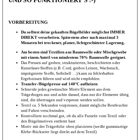
UND SO FUNKTIONIERT’S :-)
VORBEREITUNG
Du solltest deine gekauften Bügelbilder möglichst IMMER
DIREKT verarbeiten. Spätestens aber nach maximal 3
Monaten bei trockener, planer, lichtgeschützter Lagerung.
Am besten sind Textilien aus Baumwolle oder Mischgewebe
mit einem Anteil von mindestens 70% Baumwolle geeignet.
Das Pressen auf groben, strukturierten, beschichteten oder
Kunstfaser-Stoffen (z.B. Cord, grobes Leinen, Wachstuch,
imprägnierte Stoffe, Softshell …) kann zu fehlerhaften
Ergebnissen führen und wird nicht empfohlen.
Transfer-/Bügelpresse auf 140°C aufheizen
Schneide jedes gewünschte Motiv/Element aus dem
Trägerbogen aus und achte darauf, dass nur die Elemente übrig
sind, die übertragen und verpresst werden sollen.
Textil ca. 5 Sekunden vorpressen, damit mögliche Restfeuchte
und Falten verschwinden.
Kontrolliere nochmal gut, ob du alle Fusseln vom Textil oder
den Bügelmotiven entfernt hast
Motiv mit der Trägerfolie oben platzieren (weiße gummiartige
Klebe-Rückseite liegt direkt auf dem Textil)