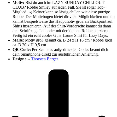
Motiv:
Bist du auch im LAZY SUNDAY CHILLOUT
CLUB? Robbe Smiley auf jeden Fall. Sie ist sogar Top-
Mitglied. ;-) Keiner kann so lässig chillen wie diese putzige
Robbe. Der Motivbogen bietet dir viele Möglichkeiten und du
kannst beispielsweise das Hauptmotiv groß als Backprint auf
Shirts inszenieren. Auf der Shirt-Vorderseite kannst du dann
den Schriftzug allein oder mit der kleinen Robbe platzieren.
Fertig ist ein echt cooles Gute-Laune Shirt für Lazy Days.
Maße:
Motiv groß gesamt ca. B 24 x H 16 cm / Robbe groß
ca. B 20 x H 9,5 cm
QR-Code:
Per Scan des aufgedruckten Codes beamt dich
dein Smartphone direkt zur ausführlichen Anleitung.
Design:
→
Thorsten Berger