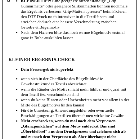
KLEINER TIPP:
Eine geeignete hitzebeständige „Grip
Gummimatte“ oder geeignete Silikonmatten können nochmals
das Ergebnis verbessern. Grip-Matten „pressen“ beim Fixieren
den DTF-Druck noch intensiver in die Textilfasern und
erreichen dadurch eine bessere Verschmelzung zwischen
Gewebe & Bügelmotiv
Nach dem Fixieren bitte das noch warme Bügelmotiv erstmal
ganz in Ruhe auskühlen lassen.
KLEINER ERGEBNIS-CHECK
Dein Pressergebnis ist perfekt
wenn sich in der Oberfläche des Bügelbildes die
Gewebestruktur des Textils abzeichnet
wenn die Ränder des Motivs nicht mehr fühlbar und quasi mit
dem Textil fest verschmolzen sind
wenn du keine Blasen oder Unebenheiten mehr vor allem in der
Mitte des Bügelmotivs finden kannst
Für die Umsetzung, Anwendungsfehler oder eventuelle
Beschädigungen an Textilien übernehmen wir keine Gewähr.
Nicht erschrecken, wenn du mal nach dem Verpressen
„Glanzpünktchen“ auf dem Motiv entdeckst. Das sind
„Überbleibsel“ aus dem Druckprozess und zeichnen sich ab
und zu nach dem Verpressen ab. Aber überhaupt nicht