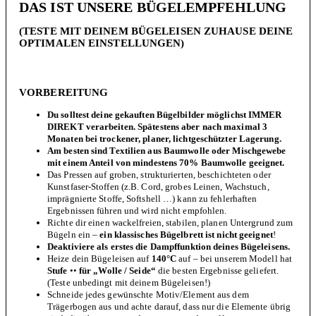
DAS IST UNSERE BÜGELEMPFEHLUNG
(TESTE MIT DEINEM BÜGELEISEN ZUHAUSE DEINE
OPTIMALEN EINSTELLUNGEN)
VORBEREITUNG
Du solltest deine gekauften Bügelbilder möglichst IMMER
DIREKT verarbeiten. Spätestens aber nach maximal 3
Monaten bei trockener, planer, lichtgeschützter Lagerung.
Am besten sind Textilien aus Baumwolle oder Mischgewebe
mit einem Anteil von mindestens 70% Baumwolle geeignet.
Das Pressen auf groben, strukturierten, beschichteten oder
Kunstfaser-Stoffen (z.B. Cord, grobes Leinen, Wachstuch,
imprägnierte Stoffe, Softshell …) kann zu fehlerhaften
Ergebnissen führen und wird nicht empfohlen.
Richte dir einen wackelfreien, stabilen, planen Untergrund zum
Bügeln ein –
ein klassisches Bügelbrett ist nicht geeignet
!
Deaktiviere als erstes die Dampffunktion deines Bügeleisens.
Heize dein Bügeleisen auf
140°C
auf – bei unserem Modell hat
Stufe
••
für „Wolle / Seide“
die besten Ergebnisse geliefert.
(Teste unbedingt mit deinem Bügeleisen!)
Schneide jedes gewünschte Motiv/Element aus dem
Trägerbogen aus und achte darauf, dass nur die Elemente übrig