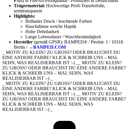
F
ilm) in FineArt-Profiqualität / Produziert in Deutschland
Trägermaterial:
Hochwertige Profi-Transferfolie,
semitransparent
Highlights:
Brillanter Druck / leuchtende Farben
Hauchdünne weiche Haptik
Hohe Dehnbarkeit
Lange Lebensdauer / Waschbeständigkeit
Hersteller
(gemäß GPSR): BAMPED® / Pirolstr. 1 / 10318
Berlin /
→BAMPED.COM
_ MOTIV ZU KLEIN? ZU GROSS? ODER BRAUCHST DU
EINE ANDERE FARBE? KLICK & SCHREIB UNS – MAL
SEHN, WAS REALISIERBAR IST :-) __ MOTIV ZU KLEIN?
ZU GROSS? ODER BRAUCHST DU EINE ANDERE FARBE?
KLICK & SCHREIB UNS – MAL SEHN, WAS
REALISIERBAR IST :-) _
_ MOTIV ZU KLEIN? ZU GROSS? ODER BRAUCHST DU
EINE ANDERE FARBE? KLICK & SCHREIB UNS – MAL
SEHN, WAS REALISIERBAR IST :-) __ MOTIV ZU KLEIN?
ZU GROSS? ODER BRAUCHST DU EINE ANDERE FARBE?
KLICK & SCHREIB UNS – MAL SEHN, WAS
REALISIERBAR IST :-) _