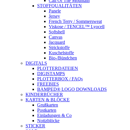
Call Of The Mountain
STOFFQUALITÄTEN
Panele
Jersey
French Terry / Sommersweat
Viskose / TENCEL™ Lyocell
Softshell
Canvas
Jacquard
Strickstoffe
Kuschelstoffe
Bio-/Bündchen
DIGITALS
PLOTTERDATEIEN
DIGISTAMPS
PLOTTERBOX / FAQs
FREEBIES
BAMPED® LOGO DOWNLOADS
KINDERBÜCHER
KARTEN & BLÖCKE
Grußkarten
Postkarten
Einladungen & Co
Notizblöcke
STICKER