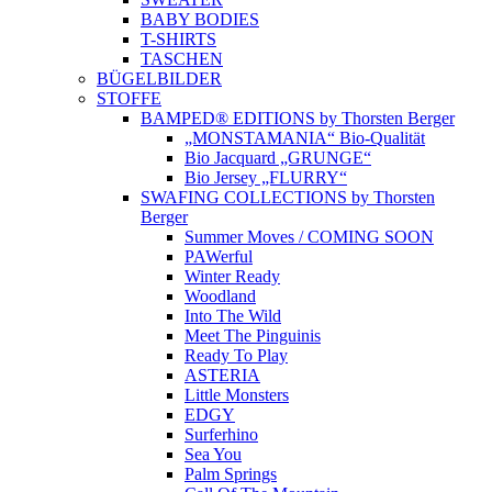
BABY BODIES
T-SHIRTS
TASCHEN
BÜGELBILDER
STOFFE
BAMPED® EDITIONS by Thorsten Berger
„MONSTAMANIA“ Bio-Qualität
Bio Jacquard „GRUNGE“
Bio Jersey „FLURRY“
SWAFING COLLECTIONS by Thorsten
Berger
Summer Moves / COMING SOON
PAWerful
Winter Ready
Woodland
Into The Wild
Meet The Pinguinis
Ready To Play
ASTERIA
Little Monsters
EDGY
Surferhino
Sea You
Palm Springs