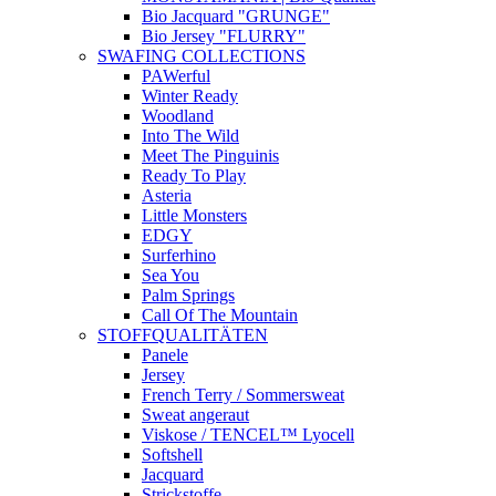
Bio Jacquard "GRUNGE"
Bio Jersey "FLURRY"
SWAFING COLLECTIONS
PAWerful
Winter Ready
Woodland
Into The Wild
Meet The Pinguinis
Ready To Play
Asteria
Little Monsters
EDGY
Surferhino
Sea You
Palm Springs
Call Of The Mountain
STOFFQUALITÄTEN
Panele
Jersey
French Terry / Sommersweat
Sweat angeraut
Viskose / TENCEL™ Lyocell
Softshell
Jacquard
Strickstoffe