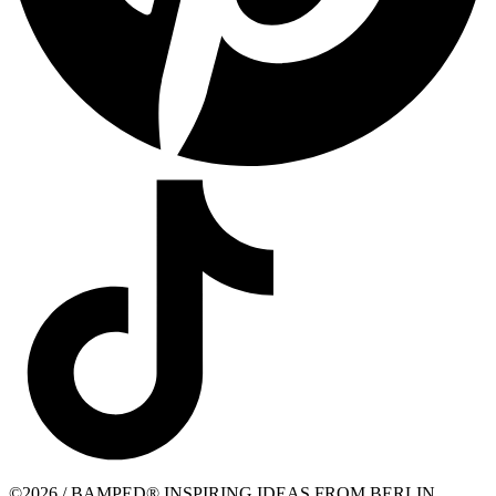
©2026 / BAMPED® INSPIRING IDEAS FROM BERLIN