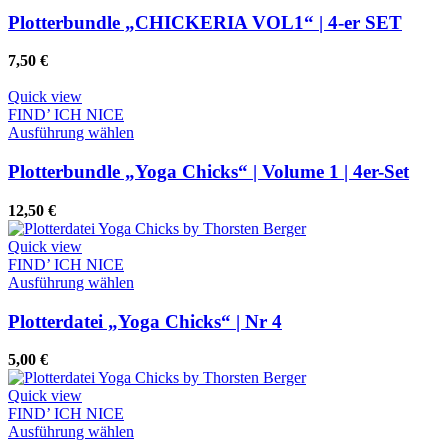
Produkt
der
weist
Plotterbundle „CHICKERIA VOL1“ | 4-er SET
Produktseite
mehrere
gewählt
Varianten
7,50
€
werden
auf.
Die
Quick view
Optionen
FIND’ ICH NICE
können
Dieses
Ausführung wählen
auf
Produkt
der
weist
Plotterbundle „Yoga Chicks“ | Volume 1 | 4er-Set
Produktseite
mehrere
gewählt
Varianten
12,50
€
werden
auf.
Die
Quick view
Optionen
FIND’ ICH NICE
können
Dieses
Ausführung wählen
auf
Produkt
der
weist
Plotterdatei „Yoga Chicks“ | Nr 4
Produktseite
mehrere
gewählt
Varianten
5,00
€
werden
auf.
Die
Quick view
Optionen
FIND’ ICH NICE
können
Dieses
Ausführung wählen
auf