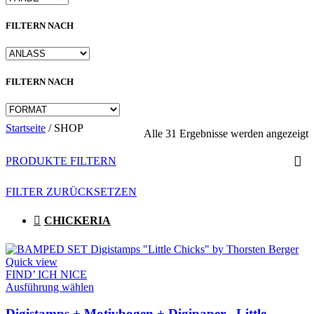
FILTERN NACH
FILTERN NACH
Startseite
/
SHOP
N
Alle 31 Ergebnisse werden angezeigt
A
s
PRODUKTE FILTERN
FILTER ZURÜCKSETZEN
CHICKERIA
Quick view
FIND’ ICH NICE
Dieses
Ausführung wählen
Produkt
weist
Digistamps + Motivbogen + Digipaper „Little