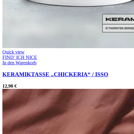
Quick view
FIND’ ICH NICE
In den Warenkorb
KERAMIKTASSE „CHICKERIA“ / ISSO
12,90
€