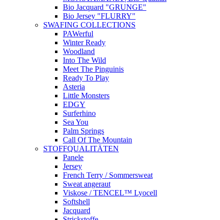
Bio Jacquard "GRUNGE"
Bio Jersey "FLURRY"
SWAFING COLLECTIONS
PAWerful
Winter Ready
Woodland
Into The Wild
Meet The Pinguinis
Ready To Play
Asteria
Little Monsters
EDGY
Surferhino
Sea You
Palm Springs
Call Of The Mountain
STOFFQUALITÄTEN
Panele
Jersey
French Terry / Sommersweat
Sweat angeraut
Viskose / TENCEL™ Lyocell
Softshell
Jacquard
Strickstoffe