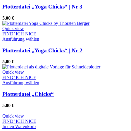
Produkt
der
weist
Plotterdatei „Yoga Chicks“ | Nr 3
Produktseite
mehrere
gewählt
Varianten
5,00
€
werden
auf.
Die
Quick view
Optionen
FIND’ ICH NICE
können
Dieses
Ausführung wählen
auf
Produkt
der
weist
Plotterdatei „Yoga Chicks“ | Nr 2
Produktseite
mehrere
gewählt
Varianten
5,00
€
werden
auf.
Die
Quick view
Optionen
FIND’ ICH NICE
können
Dieses
Ausführung wählen
auf
Produkt
der
weist
Plotterdatei „Chicks“
Produktseite
mehrere
gewählt
Varianten
5,00
€
werden
auf.
Die
Quick view
Optionen
FIND’ ICH NICE
können
In den Warenkorb
auf