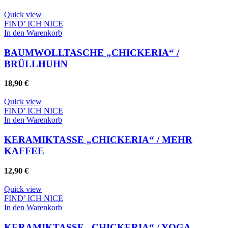
Optionen
können
Quick view
auf
FIND’ ICH NICE
der
In den Warenkorb
Produktseite
gewählt
BAUMWOLLTASCHE „CHICKERIA“ /
werden
BRÜLLHUHN
18,90
€
Quick view
FIND’ ICH NICE
In den Warenkorb
KERAMIKTASSE „CHICKERIA“ / MEHR
KAFFEE
12,90
€
Quick view
FIND’ ICH NICE
In den Warenkorb
KERAMIKTASSE „CHICKERIA“ / YOGA