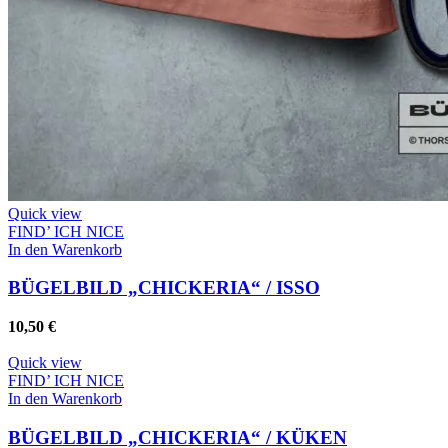
Quick view
FIND’ ICH NICE
In den Warenkorb
BÜGELBILD „CHICKERIA“ / ISSO
10,50
€
Quick view
FIND’ ICH NICE
In den Warenkorb
BÜGELBILD „CHICKERIA“ / KÜKEN