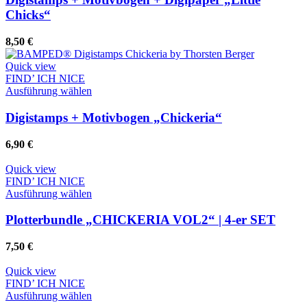
mehrere
Chicks“
Varianten
auf.
8,50
€
Die
Optionen
Quick view
können
FIND’ ICH NICE
auf
Dieses
Ausführung wählen
der
Produkt
Produktseite
weist
Digistamps + Motivbogen „Chickeria“
gewählt
mehrere
werden
Varianten
6,90
€
auf.
Die
Quick view
Optionen
FIND’ ICH NICE
können
Dieses
Ausführung wählen
auf
Produkt
der
weist
Plotterbundle „CHICKERIA VOL2“ | 4-er SET
Produktseite
mehrere
gewählt
Varianten
7,50
€
werden
auf.
Die
Quick view
Optionen
FIND’ ICH NICE
können
Dieses
Ausführung wählen
auf