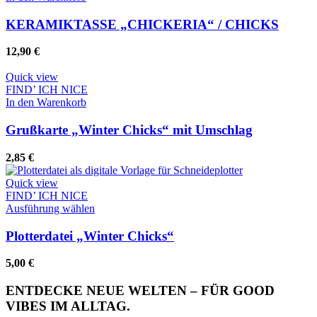
KERAMIKTASSE „CHICKERIA“ / CHICKS
12,90
€
Quick view
FIND’ ICH NICE
In den Warenkorb
Grußkarte „Winter Chicks“ mit Umschlag
2,85
€
Quick view
FIND’ ICH NICE
Dieses
Ausführung wählen
Produkt
weist
Plotterdatei „Winter Chicks“
mehrere
Varianten
5,00
€
auf.
Die
ENTDECKE NEUE WELTEN – FÜR GOOD
Optionen
VIBES IM ALLTAG.
können