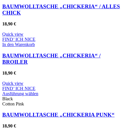
der
BAUMWOLLTASCHE „CHICKERIA“ / ALLES
Produktseite
CHICK
gewählt
werden
18,90
€
Quick view
FIND’ ICH NICE
In den Warenkorb
BAUMWOLLTASCHE „CHICKERIA“ /
BROILER
18,90
€
Quick view
FIND’ ICH NICE
Dieses
Ausführung wählen
Produkt
Black
weist
Cotton Pink
mehrere
Varianten
BAUMWOLLTASCHE „CHICKERIA PUNK“
auf.
Die
18,90
€