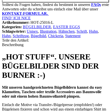
Solltest du Fragen haben, findest du bestimmt in unseren
FAQs
erste
Antworten oder du schreibst uns einfach eine Mail über unser
KONTAKT-FORMULAR.
FIND’ ICH NICE
Artikelnummer:
HOT-25016-L
Kategorien:
BÜGELBILDER
,
EASTER EGGS
Schlagwörter:
Unisex
,
Illustration
,
Hähnchen
,
Schrift
,
Huhn
,
Hahn
,
Schriftzug
,
Bügelbild
,
Chickeria
,
Statement
Teile den Artikel:
Beschreibung
„HOT STUFF“. UNSERE
BÜGELBILDER SIND DER
BURNER :-)
Mit unseren handgezeichneten Bügelbildern kannst du easy
Klamotten, Taschen oder textile Accessoires aus Baumwolle
oder mit einem hohen Baumwollanteil pimpen.
Einfach die Motive via Transfer-/Bügelpresse (empfohlen!) oder
Bügeleisen fixieren und schon wird aus einem einfarbigen Shirt im