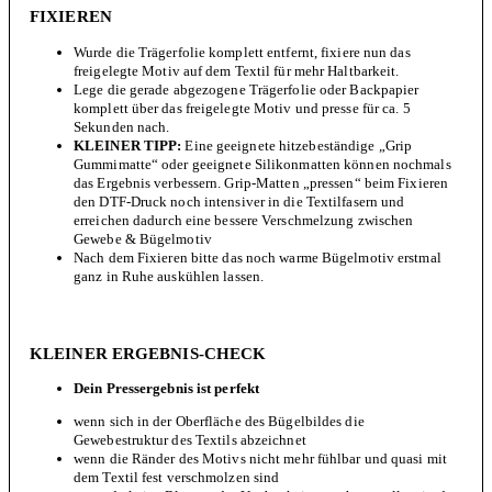
FIXIEREN
Wurde die Trägerfolie komplett entfernt, fixiere nun das
freigelegte Motiv auf dem Textil für mehr Haltbarkeit.
Lege die gerade abgezogene Trägerfolie oder Backpapier
komplett über das freigelegte Motiv und presse für ca. 5
Sekunden nach.
KLEINER TIPP:
Eine geeignete hitzebeständige „Grip
Gummimatte“ oder geeignete Silikonmatten können nochmals
das Ergebnis verbessern. Grip-Matten „pressen“ beim Fixieren
den DTF-Druck noch intensiver in die Textilfasern und
erreichen dadurch eine bessere Verschmelzung zwischen
Gewebe & Bügelmotiv
Nach dem Fixieren bitte das noch warme Bügelmotiv erstmal
ganz in Ruhe auskühlen lassen.
KLEINER ERGEBNIS-CHECK
Dein Pressergebnis ist perfekt
wenn sich in der Oberfläche des Bügelbildes die
Gewebestruktur des Textils abzeichnet
wenn die Ränder des Motivs nicht mehr fühlbar und quasi mit
dem Textil fest verschmolzen sind