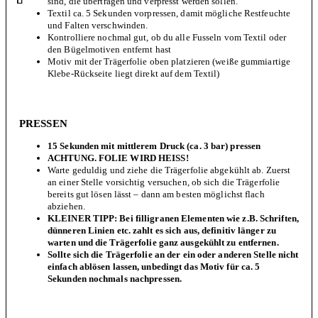
sind, die übertragen und verpresst werden sollen.
Textil ca. 5 Sekunden vorpressen, damit mögliche Restfeuchte
und Falten verschwinden.
Kontrolliere nochmal gut, ob du alle Fusseln vom Textil oder
den Bügelmotiven entfernt hast
Motiv mit der Trägerfolie oben platzieren (weiße gummiartige
Klebe-Rückseite liegt direkt auf dem Textil)
PRESSEN
15 Sekunden mit mittlerem Druck (ca. 3 bar) pressen
ACHTUNG. FOLIE WIRD HEISS!
Warte geduldig und ziehe die Trägerfolie abgekühlt ab. Zuerst
an einer Stelle vorsichtig versuchen, ob sich die Trägerfolie
bereits gut lösen lässt – dann am besten möglichst flach
abziehen.
KLEINER TIPP: Bei filligranen Elementen wie z.B. Schriften,
dünneren Linien etc. zahlt es sich aus, definitiv länger zu
warten und die Trägerfolie ganz ausgekühlt zu entfernen.
Sollte sich die Trägerfolie an der ein oder anderen Stelle nicht
einfach ablösen lassen, unbedingt das Motiv für ca. 5
Sekunden nochmals nachpressen.