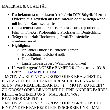
MATERIAL & QUALITÄT
Du bekommst mit diesem Artikel ein DIY-Bügelbild zum
Fixieren auf Textilien aus Baumwolle oder Mischgewebe
mit hohem Baumwollanteil
DTF-Druck:
Brillanter DTF-Präzisionsdruck (
D
irect
T
o
F
ilm) in FineArt-Profiqualität / Produziert in Deutschland
Trägermaterial:
Hochwertige Profi-Transferfolie,
semitransparent
Highlights:
Brillanter Druck / leuchtende Farben
Hauchdünne weiche Haptik
Hohe Dehnbarkeit
Lange Lebensdauer / Waschbeständigkeit
Hersteller
(gemäß GPSR): BAMPED® / Pirolstr. 1 / 10318
Berlin /
→BAMPED.COM
_ MOTIV ZU KLEIN? ZU GROSS? ODER BRAUCHST DU
EINE ANDERE FARBE? KLICK & SCHREIB UNS – MAL
SEHN, WAS REALISIERBAR IST :-) __ MOTIV ZU KLEIN?
ZU GROSS? ODER BRAUCHST DU EINE ANDERE FARBE?
KLICK & SCHREIB UNS – MAL SEHN, WAS
REALISIERBAR IST :-) _
_ MOTIV ZU KLEIN? ZU GROSS? ODER BRAUCHST DU
EINE ANDERE FARBE? KLICK & SCHREIB UNS – MAL