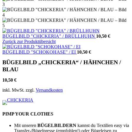
BÜGELBILD "CHICKERIA" / BRÜLLHUHN
10,50
€
Zurück zur Produktübersicht
BÜGELBILD "SCHOKOHASE" / EI
10,50
€
BÜGELBILD „CHICKERIA“ / HÄHNCHEN /
BLAU
10,50
€
inkl. MwSt.
zzgl.
Versandkosten
PIMP YOUR CLOTHES
Mit unseren
BÜGELBILDERN
kannst du Textilien easy via
Transfer-/Bügelpresse (empfohlen!) oder Bügeleisen zu