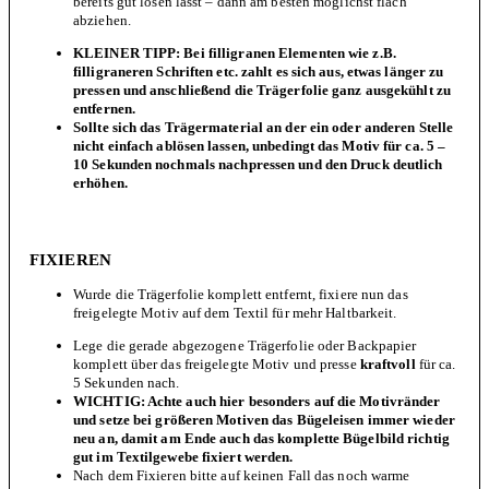
bereits gut lösen lässt – dann am besten möglichst flach
abziehen.
KLEINER TIPP: Bei filligranen Elementen wie z.B.
filligraneren Schriften etc. zahlt es sich aus, etwas länger zu
pressen und anschließend die Trägerfolie ganz ausgekühlt zu
entfernen.
Sollte sich das Trägermaterial an der ein oder anderen Stelle
nicht einfach ablösen lassen, unbedingt das Motiv für ca. 5 –
10 Sekunden nochmals nachpressen und den Druck deutlich
erhöhen.
FIXIEREN
Wurde die Trägerfolie komplett entfernt, fixiere nun das
freigelegte Motiv auf dem Textil für mehr Haltbarkeit.
Lege die gerade abgezogene Trägerfolie oder Backpapier
komplett über das freigelegte Motiv und presse
kraftvoll
für ca.
5 Sekunden nach.
WICHTIG: Achte auch hier besonders auf die Motivränder
und s
etze bei größeren Motiven das Bügeleisen immer wieder
neu an
,
damit am Ende auch das komplette Bügelbild richtig
gut im Textilgewebe fixiert werden.
Nach dem Fixieren bitte auf keinen Fall das noch warme