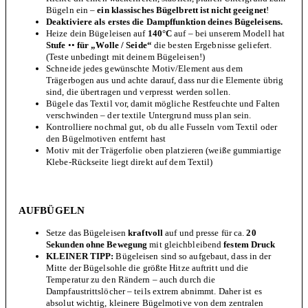
Bügeln ein –
ein klassisches Bügelbrett ist nicht geeignet
!
Deaktiviere als erstes die Dampffunktion deines Bügeleisens.
Heize dein Bügeleisen auf
140°C
auf – bei unserem Modell hat
Stufe
••
für „Wolle / Seide“
die besten Ergebnisse geliefert.
(Teste unbedingt mit deinem Bügeleisen!)
Schneide jedes gewünschte Motiv/Element aus dem
Trägerbogen aus und achte darauf, dass nur die Elemente übrig
sind, die übertragen und verpresst werden sollen.
Bügele das Textil vor, damit mögliche Restfeuchte und Falten
verschwinden – der textile Untergrund muss plan sein.
Kontrolliere nochmal gut, ob du alle Fusseln vom Textil oder
den Bügelmotiven entfernt hast
Motiv mit der Trägerfolie oben platzieren (weiße gummiartige
Klebe-Rückseite liegt direkt auf dem Textil)
AUFBÜGELN
Setze das Bügeleisen
kraftvoll
auf und presse für ca.
20
Sekunden ohne Bewegung
mit gleichbleibend
festem Druck
KLEINER TIPP:
Bügeleisen sind so aufgebaut, dass in der
Mitte der Bügelsohle die größte Hitze auftritt und die
Temperatur zu den Rändern – auch durch die
Dampfaustrittslöcher – teils extrem abnimmt. Daher ist es
absolut wichtig, kleinere Bügelmotive von dem zentralen