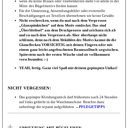
wenn du keine Blasen oder Unebenheiten mehr vor allem in der
Mitte des Bügelmotivs finden kannst
Für die Umsetzung, Anwendungsfehler oder eventuelle
Beschädigungen an Textilien übernehmen wir keine Gewähr.
Nicht erschrecken, wenn du mal nach dem Verpressen
„Glanzpünktchen“ auf dem Motiv entdeckst. Das sind
„Überbleibsel“ aus dem Druckprozess und zeichnen sich ab
und zu nach dem Verpressen ab. Aber überhaupt nicht
schlimm, denn nach dem Abkühlen des Motivs kannst du die
Glanzflecken VORSICHTIG mit deinen Fingern oder mit
einem ganz leicht angefeuchteten Baumwolltuch wegwischen.
Spätestens nach der ersten Wäsche sind sie vollkommen
verschwunden. :-)
YEAH, fertig. Ganz viel Spaß mit deinem gepimpten Unikat!
NICHT VERGESSEN:
Das gepimpte Kleidungsstück darf frühestens nach 24 Stunden
auf links gedreht in die Waschmaschine. Beachte dazu
unbedingt die separat aufgeführten
→PFLEGETIPPS