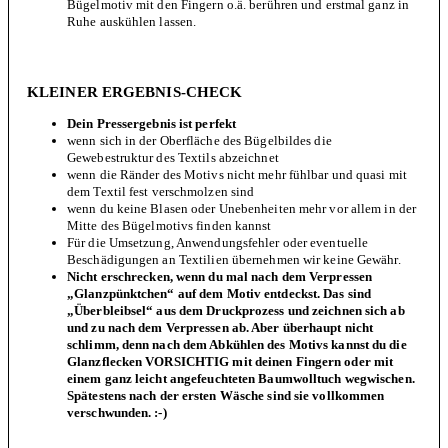
Bügelmotiv mit den Fingern o.ä. berühren und erstmal ganz in
Ruhe auskühlen lassen.
KLEINER ERGEBNIS-CHECK
Dein Pressergebnis ist perfekt
wenn sich in der Oberfläche des Bügelbildes die
Gewebestruktur des Textils abzeichnet
wenn die Ränder des Motivs nicht mehr fühlbar und quasi mit
dem Textil fest verschmolzen sind
wenn du keine Blasen oder Unebenheiten mehr vor allem in der
Mitte des Bügelmotivs finden kannst
Für die Umsetzung, Anwendungsfehler oder eventuelle
Beschädigungen an Textilien übernehmen wir keine Gewähr.
Nicht erschrecken, wenn du mal nach dem Verpressen
„Glanzpünktchen“ auf dem Motiv entdeckst. Das sind
„Überbleibsel“ aus dem Druckprozess und zeichnen sich ab
und zu nach dem Verpressen ab. Aber überhaupt nicht
schlimm, denn nach dem Abkühlen des Motivs kannst du die
Glanzflecken VORSICHTIG mit deinen Fingern oder mit
einem ganz leicht angefeuchteten Baumwolltuch wegwischen.
Spätestens nach der ersten Wäsche sind sie vollkommen
verschwunden. :-)