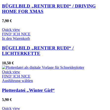
BÜGELBILD „RENTIER RUDI“ / DRIVING
HOME FOR XMAS
7,90
€
Quick view
FIND’ ICH NICE
In den Warenkorb
BÜGELBILD „RENTIER RUDI“ /
LICHTERKETTE
10,50
€
Quick view
FIND’ ICH NICE
Dieses
Ausführung wählen
Produkt
weist
Plotterdatei „Winter Girl“
mehrere
Varianten
5,90
€
auf.
Die
Quick view