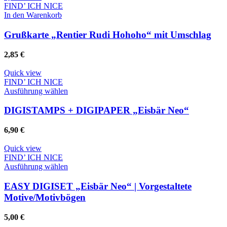
Optionen
FIND’ ICH NICE
können
In den Warenkorb
auf
der
Grußkarte „Rentier Rudi Hohoho“ mit Umschlag
Produktseite
gewählt
2,85
€
werden
Quick view
FIND’ ICH NICE
Dieses
Ausführung wählen
Produkt
weist
DIGISTAMPS + DIGIPAPER „Eisbär Neo“
mehrere
Varianten
6,90
€
auf.
Die
Quick view
Optionen
FIND’ ICH NICE
können
Dieses
Ausführung wählen
auf
Produkt
der
weist
EASY DIGISET „Eisbär Neo“ | Vorgestaltete
Produktseite
mehrere
Motive/Motivbögen
gewählt
Varianten
werden
auf.
5,00
€
Die