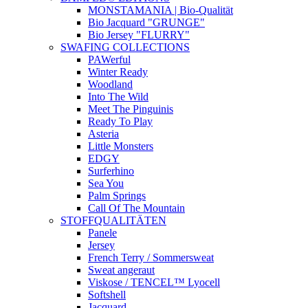
MONSTAMANIA | Bio-Qualität
Bio Jacquard "GRUNGE"
Bio Jersey "FLURRY"
SWAFING COLLECTIONS
PAWerful
Winter Ready
Woodland
Into The Wild
Meet The Pinguinis
Ready To Play
Asteria
Little Monsters
EDGY
Surferhino
Sea You
Palm Springs
Call Of The Mountain
STOFFQUALITÄTEN
Panele
Jersey
French Terry / Sommersweat
Sweat angeraut
Viskose / TENCEL™ Lyocell
Softshell
Jacquard