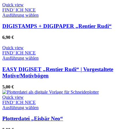
Optionen
Quick view
können
FIND’ ICH NICE
auf
Dieses
Ausführung wählen
der
Produkt
Produktseite
weist
DIGISTAMPS + DIGIPAPER „Rentier Rudi“
gewählt
mehrere
werden
Varianten
6,90
€
auf.
Die
Quick view
Optionen
FIND’ ICH NICE
können
Dieses
Ausführung wählen
auf
Produkt
der
weist
EASY DIGISET „Rentier Rudi“ | Vorgestaltete
Produktseite
mehrere
Motive/Motivbögen
gewählt
Varianten
werden
auf.
5,00
€
Die
Optionen
Quick view
können
FIND’ ICH NICE
auf
Dieses
Ausführung wählen
der
Produkt
Produktseite
weist
Plotterdatei „Eisbär Neo“
gewählt
mehrere
werden
Varianten