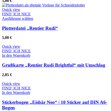
5,00
€
auf.
Die
Quick view
Optionen
FIND’ ICH NICE
können
Dieses
Ausführung wählen
auf
Produkt
der
weist
Plotterdatei „Rentier Rudi“
Produktseite
mehrere
gewählt
Varianten
5,00
€
werden
auf.
Die
Quick view
Optionen
FIND’ ICH NICE
können
In den Warenkorb
auf
der
Grußkarte „Rentier Rudi Brightful“ mit Umschlag
Produktseite
gewählt
2,85
€
werden
Quick view
FIND’ ICH NICE
In den Warenkorb
Stickerbogen „Eisbär Neo“ | 10 Sticker auf DIN A6-
Bogen