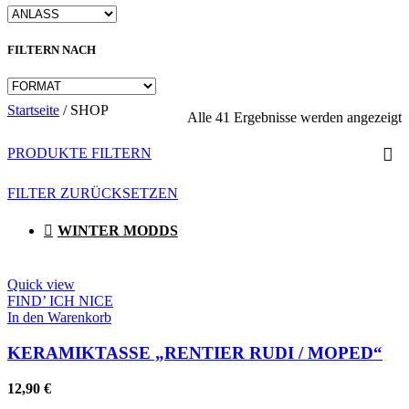
FILTERN NACH
Startseite
/
SHOP
N
Alle 41 Ergebnisse werden angezeigt
A
s
PRODUKTE FILTERN
FILTER ZURÜCKSETZEN
WINTER MODDS
Quick view
FIND’ ICH NICE
In den Warenkorb
KERAMIKTASSE „RENTIER RUDI / MOPED“
12,90
€