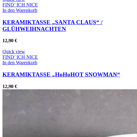
FIND’ ICH NICE
In den Warenkorb
KERAMIKTASSE „SANTA CLAUS“ /
GLÜHWEIHNACHTEN
12,90
€
Quick view
FIND’ ICH NICE
In den Warenkorb
KERAMIKTASSE „HoHoHOT SNOWMAN“
12,90
€