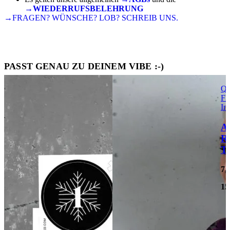
→WIEDERRUFSBELEHRUNG
→FRAGEN? WÜNSCHE? LOB? SCHREIB UNS.
PASST GENAU ZU DEINEM VIBE :-)
Qu
FI
In
A
R
Te
7,
15