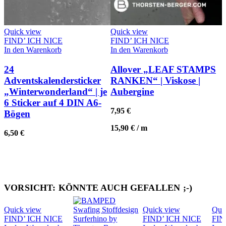
Quick view
Quick view
FIND’ ICH NICE
FIND’ ICH NICE
In den Warenkorb
In den Warenkorb
24
Allover „LEAF STAMPS
Adventskalendersticker
RANKEN“ | Viskose |
„Winterwonderland“ | je
Aubergine
6 Sticker auf 4 DIN A6-
7,95
€
Bögen
15,90
€
/
m
6,50
€
VORSICHT: KÖNNTE AUCH GEFALLEN ;-)
Quick view
Quick view
Qui
FIND’ ICH NICE
FIND’ ICH NICE
FIN