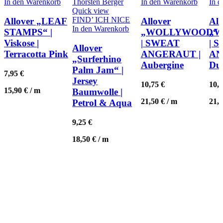
In den Warenkorb
In den Warenkorb
In 
Quick view
FIND’ ICH NICE
Allover „LEAF
Allover
All
In den Warenkorb
STAMPS“ |
„WOLLYWOOD“
„
Viskose |
| SWEAT
| 
Allover
Terracotta Pink
ANGERAUT |
AN
„Surferhino
Aubergine
Dus
Palm Jam“ |
7,95
€
Jersey
10,75
€
10,
15,90
€
/
m
Baumwolle |
21,50
€
/
m
21,
Petrol & Aqua
9,25
€
18,50
€
/
m