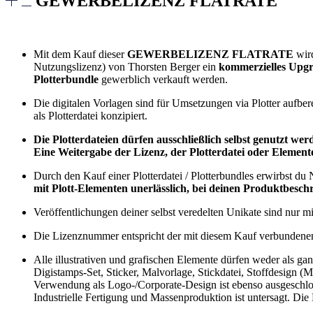
GEWERBELIZENZ FLATRATE
Mit dem Kauf dieser
GEWERBELIZENZ FLATRATE
wird
Nutzungslizenz) von Thorsten Berger ein
kommerzielles Upg
Plotterbundle
gewerblich verkauft werden.
Die digitalen Vorlagen sind für Umsetzungen via Plotter aufbere
als Plotterdatei konzipiert.
Die Plotterdateien dürfen ausschließlich selbst genutzt we
Eine Weitergabe der Lizenz, der Plotterdatei oder Elemente d
Durch den Kauf einer Plotterdatei / Plotterbundles erwirbst du
mit Plott-Elementen unerlässlich, bei deinen Produktbe
Veröffentlichungen deiner selbst veredelten Unikate sind nur m
Die Lizenznummer entspricht der mit diesem Kauf verbundenen B
Alle illustrativen und grafischen Elemente dürfen weder als gan
Digistamps-Set, Sticker, Malvorlage, Stickdatei, Stoffdesign (M
Verwendung als Logo-/Corporate-Design ist ebenso ausgeschlo
Industrielle Fertigung und Massenproduktion ist untersagt. Die