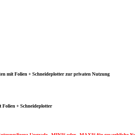
n mit Folien + Schneideplotter zur privaten Nutzung
Folien + Schneideplotter
ngslizenz-Upgrade
„MINI“ oder „MAXI“ für gewerbliche N