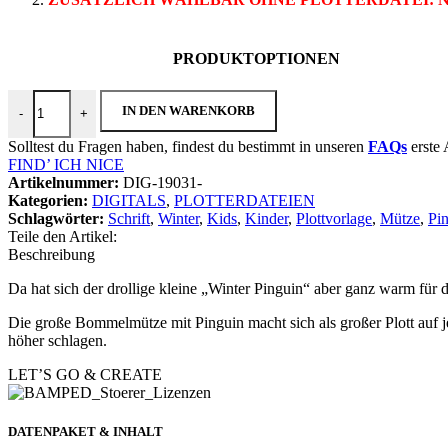
PRODUKTOPTIONEN
Plotterdatei "Winter Pinguin" Menge
IN DEN WARENKORB
-
+
Solltest du Fragen haben, findest du bestimmt in unseren
FAQs
erste 
FIND’ ICH NICE
Instagram
Artikelnummer:
DIG-19031-
Kategorien:
DIGITALS
,
PLOTTERDATEIEN
Schlagwörter:
Schrift
,
Winter
,
Kids
,
Kinder
,
Plottvorlage
,
Mütze
,
Pi
Teile den Artikel:
Beschreibung
Da hat sich der drollige kleine „Winter Pinguin“ aber ganz warm für 
Die große Bommelmütze mit Pinguin macht sich als großer Plott auf je
höher schlagen.
LET’S GO & CREATE
DATENPAKET & INHALT