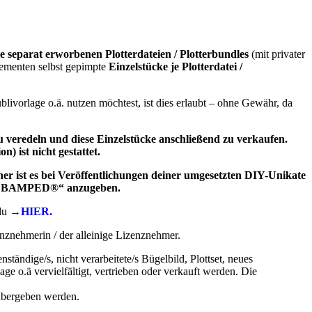
le separat erworbenen Plotterdateien / Plotterbundles
(mit privater
Elementen selbst gepimpte
Einzelstücke je Plotterdatei /
blivorlage o.ä. nutzen möchtest, ist dies erlaubt – ohne Gewähr, da
zu veredeln und diese Einzelstücke anschließend zu verkaufen.
) ist nicht gestattet.
er ist es bei Veröffentlichungen deiner umgesetzten DIY-Unikate
er | BAMPED®“ anzugeben.
 du
→HIER.
nznehmerin / der alleinige Lizenznehmer.
tändige/s, nicht verarbeitete/s Bügelbild, Plottset, neues
ge o.ä vervielfältigt, vertrieben oder verkauft werden. Die
 übergeben werden.