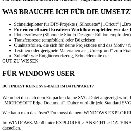
WAS BRAUCHE ICH FÜR DIE UMSET
Schneideplotter für DIY-Projekte („Silhouette“ | „Cricut“ | „Brot
Für einen effizient kreativen Workflow empfehlen wir da
Plottersoftware (Silhouette Studio Designer Edition empfohlen
Transferpresse (empfohlen) oder Bügeleisen
Qualitätsfolien, die sich für deine Projektidee und das Motiv / 
Textilien oder geeignete Materialien als „Untergrund“ zum Fixi
Zubehör wie Entgitterwerkzeug, Schneidematte etc.
GUT ZU WISSEN
FÜR WINDOWS USER
DU FINDEST KEINE SVG-DATEI IM DATENPAKET?
Wenn bei dir nach dem Entpacken keine SVG-Datei angezeigt wird
„MICROSOFT Edge Document“. Daher wird dir jede Standard SVG-D
Wie kann man das lösen? Du musst deinem WINDOWS EXPLORER die S
Im WINDOWS-Menü unter EXPLORER > ANSICHT > DATEINAMEN
darstellen.