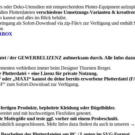
es oder Deko-Utensilien mit entsprechendem Plotter-Equipment aufzup
allen Plotterdateien
verschiedene Umsetzungs-Varianten & kreative
en kannst und alles im Blick behälst.
seingang als Sofort-Download via zip-File/s zur Verfügung und enthält
on
RBOX
atei / der GEWERBELIZENZ aufmerksam durch. Alle Infos dazu 
lementen verbleiben immer beim Designer Thorsten Berger.
lotterdatei + eine Lizenz für private Nutzung.
 oder „MAXI“
kannst du deine bereits erworbene Plotterdatei 
PDF“ zum Sofort-Download zur Verfügung.
e fertigen Produkte, beplottete Kleidung oder Bügelbilder.
bereitet und mit hochwertigen Flexfolien getestet.
e Motivgöße und teste ggf. vorher mit einem Probeschnitt.
sätzlich ausgeschlossen. Mehr Infos dazu findest du auch in unseren →
s Bearbeiten der Plotterdateien am PC / Laptop im SVG-Format