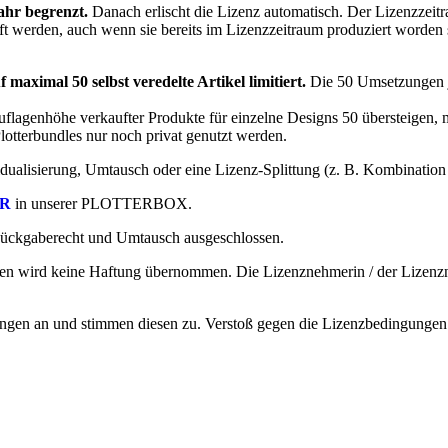
hr begrenzt.
Danach erlischt die Lizenz automatisch. Der Lizenzzei
ft werden, auch wenn sie bereits im Lizenzzeitraum produziert worden 
f maximal 50 selbst veredelte Artikel limitiert.
Die 50 Umsetzungen je
 Auflagenhöhe verkaufter Produkte für einzelne Designs 50 übersteig
Plotterbundles nur noch privat genutzt werden.
sierung, Umtausch oder eine Lizenz-Splittung (z. B. Kombination mit
R
in unserer PLOTTERBOX.
Rückgaberecht und Umtausch ausgeschlossen.
sten wird keine Haftung übernommen. Die Lizenznehmerin / der Lizenz
en an und stimmen diesen zu. Verstoß gegen die Lizenzbedingungen wir