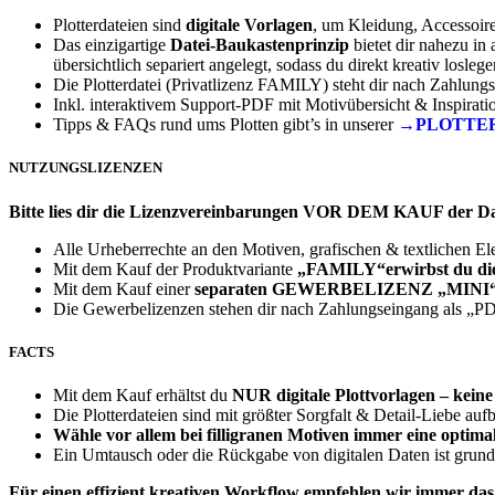
Plotterdateien sind
digitale Vorlagen
, um Kleidung, Accessoir
Das einzigartige
Datei-Baukastenprinzip
bietet dir nahezu in 
übersichtlich separiert angelegt, sodass du direkt kreativ losleg
Die Plotterdatei (Privatlizenz FAMILY) steht dir nach Zahlung
Inkl. interaktivem Support-PDF mit Motivübersicht & Inspirati
Tipps & FAQs rund ums Plotten gibt’s in unserer
→PLOTTE
NUTZUNGSLIZENZEN
Bitte lies dir die Lizenzvereinbarungen VOR DEM KAUF der D
Alle Urheberrechte an den Motiven, grafischen & textlichen E
Mit dem Kauf der Produktvariante
„FAMILY“erwirbst du die P
Mit dem Kauf einer
separaten
GEWERBELIZENZ
„MINI“
Die Gewerbelizenzen stehen dir nach Zahlungseingang als „
FACTS
Mit dem Kauf erhältst du
NUR
digitale Plottvorlagen – kein
Die Plotterdateien sind mit größter Sorgfalt & Detail-Liebe auf
Wähle vor allem bei filligranen Motiven immer eine optimal
Ein Umtausch oder die Rückgabe von digitalen Daten ist grund
Für einen effizient kreativen Workflow empfehlen wir immer da