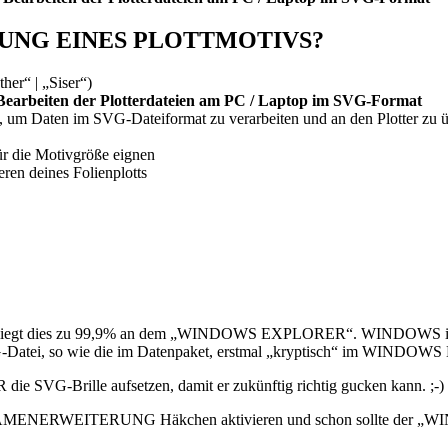
ZUNG EINES PLOTTMOTIVS?
her“ | „Siser“)
s Bearbeiten der Plotterdateien am PC / Laptop im SVG-Format
), um Daten im SVG-Dateiformat zu verarbeiten und an den Plotter zu ü
für die Motivgröße eignen
eren deines Folienplotts
, liegt dies zu 99,9% an dem „WINDOWS EXPLORER“. WINDOWS interpre
atei, so wie die im Datenpaket, erstmal „kryptisch“ im WINDOWS B
VG-Brille aufsetzen, damit er zukünftig richtig gucken kann. ;-)
ERWEITERUNG Häkchen aktivieren und schon sollte der „WI