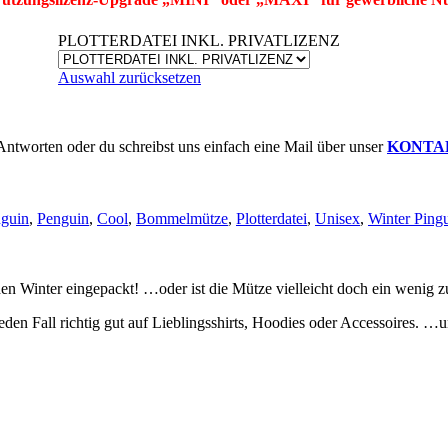
PLOTTERDATEI INKL. PRIVATLIZENZ
Auswahl zurücksetzen
Antworten oder du schreibst uns einfach eine Mail über unser
KONTA
nguin
,
Penguin
,
Cool
,
Bommelmütze
,
Plotterdatei
,
Unisex
,
Winter Ping
den Winter eingepackt! …oder ist die Mütze vielleicht doch ein wenig z
den Fall richtig gut auf Lieblingsshirts, Hoodies oder Accessoires. …u