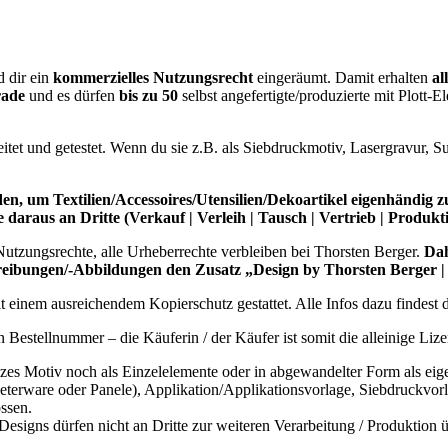
 dir ein
kommerzielles Nutzungsrecht
eingeräumt. Damit erhalten
al
rade
und es dürfen
bis zu 50
selbst angefertigte/produzierte mit Plott-
itet und getestet. Wenn du sie z.B. als Siebdruckmotiv, Lasergravur, Su
rden, um Textilien/Accessoires/Utensilien/Dekoartikel eigenhändig 
araus an Dritte (Verkauf | Verleih | Tausch | Vertrieb | Produktion
 Nutzungsrechte, alle Urheberrechte verbleiben bei Thorsten Berger.
Dah
schreibungen/-Abbildungen den Zusatz „Design by Thorsten Berg
it einem ausreichendem Kopierschutz gestattet. Alle Infos dazu findest
estellnummer – die Käuferin / der Käufer ist somit die alleinige Lize
zes Motiv noch als Einzelelemente oder in abgewandelter Form als eigens
eterware oder Panele), Applikation/Applikationsvorlage, Siebdruckvorla
ssen.
 Designs dürfen nicht an Dritte zur weiteren Verarbeitung / Produktion