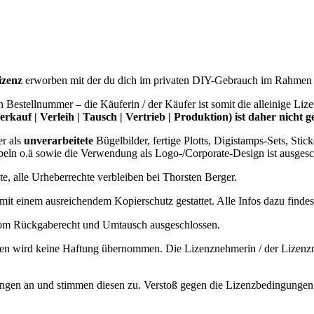
izenz
erworben mit der du dich im privaten DIY-Gebrauch im Rahmen 
estellnummer – die Käuferin / der Käufer ist somit die alleinige Liz
rkauf | Verleih | Tausch | Vertrieb | Produktion) ist daher nicht ge
er als
unverarbeitete
Bügelbilder, fertige Plotts, Digistamps-Sets, Stic
eln o.ä sowie die Verwendung als Logo-/Corporate-Design ist ausgesc
, alle Urheberrechte verbleiben bei Thorsten Berger.
 mit einem ausreichendem Kopierschutz gestattet. Alle Infos dazu finde
vom Rückgaberecht und Umtausch ausgeschlossen.
sten wird keine Haftung übernommen. Die Lizenznehmerin / der Lizenz
en an und stimmen diesen zu. Verstoß gegen die Lizenzbedingungen wir