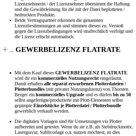
Lizenznehmerin / der Lizenznehmer übernimmt die Haftung
und die Gewährleistung für die mit der Datei beplotteten /
bedruckten Produkte.
Beide Vertragspartner erkennen die genannten
Lizenzbestimmungen an und stimmen diesen zu. Verstoß
gegen die Lizenzbedingungen wird strafrechtlich verfolgt und
die Lizenz erlischt automatisch.
GEWERBELIZENZ FLATRATE
Mit dem Kauf dieser
GEWERBELIZENZ FLATRATE
wird dir ein
kommerzielles Nutzungsrecht
eingeräumt.
Damit erhalten
alle separat erworbenen Plotterdateien /
Plotterbundles
(mit privater Nutzungslizenz) von Thorsten
Berger ein
kommerzielles Upgrade
und es dürfen
bis zu 50
selbst angefertigte/produzierte mit Plott-Elementen selbst
gepimpte
Einzelstücke je Plotterdatei / Plotterbundle
gewerblich verkauft werden.
Die digitalen Vorlagen sind für Umsetzungen via Plotter
aufbereitet und getestet. Wenn du sie z.B. als Siebdruckmotiv,
Lasergravur, Sublivorlage o.ä. nutzen möchtest, ist dies