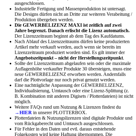
ausgeschlossen.
Industrielle Fertigung und Massenproduktion ist untersagt.
Die Designs dürfen nicht an Dritte zur weiteren Verabeitung /
Produktion übergeben werden.
Die GEWERBELIZENZ MAXI ist zeitlich auf zwei
Jahre begrenzt. Danach erlischt die Lizenz automatisch.
Der Lizenzzeitraum beginnt ab dem Tag des Kaufdatums.
Nach Ablauf des Lizenzzeitraums dürfen keine produzierten
Artikel mehr verkauft werden, auch wenn sie bereits im
Lizenzzeitraum produziert worden sind. Es gilt immer der
Angebotszeitpunkt – nicht der Herstellungszeitpunkt
.
Sollte der Lizenzzeitraum abgelaufen sein oder die maximale
Auflagenhöhe verkaufter Produkte 30 übersteigen, muss eine
neue GEWERBELIZENZ erworben werden. Andernfalls
darf die Plottvorlage nur noch privat genutzt werden.
Eine nachträgliche Anpassung der GEWERBELIZENZ,
Individualisierung, Umtausch oder eine Lizenz-Splittung (z.
B. Kombination mit anderen Digisets / Plotterdateien) ist nicht
möglich.
Weitere FAQs rund um Nutzung & Lizenzen findest du
→HIER
in unserer PLOTTERBOX.
Plotterdateien & Nutzungslizenzen sind digitale Produkte und
vom Rückgaberecht und Umtausch ausgeschlossen.
Für Fehler in den Daten und evtl. daraus entstehende
Folgekosten wird keine Haftung übernommen. Die