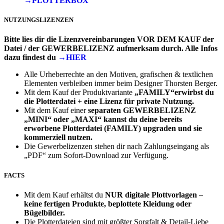
→PLOTTERBOX
NUTZUNGSLIZENZEN
Bitte lies dir die Lizenzvereinbarungen VOR DEM KAUF der
Datei / der GEWERBELIZENZ aufmerksam durch. Alle Infos
dazu findest du
→HIER
Alle Urheberrechte an den Motiven, grafischen & textlichen
Elementen verbleiben immer beim Designer Thorsten Berger.
Mit dem Kauf der Produktvariante
„FAMILY“erwirbst du
die Plotterdatei + eine Lizenz für private Nutzung.
Mit dem Kauf einer
separaten
GEWERBELIZENZ
„MINI“ oder „MAXI“
kannst du deine bereits
erworbene Plotterdatei (FAMILY) upgraden und sie
kommerziell nutzen.
Die Gewerbelizenzen stehen dir nach Zahlungseingang als
„PDF“ zum Sofort-Download zur Verfügung.
FACTS
Mit dem Kauf erhältst du
NUR
digitale Plottvorlagen –
keine fertigen Produkte, beplottete Kleidung oder
Bügelbilder.
Die Plotterdateien sind mit größter Sorgfalt & Detail-Liebe