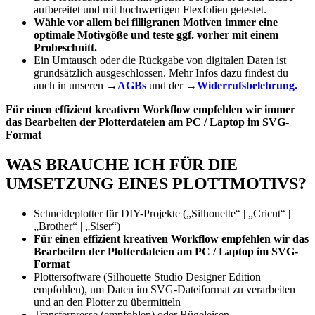
aufbereitet und mit hochwertigen Flexfolien getestet.
Wähle vor allem bei filligranen Motiven immer eine
optimale Motivgöße und teste ggf. vorher mit einem
Probeschnitt.
Ein Umtausch oder die Rückgabe von digitalen Daten ist
grundsätzlich ausgeschlossen. Mehr Infos dazu findest du
auch in unseren →
AGBs
und der
→Widerrufsbelehrung.
Für einen effizient kreativen Workflow empfehlen wir immer
das Bearbeiten der Plotterdateien am PC / Laptop im SVG-
Format
WAS BRAUCHE ICH FÜR DIE
UMSETZUNG EINES PLOTTMOTIVS?
Schneideplotter für DIY-Projekte („Silhouette“ | „Cricut“ |
„Brother“ | „Siser“)
Für einen effizient kreativen Workflow empfehlen wir das
Bearbeiten der Plotterdateien am PC / Laptop im SVG-
Format
Plottersoftware (Silhouette Studio Designer Edition
empfohlen), um Daten im SVG-Dateiformat zu verarbeiten
und an den Plotter zu übermitteln
Transferpresse (empfohlen) oder Bügeleisen