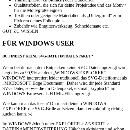
Qualitätsfolien, die sich für deine Projektidee und das Motiv /
für die Motivgröße eignen
Textilien oder geeignete Materialien als „Untergrund“ zum
Fixieren deines Folienplotts
Zubehör wie Entgitterwerkzeug, Schneidematte etc.
GUT ZU WISSEN
FÜR WINDOWS USER
DU FINDEST KEINE SVG-DATEI IM DATENPAKET?
Wenn bei dir nach dem Entpacken keine SVG-Datei angezeigt wird,
liegt dies zu 99,9% an dem „WINDOWS EXPLORER“.
WINDOWS interpretiert leider traditionell das SVG-Dateiformat als
„MICROSOFT Edge Document“. Daher wird dir jede Standard
SVG-Datei, so wie die im Datenpaket, erstmal „kryptisch“ im
WINDOWS Browser als HTML-File angezeigt.
Wie kann man das lösen? Du musst deinem WINDOWS
EXPLORER die SVG-Brille aufsetzen, damit er zukünftig richtig
gucken kann. ;-)
Im WINDOWS-Menü unter EXPLORER > ANSICHT >
DATEINAMENERWEITERUNG Häkchen aktivieren und schon