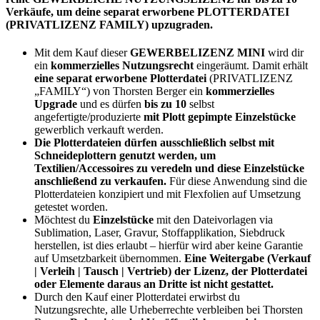
Verkäufe, um deine separat erworbene PLOTTERDATEI
(PRIVATLIZENZ FAMILY) upzugraden.
Mit dem Kauf dieser
GEWERBELIZENZ MINI
wird dir
ein
kommerzielles Nutzungsrecht
eingeräumt. Damit erhält
eine separat erworbene Plotterdatei
(PRIVATLIZENZ
„FAMILY“) von Thorsten Berger ein
kommerzielles
Upgrade
und es dürfen
bis zu 10
selbst
angefertigte/produzierte
mit Plott gepimpte Einzelstücke
gewerblich verkauft werden.
Die Plotterdateien dürfen ausschließlich selbst mit
Schneideplottern genutzt werden, um
Textilien/Accessoires zu veredeln und diese Einzelstücke
anschließend zu verkaufen.
Für diese Anwendung sind die
Plotterdateien konzipiert und mit Flexfolien auf Umsetzung
getestet worden.
Möchtest du
Einzelstücke
mit den Dateivorlagen via
Sublimation, Laser, Gravur, Stoffapplikation, Siebdruck
herstellen, ist dies erlaubt – hierfür wird aber keine Garantie
auf Umsetzbarkeit übernommen.
Eine Weitergabe (Verkauf
| Verleih | Tausch | Vertrieb) der Lizenz, der Plotterdatei
oder Elemente daraus an Dritte ist nicht gestattet.
Durch den Kauf einer Plotterdatei erwirbst du
Nutzungsrechte, alle Urheberrechte verbleiben bei Thorsten