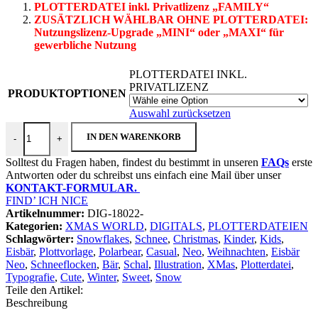
PLOTTERDATEI inkl. Privatlizenz „FAMILY“
ZUSÄTZLICH WÄHLBAR OHNE PLOTTERDATEI:
Nutzungslizenz-Upgrade
„MINI“ oder „MAXI“ für
gewerbliche Nutzung
PLOTTERDATEI INKL.
PRIVATLIZENZ
PRODUKTOPTIONEN
Auswahl zurücksetzen
Plotterdatei "Eisbär Neo" Menge
IN DEN WARENKORB
-
+
Solltest du Fragen haben, findest du bestimmt in unseren
FAQs
erste
Antworten oder du schreibst uns einfach eine Mail über unser
KONTAKT-FORMULAR.
FIND’ ICH NICE
Artikelnummer:
DIG-18022-
Kategorien:
XMAS WORLD
,
DIGITALS
,
PLOTTERDATEIEN
Schlagwörter:
Snowflakes
,
Schnee
,
Christmas
,
Kinder
,
Kids
,
Eisbär
,
Plottvorlage
,
Polarbear
,
Casual
,
Neo
,
Weihnachten
,
Eisbär
Neo
,
Schneeflocken
,
Bär
,
Schal
,
Illustration
,
XMas
,
Plotterdatei
,
Typografie
,
Cute
,
Winter
,
Sweet
,
Snow
Teile den Artikel:
Beschreibung