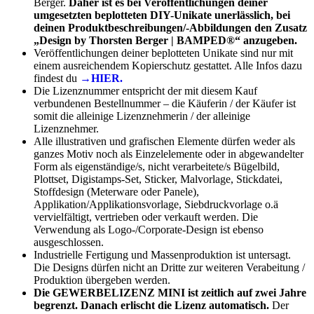
Berger.
Daher ist es bei Veröffentlichungen deiner
umgesetzten beplotteten DIY-Unikate unerlässlich, bei
deinen Produktbeschreibungen/-Abbildungen den Zusatz
„Design by Thorsten Berger | BAMPED®“ anzugeben.
Veröffentlichungen deiner beplotteten Unikate sind nur mit
einem ausreichendem Kopierschutz gestattet. Alle Infos dazu
findest du
→HIER.
Die Lizenznummer entspricht der mit diesem Kauf
verbundenen Bestellnummer – die Käuferin / der Käufer ist
somit die alleinige Lizenznehmerin / der alleinige
Lizenznehmer.
Alle illustrativen und grafischen Elemente dürfen weder als
ganzes Motiv noch als Einzelelemente oder in abgewandelter
Form als eigenständige/s, nicht verarbeitete/s Bügelbild,
Plottset, Digistamps-Set, Sticker, Malvorlage, Stickdatei,
Stoffdesign (Meterware oder Panele),
Applikation/Applikationsvorlage, Siebdruckvorlage o.ä
vervielfältigt, vertrieben oder verkauft werden. Die
Verwendung als Logo-/Corporate-Design ist ebenso
ausgeschlossen.
Industrielle Fertigung und Massenproduktion ist untersagt.
Die Designs dürfen nicht an Dritte zur weiteren Verabeitung /
Produktion übergeben werden.
Die GEWERBELIZENZ MINI ist zeitlich auf zwei Jahre
begrenzt. Danach erlischt die Lizenz automatisch.
Der