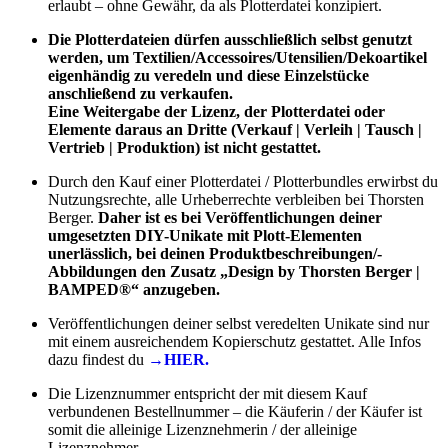
erlaubt – ohne Gewähr, da als Plotterdatei konzipiert.
Die Plotterdateien dürfen ausschließlich selbst genutzt
werden, um Textilien/Accessoires/Utensilien/Dekoartikel
eigenhändig zu veredeln und diese Einzelstücke
anschließend zu verkaufen.
Eine Weitergabe der Lizenz, der Plotterdatei oder
Elemente daraus an Dritte (Verkauf | Verleih | Tausch |
Vertrieb | Produktion) ist nicht gestattet.
Durch den Kauf einer Plotterdatei / Plotterbundles erwirbst du
Nutzungsrechte, alle Urheberrechte verbleiben bei Thorsten
Berger.
Daher ist es bei Veröffentlichungen deiner
umgesetzten DIY-Unikate mit Plott-Elementen
unerlässlich, bei deinen Produktbeschreibungen/-
Abbildungen den Zusatz „Design by Thorsten Berger |
BAMPED®“ anzugeben.
Veröffentlichungen deiner selbst veredelten Unikate sind nur
mit einem ausreichendem Kopierschutz gestattet. Alle Infos
dazu findest du
→HIER.
Die Lizenznummer entspricht der mit diesem Kauf
verbundenen Bestellnummer – die Käuferin / der Käufer ist
somit die alleinige Lizenznehmerin / der alleinige
Lizenznehmer.