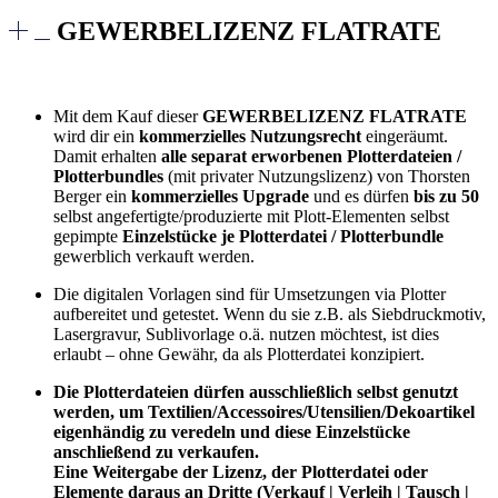
GEWERBELIZENZ FLATRATE
Mit dem Kauf dieser
GEWERBELIZENZ FLATRATE
wird dir ein
kommerzielles Nutzungsrecht
eingeräumt.
Damit erhalten
alle separat erworbenen Plotterdateien /
Plotterbundles
(mit privater Nutzungslizenz) von Thorsten
Berger ein
kommerzielles Upgrade
und es dürfen
bis zu 50
selbst angefertigte/produzierte mit Plott-Elementen selbst
gepimpte
Einzelstücke je Plotterdatei / Plotterbundle
gewerblich verkauft werden.
Die digitalen Vorlagen sind für Umsetzungen via Plotter
aufbereitet und getestet. Wenn du sie z.B. als Siebdruckmotiv,
Lasergravur, Sublivorlage o.ä. nutzen möchtest, ist dies
erlaubt – ohne Gewähr, da als Plotterdatei konzipiert.
Die Plotterdateien dürfen ausschließlich selbst genutzt
werden, um Textilien/Accessoires/Utensilien/Dekoartikel
eigenhändig zu veredeln und diese Einzelstücke
anschließend zu verkaufen.
Eine Weitergabe der Lizenz, der Plotterdatei oder
Elemente daraus an Dritte (Verkauf | Verleih | Tausch |