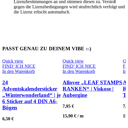
Lizenzbestimmungen an und stimmen diesen zu. Verstoß
gegen die Lizenzbedingungen wird strafrechtlich verfolgt und
die Lizenz erlischt automatisch.
PASST GENAU ZU DEINEM VIBE :-)
Quick view
Quick view
Qu
FIND’ ICH NICE
FIND’ ICH NICE
FI
In den Warenkorb
In den Warenkorb
In
24
Allover „LEAF STAMPS
A
Adventskalendersticker
RANKEN“ | Viskose |
R
„Winterwonderland“ | je
Aubergine
Te
6 Sticker auf 4 DIN A6-
7,95
€
7,
Bögen
15,90
€
/
m
15
6,50
€