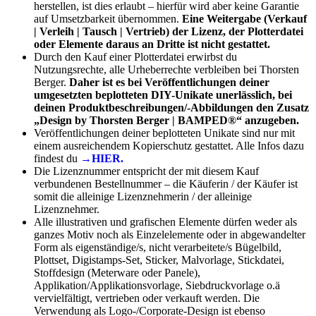
herstellen, ist dies erlaubt – hierfür wird aber keine Garantie
auf Umsetzbarkeit übernommen.
Eine Weitergabe (Verkauf
| Verleih | Tausch | Vertrieb) der Lizenz, der Plotterdatei
oder Elemente daraus an Dritte ist nicht gestattet.
Durch den Kauf einer Plotterdatei erwirbst du
Nutzungsrechte, alle Urheberrechte verbleiben bei Thorsten
Berger.
Daher ist es bei Veröffentlichungen deiner
umgesetzten beplotteten DIY-Unikate unerlässlich, bei
deinen Produktbeschreibungen/-Abbildungen den Zusatz
„Design by Thorsten Berger | BAMPED®“ anzugeben.
Veröffentlichungen deiner beplotteten Unikate sind nur mit
einem ausreichendem Kopierschutz gestattet. Alle Infos dazu
findest du
→HIER.
Die Lizenznummer entspricht der mit diesem Kauf
verbundenen Bestellnummer – die Käuferin / der Käufer ist
somit die alleinige Lizenznehmerin / der alleinige
Lizenznehmer.
Alle illustrativen und grafischen Elemente dürfen weder als
ganzes Motiv noch als Einzelelemente oder in abgewandelter
Form als eigenständige/s, nicht verarbeitete/s Bügelbild,
Plottset, Digistamps-Set, Sticker, Malvorlage, Stickdatei,
Stoffdesign (Meterware oder Panele),
Applikation/Applikationsvorlage, Siebdruckvorlage o.ä
vervielfältigt, vertrieben oder verkauft werden. Die
Verwendung als Logo-/Corporate-Design ist ebenso