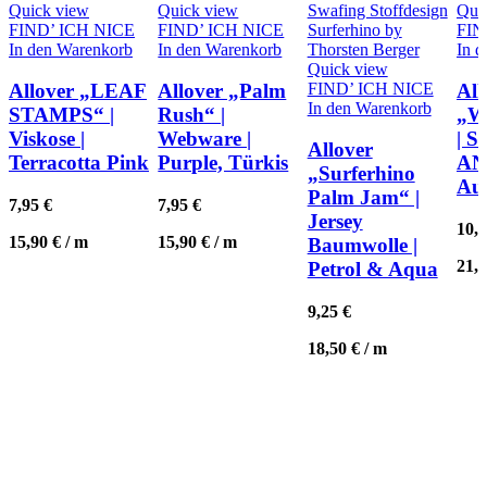
Quick view
Quick view
Qui
FIND’ ICH NICE
FIND’ ICH NICE
FIN
In den Warenkorb
In den Warenkorb
In 
Quick view
FIND’ ICH NICE
Allover „LEAF
Allover „Palm
All
In den Warenkorb
STAMPS“ |
Rush“ |
„
Viskose |
Webware |
| 
Allover
Terracotta Pink
Purple, Türkis
AN
„Surferhino
Au
Palm Jam“ |
7,95
€
7,95
€
Jersey
10,
15,90
€
/
m
15,90
€
/
m
Baumwolle |
21,
Petrol & Aqua
9,25
€
18,50
€
/
m