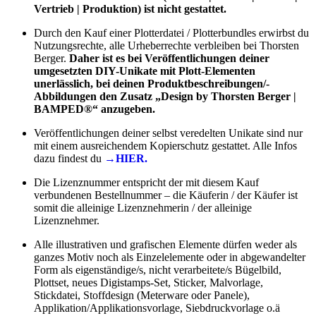
Vertrieb | Produktion) ist nicht gestattet.
Durch den Kauf einer Plotterdatei / Plotterbundles erwirbst du
Nutzungsrechte, alle Urheberrechte verbleiben bei Thorsten
Berger.
Daher ist es bei Veröffentlichungen deiner
umgesetzten DIY-Unikate mit Plott-Elementen
unerlässlich, bei deinen Produktbeschreibungen/-
Abbildungen den Zusatz „Design by Thorsten Berger |
BAMPED®“ anzugeben.
Veröffentlichungen deiner selbst veredelten Unikate sind nur
mit einem ausreichendem Kopierschutz gestattet. Alle Infos
dazu findest du
→HIER.
Die Lizenznummer entspricht der mit diesem Kauf
verbundenen Bestellnummer – die Käuferin / der Käufer ist
somit die alleinige Lizenznehmerin / der alleinige
Lizenznehmer.
Alle illustrativen und grafischen Elemente dürfen weder als
ganzes Motiv noch als Einzelelemente oder in abgewandelter
Form als eigenständige/s, nicht verarbeitete/s Bügelbild,
Plottset, neues Digistamps-Set, Sticker, Malvorlage,
Stickdatei, Stoffdesign (Meterware oder Panele),
Applikation/Applikationsvorlage, Siebdruckvorlage o.ä