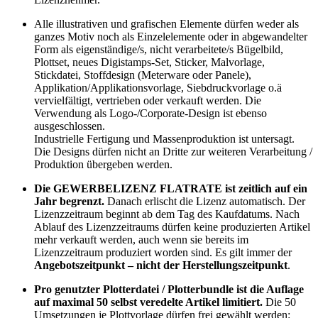
Alle illustrativen und grafischen Elemente dürfen weder als
ganzes Motiv noch als Einzelelemente oder in abgewandelter
Form als eigenständige/s, nicht verarbeitete/s Bügelbild,
Plottset, neues Digistamps-Set, Sticker, Malvorlage,
Stickdatei, Stoffdesign (Meterware oder Panele),
Applikation/Applikationsvorlage, Siebdruckvorlage o.ä
vervielfältigt, vertrieben oder verkauft werden. Die
Verwendung als Logo-/Corporate-Design ist ebenso
ausgeschlossen.
Industrielle Fertigung und Massenproduktion ist untersagt.
Die Designs dürfen nicht an Dritte zur weiteren Verarbeitung /
Produktion übergeben werden.
Die GEWERBELIZENZ FLATRATE ist zeitlich auf ein
Jahr begrenzt.
Danach erlischt die Lizenz automatisch. Der
Lizenzzeitraum beginnt ab dem Tag des Kaufdatums. Nach
Ablauf des Lizenzzeitraums dürfen keine produzierten Artikel
mehr verkauft werden, auch wenn sie bereits im
Lizenzzeitraum produziert worden sind. Es gilt immer der
Angebotszeitpunkt – nicht der Herstellungszeitpunkt
.
Pro genutzter Plotterdatei / Plotterbundle ist die Auflage
auf maximal 50 selbst veredelte Artikel limitiert.
Die 50
Umsetzungen je Plottvorlage dürfen frei gewählt werden: