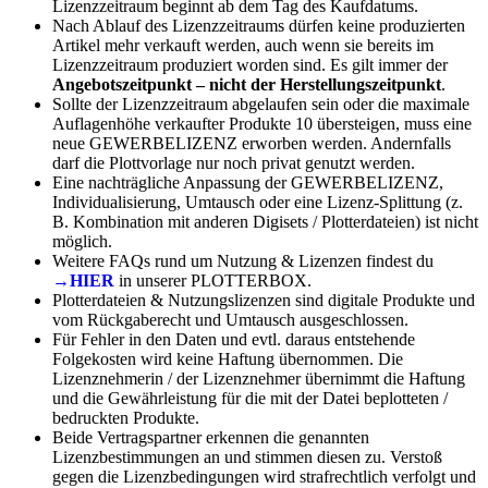
Lizenzzeitraum beginnt ab dem Tag des Kaufdatums.
Nach Ablauf des Lizenzzeitraums dürfen keine produzierten
Artikel mehr verkauft werden, auch wenn sie bereits im
Lizenzzeitraum produziert worden sind. Es gilt immer der
Angebotszeitpunkt – nicht der Herstellungszeitpunkt
.
Sollte der Lizenzzeitraum abgelaufen sein oder die maximale
Auflagenhöhe verkaufter Produkte 10 übersteigen, muss eine
neue GEWERBELIZENZ erworben werden. Andernfalls
darf die Plottvorlage nur noch privat genutzt werden.
Eine nachträgliche Anpassung der GEWERBELIZENZ,
Individualisierung, Umtausch oder eine Lizenz-Splittung (z.
B. Kombination mit anderen Digisets / Plotterdateien) ist nicht
möglich.
Weitere FAQs rund um Nutzung & Lizenzen findest du
→HIER
in unserer PLOTTERBOX.
Plotterdateien & Nutzungslizenzen sind digitale Produkte und
vom Rückgaberecht und Umtausch ausgeschlossen.
Für Fehler in den Daten und evtl. daraus entstehende
Folgekosten wird keine Haftung übernommen. Die
Lizenznehmerin / der Lizenznehmer übernimmt die Haftung
und die Gewährleistung für die mit der Datei beplotteten /
bedruckten Produkte.
Beide Vertragspartner erkennen die genannten
Lizenzbestimmungen an und stimmen diesen zu. Verstoß
gegen die Lizenzbedingungen wird strafrechtlich verfolgt und