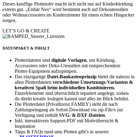
Dieses knuffige Plottmotiv macht sich nicht nur auf Kinderkleidung
extrem gut. „Eisbär Neo“ wird bestimmt auch auf Dekoutensilien
oder Wohnaccessoires im Kinderzimmer für einen echten Hingucker
sorgen.
LET’S GO & CREATE
DATENPAKET & INHALT
Plotterdateien sind
digitale Vorlagen
, um Kleidung,
Accessoires oder Deko-Utensilien mit entsprechendem
Plotter-Equipment aufzupimpen.
Das einzigartige
Datei-Baukastenprinzip
bietet dir nahezu in
allen Plotterdateien
verschiedene Umsetzungs-Varianten &
kreativen Spaß beim individuellen Kombinieren.
Einzelelemente sind übersichtlich separiert angelegt, sodass
du direkt kreativ loslegen kannst und alles im Blick behälst.
Die Plotterdatei (Privatlizenz FAMILY) steht dir nach
Zahlungseingang als Sofort-Download via zip-File/s zur
Verfügung und enthält
SVG- & DXF-Dateien
.
Inkl. interaktivem Support-PDF mit Motivübersicht &
Inspiration
Tipps & FAQs rund ums Plotten gibt’s in unserer