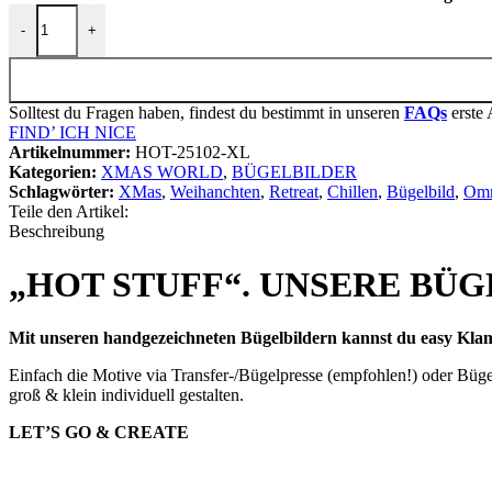
BÜGELBILD "RENTIER RUDI" / RETREAT SET Menge
-
+
Solltest du Fragen haben, findest du bestimmt in unseren
FAQs
erste 
FIND’ ICH NICE
Artikelnummer:
HOT-25102-XL
Kategorien:
XMAS WORLD
,
BÜGELBILDER
Schlagwörter:
XMas
,
Weihanchten
,
Retreat
,
Chillen
,
Bügelbild
,
Om
Whatsapp
Teile den Artikel:
Beschreibung
„HOT STUFF“. UNSERE BÜG
Mit unseren handgezeichneten Bügelbildern kannst du easy Klam
Einfach die Motive via Transfer-/Bügelpresse (empfohlen!) oder Bügel
groß & klein individuell gestalten.
LET’S GO & CREATE