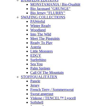
BAMPED® EDITIONS
MONSTAMANIA | Bio-Qualität
Bio Jacquard "GRUNGE"
Bio Jersey "FLURRY"
SWAFING COLLECTIONS
PAWerful
Winter Ready
Woodland
Into The Wild
Meet The Pinguinis
Ready To Play
Asteria
Little Monsters
EDGY
Surferhino
Sea You
Palm Springs
Call Of The Mountain
STOFFQUALITÄTEN
Panele
Jersey
French Terry / Sommersweat
Sweat angeraut
Viskose / TENCEL™ Lyocell
Softshell