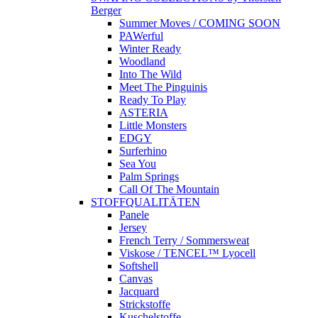
Berger
Summer Moves / COMING SOON
PAWerful
Winter Ready
Woodland
Into The Wild
Meet The Pinguinis
Ready To Play
ASTERIA
Little Monsters
EDGY
Surferhino
Sea You
Palm Springs
Call Of The Mountain
STOFFQUALITÄTEN
Panele
Jersey
French Terry / Sommersweat
Viskose / TENCEL™ Lyocell
Softshell
Canvas
Jacquard
Strickstoffe
Kuschelstoffe