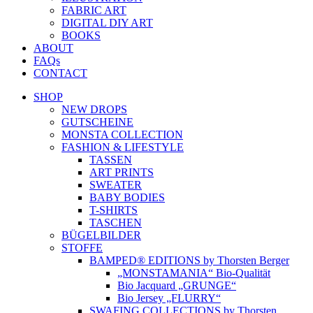
FABRIC ART
DIGITAL DIY ART
BOOKS
ABOUT
FAQs
CONTACT
SHOP
NEW DROPS
GUTSCHEINE
MONSTA COLLECTION
FASHION & LIFESTYLE
TASSEN
ART PRINTS
SWEATER
BABY BODIES
T-SHIRTS
TASCHEN
BÜGELBILDER
STOFFE
BAMPED® EDITIONS by Thorsten Berger
„MONSTAMANIA“ Bio-Qualität
Bio Jacquard „GRUNGE“
Bio Jersey „FLURRY“
SWAFING COLLECTIONS by Thorsten