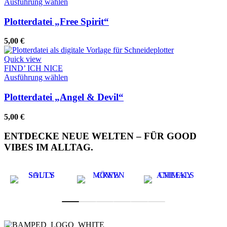
Dieses
Ausführung wählen
Produkt
weist
Plotterdatei „Free Spirit“
mehrere
Varianten
5,00
€
auf.
Die
Quick view
Optionen
FIND’ ICH NICE
können
Dieses
Ausführung wählen
auf
Produkt
der
weist
Plotterdatei „Angel & Devil“
Produktseite
mehrere
gewählt
Varianten
5,00
€
werden
auf.
Die
ENTDECKE NEUE WELTEN – FÜR GOOD
Optionen
VIBES IM ALLTAG.
können
auf
der
Produktseite
gewählt
werden