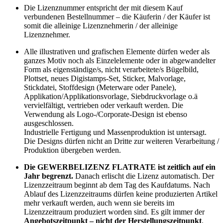
Die Lizenznummer entspricht der mit diesem Kauf
verbundenen Bestellnummer – die Käuferin / der Käufer ist
somit die alleinige Lizenznehmerin / der alleinige
Lizenznehmer.
Alle illustrativen und grafischen Elemente dürfen weder als
ganzes Motiv noch als Einzelelemente oder in abgewandelter
Form als eigenständige/s, nicht verarbeitete/s Bügelbild,
Plottset, neues Digistamps-Set, Sticker, Malvorlage,
Stickdatei, Stoffdesign (Meterware oder Panele),
Applikation/Applikationsvorlage, Siebdruckvorlage o.ä
vervielfältigt, vertrieben oder verkauft werden. Die
Verwendung als Logo-/Corporate-Design ist ebenso
ausgeschlossen.
Industrielle Fertigung und Massenproduktion ist untersagt.
Die Designs dürfen nicht an Dritte zur weiteren Verarbeitung /
Produktion übergeben werden.
Die GEWERBELIZENZ FLATRATE ist zeitlich auf ein
Jahr begrenzt.
Danach erlischt die Lizenz automatisch. Der
Lizenzzeitraum beginnt ab dem Tag des Kaufdatums. Nach
Ablauf des Lizenzzeitraums dürfen keine produzierten Artikel
mehr verkauft werden, auch wenn sie bereits im
Lizenzzeitraum produziert worden sind. Es gilt immer der
Angebotszeitpunkt – nicht der Herstellungszeitpunkt
.