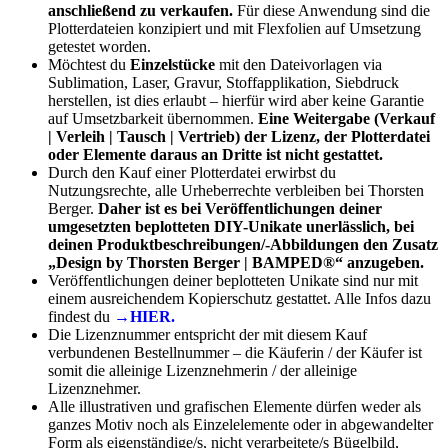
anschließend zu verkaufen.
Für diese Anwendung sind die
Plotterdateien konzipiert und mit Flexfolien auf Umsetzung
getestet worden.
Möchtest du
Einzelstücke
mit den Dateivorlagen via
Sublimation, Laser, Gravur, Stoffapplikation, Siebdruck
herstellen, ist dies erlaubt – hierfür wird aber keine Garantie
auf Umsetzbarkeit übernommen.
Eine Weitergabe (Verkauf
| Verleih | Tausch | Vertrieb) der Lizenz, der Plotterdatei
oder Elemente daraus an Dritte ist nicht gestattet.
Durch den Kauf einer Plotterdatei erwirbst du
Nutzungsrechte, alle Urheberrechte verbleiben bei Thorsten
Berger.
Daher ist es bei Veröffentlichungen deiner
umgesetzten beplotteten DIY-Unikate unerlässlich, bei
deinen Produktbeschreibungen/-Abbildungen den Zusatz
„Design by Thorsten Berger | BAMPED®“ anzugeben.
Veröffentlichungen deiner beplotteten Unikate sind nur mit
einem ausreichendem Kopierschutz gestattet. Alle Infos dazu
findest du
→HIER.
Die Lizenznummer entspricht der mit diesem Kauf
verbundenen Bestellnummer – die Käuferin / der Käufer ist
somit die alleinige Lizenznehmerin / der alleinige
Lizenznehmer.
Alle illustrativen und grafischen Elemente dürfen weder als
ganzes Motiv noch als Einzelelemente oder in abgewandelter
Form als eigenständige/s, nicht verarbeitete/s Bügelbild,