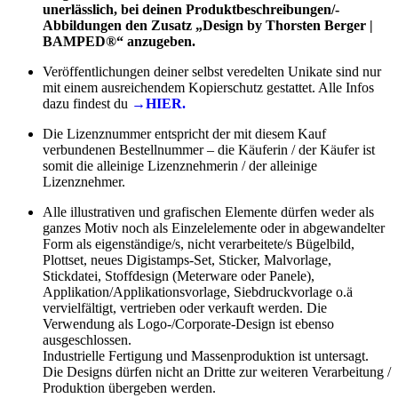
unerlässlich, bei deinen Produktbeschreibungen/-
Abbildungen den Zusatz „Design by Thorsten Berger |
BAMPED®“ anzugeben.
Veröffentlichungen deiner selbst veredelten Unikate sind nur
mit einem ausreichendem Kopierschutz gestattet. Alle Infos
dazu findest du
→HIER.
Die Lizenznummer entspricht der mit diesem Kauf
verbundenen Bestellnummer – die Käuferin / der Käufer ist
somit die alleinige Lizenznehmerin / der alleinige
Lizenznehmer.
Alle illustrativen und grafischen Elemente dürfen weder als
ganzes Motiv noch als Einzelelemente oder in abgewandelter
Form als eigenständige/s, nicht verarbeitete/s Bügelbild,
Plottset, neues Digistamps-Set, Sticker, Malvorlage,
Stickdatei, Stoffdesign (Meterware oder Panele),
Applikation/Applikationsvorlage, Siebdruckvorlage o.ä
vervielfältigt, vertrieben oder verkauft werden. Die
Verwendung als Logo-/Corporate-Design ist ebenso
ausgeschlossen.
Industrielle Fertigung und Massenproduktion ist untersagt.
Die Designs dürfen nicht an Dritte zur weiteren Verarbeitung /
Produktion übergeben werden.