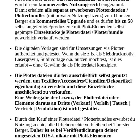
wird dir ein
kommerzielles Nutzungsrecht
eingeräumt.
Damit erhalten
alle separat erworbenen Plotterdateien /
Plotterbundles
(mit privater Nutzungslizenz) von Thorsten
Berger ein
kommerzielles Upgrade
und es dürfen
bis zu 50
selbst angefertigte/produzierte mit Plott-Elementen selbst
gepimpte
Einzelstücke je Plotterdatei / Plotterbundle
gewerblich verkauft werden.
Die digitalen Vorlagen sind für Umsetzungen via Plotter
aufbereitet und getestet. Wenn du sie z.B. als Siebdruckmotiv,
Lasergravur, Sublivorlage o.ä. nutzen möchtest, ist dies
erlaubt – ohne Gewähr, da als Plotterdatei konzipiert.
Die Plotterdateien dürfen ausschließlich selbst genutzt
werden, um Textilien/Accessoires/Utensilien/Dekoartikel
eigenhändig zu veredeln und diese Einzelstücke
anschließend zu verkaufen.
Eine Weitergabe der Lizenz, der Plotterdatei oder
Elemente daraus an Dritte (Verkauf | Verleih | Tausch |
Vertrieb | Produktion) ist nicht gestattet.
Durch den Kauf einer Plotterdatei / Plotterbundles erwirbst du
Nutzungsrechte, alle Urheberrechte verbleiben bei Thorsten
Berger.
Daher ist es bei Veröffentlichungen deiner
umgesetzten DIY-Unikate mit Plott-Elementen