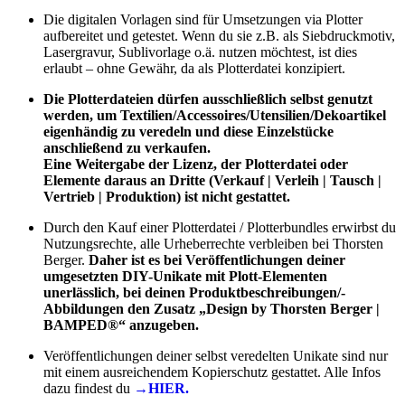
Die digitalen Vorlagen sind für Umsetzungen via Plotter
aufbereitet und getestet. Wenn du sie z.B. als Siebdruckmotiv,
Lasergravur, Sublivorlage o.ä. nutzen möchtest, ist dies
erlaubt – ohne Gewähr, da als Plotterdatei konzipiert.
Die Plotterdateien dürfen ausschließlich selbst genutzt
werden, um Textilien/Accessoires/Utensilien/Dekoartikel
eigenhändig zu veredeln und diese Einzelstücke
anschließend zu verkaufen.
Eine Weitergabe der Lizenz, der Plotterdatei oder
Elemente daraus an Dritte (Verkauf | Verleih | Tausch |
Vertrieb | Produktion) ist nicht gestattet.
Durch den Kauf einer Plotterdatei / Plotterbundles erwirbst du
Nutzungsrechte, alle Urheberrechte verbleiben bei Thorsten
Berger.
Daher ist es bei Veröffentlichungen deiner
umgesetzten DIY-Unikate mit Plott-Elementen
unerlässlich, bei deinen Produktbeschreibungen/-
Abbildungen den Zusatz „Design by Thorsten Berger |
BAMPED®“ anzugeben.
Veröffentlichungen deiner selbst veredelten Unikate sind nur
mit einem ausreichendem Kopierschutz gestattet. Alle Infos
dazu findest du
→HIER.