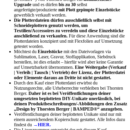
Upgrade
und es dürfen
bis zu 30
selbst
angefertigte/produzierte
mit Plott gepimpte Einzelstücke
gewerblich verkauft werden.
Die Plotterdateien dürfen ausschließlich selbst mit
Schneideplottern genutzt werden, um
Textilien/Accessoires zu veredeln und diese Einzelstücke
anschließend zu verkaufen.
Für diese Anwendung sind die
Plotterdateien konzipiert und mit Flexfolien auf Umsetzung
getestet worden.
Möchtest du
Einzelstücke
mit den Dateivorlagen via
Sublimation, Laser, Gravur, Stoffapplikation, Siebdruck
herstellen, ist dies erlaubt – hierfür wird aber keine Garantie
auf Umsetzbarkeit übernommen.
Eine Weitergabe (Verkauf
| Verleih | Tausch | Vertrieb) der Lizenz, der Plotterdatei
oder Elemente daraus an Dritte ist nicht gestattet.
Durch den Kauf einer Plotterdatei erwirbst du
Nutzungsrechte, alle Urheberrechte verbleiben bei Thorsten
Berger.
Daher ist es bei Veröffentlichungen deiner
umgesetzten beplotteten DIY-Unikate unerlässlich, bei
deinen Produktbeschreibungen/-Abbildungen den Zusatz
„Design by Thorsten Berger | BAMPED®“ anzugeben.
Veröffentlichungen deiner beplotteten Unikate sind nur mit
einem ausreichendem Kopierschutz gestattet. Alle Infos dazu
findest du
→HIER.
Die Lizenznummer entspricht der mit diesem Kauf