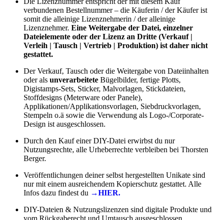
Die Lizenznummer entspricht der mit diesem Kauf
verbundenen Bestellnummer – die Käuferin / der Käufer ist
somit die alleinige Lizenznehmerin / der alleinige
Lizenznehmer.
Eine Weitergabe der Datei, einzelner
Dateielemente oder der Lizenz an Dritte (Verkauf |
Verleih | Tausch | Vertrieb | Produktion) ist daher nicht
gestattet.
Der Verkauf, Tausch oder die Weitergabe von Dateiinhalten
oder als
unverarbeitete
Bügelbilder, fertige Plotts,
Digistamps-Sets, Sticker, Malvorlagen, Stickdateien,
Stoffdesigns (Meterware oder Panele),
Applikationen/Applikationsvorlagen, Siebdruckvorlagen,
Stempeln o.ä sowie die Verwendung als Logo-/Corporate-
Design ist ausgeschlossen.
Durch den Kauf einer DIY-Datei erwirbst du nur
Nutzungsrechte, alle Urheberrechte verbleiben bei Thorsten
Berger.
Veröffentlichungen deiner selbst hergestellten Unikate sind
nur mit einem ausreichendem Kopierschutz gestattet. Alle
Infos dazu findest du
→HIER.
DIY-Dateien & Nutzungslizenzen sind digitale Produkte und
vom Rückgaberecht und Umtausch ausgeschlossen.