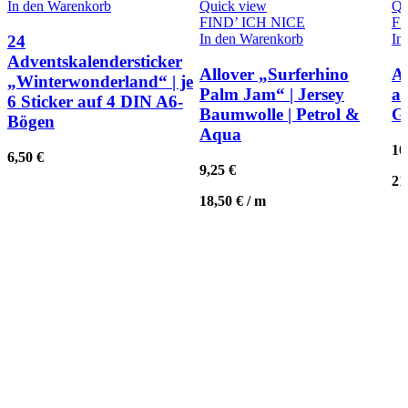
In den Warenkorb
Quick view
Qu
FIND’ ICH NICE
FI
In den Warenkorb
In
24
Adventskalendersticker
Allover „Surferhino
A
„Winterwonderland“ | je
Palm Jam“ | Jersey
an
6 Sticker auf 4 DIN A6-
Baumwolle | Petrol &
G
Bögen
Aqua
10
6,50
€
9,25
€
21
18,50
€
/
m