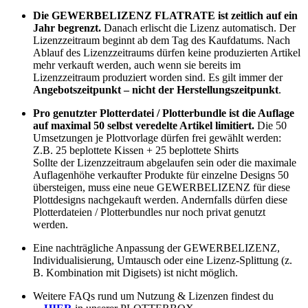
Die GEWERBELIZENZ FLATRATE ist zeitlich auf ein
Jahr begrenzt.
Danach erlischt die Lizenz automatisch. Der
Lizenzzeitraum beginnt ab dem Tag des Kaufdatums. Nach
Ablauf des Lizenzzeitraums dürfen keine produzierten Artikel
mehr verkauft werden, auch wenn sie bereits im
Lizenzzeitraum produziert worden sind. Es gilt immer der
Angebotszeitpunkt – nicht der Herstellungszeitpunkt
.
Pro genutzter Plotterdatei / Plotterbundle ist die Auflage
auf maximal 50 selbst veredelte Artikel limitiert.
Die 50
Umsetzungen je Plottvorlage dürfen frei gewählt werden:
Z.B. 25 beplottete Kissen + 25 beplottete Shirts
Sollte der Lizenzzeitraum abgelaufen sein oder die maximale
Auflagenhöhe verkaufter Produkte für einzelne Designs 50
übersteigen, muss eine neue GEWERBELIZENZ für diese
Plottdesigns nachgekauft werden. Andernfalls dürfen diese
Plotterdateien / Plotterbundles nur noch privat genutzt
werden.
Eine nachträgliche Anpassung der GEWERBELIZENZ,
Individualisierung, Umtausch oder eine Lizenz-Splittung (z.
B. Kombination mit Digisets) ist nicht möglich.
Weitere FAQs rund um Nutzung & Lizenzen findest du