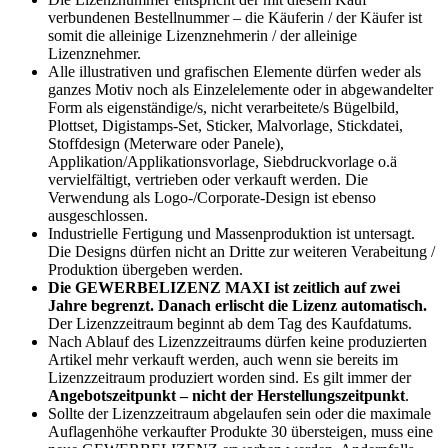
verbundenen Bestellnummer – die Käuferin / der Käufer ist
somit die alleinige Lizenznehmerin / der alleinige
Lizenznehmer.
Alle illustrativen und grafischen Elemente dürfen weder als
ganzes Motiv noch als Einzelelemente oder in abgewandelter
Form als eigenständige/s, nicht verarbeitete/s Bügelbild,
Plottset, Digistamps-Set, Sticker, Malvorlage, Stickdatei,
Stoffdesign (Meterware oder Panele),
Applikation/Applikationsvorlage, Siebdruckvorlage o.ä
vervielfältigt, vertrieben oder verkauft werden. Die
Verwendung als Logo-/Corporate-Design ist ebenso
ausgeschlossen.
Industrielle Fertigung und Massenproduktion ist untersagt.
Die Designs dürfen nicht an Dritte zur weiteren Verabeitung /
Produktion übergeben werden.
Die GEWERBELIZENZ MAXI ist zeitlich auf zwei
Jahre begrenzt. Danach erlischt die Lizenz automatisch.
Der Lizenzzeitraum beginnt ab dem Tag des Kaufdatums.
Nach Ablauf des Lizenzzeitraums dürfen keine produzierten
Artikel mehr verkauft werden, auch wenn sie bereits im
Lizenzzeitraum produziert worden sind. Es gilt immer der
Angebotszeitpunkt – nicht der Herstellungszeitpunkt
.
Sollte der Lizenzzeitraum abgelaufen sein oder die maximale
Auflagenhöhe verkaufter Produkte 30 übersteigen, muss eine