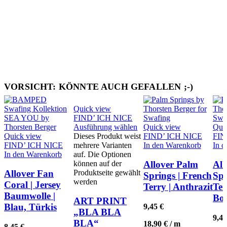
VORSICHT: KÖNNTE AUCH GEFALLEN ;-)
Quick view
FIND’ ICH NICE
Ausführung wählen
Quick view
Qui
Quick view
Dieses Produkt weist
FIND’ ICH NICE
FIN
FIND’ ICH NICE
mehrere Varianten
In den Warenkorb
In 
In den Warenkorb
auf. Die Optionen
können auf der
Allover Palm
All
Produktseite gewählt
Allover Fan
Springs | French
Spr
werden
Coral | Jersey
Terry | Anthrazit
Ter
Baumwolle |
Bo
ART PRINT
Blau, Türkis
9,45
€
„BLA BLA
9,4
BLA“
18,90
€
/
m
8,45
€