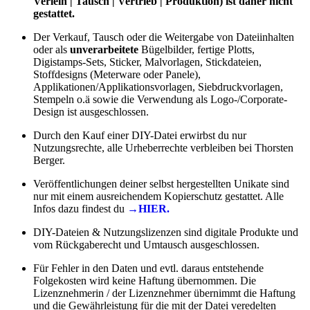
Verleih | Tausch | Vertrieb | Produktion) ist daher nicht
gestattet.
Der Verkauf, Tausch oder die Weitergabe von Dateiinhalten
oder als
unverarbeitete
Bügelbilder, fertige Plotts,
Digistamps-Sets, Sticker, Malvorlagen, Stickdateien,
Stoffdesigns (Meterware oder Panele),
Applikationen/Applikationsvorlagen, Siebdruckvorlagen,
Stempeln o.ä sowie die Verwendung als Logo-/Corporate-
Design ist ausgeschlossen.
Durch den Kauf einer DIY-Datei erwirbst du nur
Nutzungsrechte, alle Urheberrechte verbleiben bei Thorsten
Berger.
Veröffentlichungen deiner selbst hergestellten Unikate sind
nur mit einem ausreichendem Kopierschutz gestattet. Alle
Infos dazu findest du
→HIER.
DIY-Dateien & Nutzungslizenzen sind digitale Produkte und
vom Rückgaberecht und Umtausch ausgeschlossen.
Für Fehler in den Daten und evtl. daraus entstehende
Folgekosten wird keine Haftung übernommen. Die
Lizenznehmerin / der Lizenznehmer übernimmt die Haftung
und die Gewährleistung für die mit der Datei veredelten