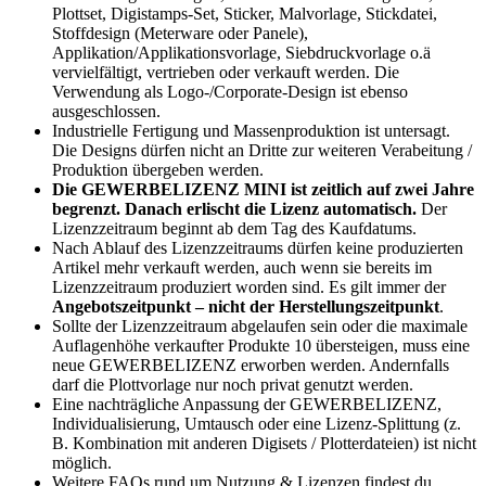
Plottset, Digistamps-Set, Sticker, Malvorlage, Stickdatei,
Stoffdesign (Meterware oder Panele),
Applikation/Applikationsvorlage, Siebdruckvorlage o.ä
vervielfältigt, vertrieben oder verkauft werden. Die
Verwendung als Logo-/Corporate-Design ist ebenso
ausgeschlossen.
Industrielle Fertigung und Massenproduktion ist untersagt.
Die Designs dürfen nicht an Dritte zur weiteren Verabeitung /
Produktion übergeben werden.
Die GEWERBELIZENZ MINI ist zeitlich auf zwei Jahre
begrenzt. Danach erlischt die Lizenz automatisch.
Der
Lizenzzeitraum beginnt ab dem Tag des Kaufdatums.
Nach Ablauf des Lizenzzeitraums dürfen keine produzierten
Artikel mehr verkauft werden, auch wenn sie bereits im
Lizenzzeitraum produziert worden sind. Es gilt immer der
Angebotszeitpunkt – nicht der Herstellungszeitpunkt
.
Sollte der Lizenzzeitraum abgelaufen sein oder die maximale
Auflagenhöhe verkaufter Produkte 10 übersteigen, muss eine
neue GEWERBELIZENZ erworben werden. Andernfalls
darf die Plottvorlage nur noch privat genutzt werden.
Eine nachträgliche Anpassung der GEWERBELIZENZ,
Individualisierung, Umtausch oder eine Lizenz-Splittung (z.
B. Kombination mit anderen Digisets / Plotterdateien) ist nicht
möglich.
Weitere FAQs rund um Nutzung & Lizenzen findest du