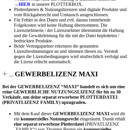
→HIER
in unserer PLOTTERBOX.
Plotterdateien & Nutzungslizenzen sind digitale Produkte und
vom Rückgaberecht und Umtausch ausgeschlossen.
Für Fehler in den Daten und evtl. daraus entstehende
Folgekosten wird keine Haftung übernommen. Die
Lizenznehmerin / der Lizenznehmer übernimmt die Haftung
und die Gewährleistung für die mit der Datei beplotteten /
bedruckten Produkte.
Beide Vertragspartner erkennen die genannten
Lizenzbestimmungen an und stimmen diesen zu. Verstoß
gegen die Lizenzbedingungen wird strafrechtlich verfolgt und
die Lizenz erlischt automatisch.
GEWERBELIZENZ MAXI
Bei der GEWERBELIZENZ “MAXI” handelt es sich um eine
reine GEWERBLICHE NUTZUNGSLIZENZ für bis zu 30
Verkäufe, um deine separat erworbene PLOTTERDATEI
(PRIVATLIZENZ FAMILY) upzugraden.
Mit dem Kauf dieser
GEWERBELIZENZ MAXI
wird dir
ein
kommerzielles Nutzungsrecht
eingeräumt. Damit erhält
eine separat erworbene Plotterdatei
(PRIVATLIZENZ
„FAMILY“) von Thorsten Berger ein
kommerzielles