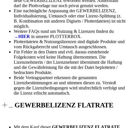
neue GEWERBELIZENZ erworben werden. Andernfalls
darf die Plottvorlage nur noch privat genutzt werden.
Eine nachträgliche Anpassung der GEWERBELIZENZ,
Individualisierung, Umtausch oder eine Lizenz-Splittung (z.
B. Kombination mit anderen Digisets / Plotterdateien) ist nicht
möglich.
Weitere FAQs rund um Nutzung & Lizenzen findest du
→HIER
in unserer PLOTTERBOX.
Plotterdateien & Nutzungslizenzen sind digitale Produkte und
vom Rückgaberecht und Umtausch ausgeschlossen.
Für Fehler in den Daten und evtl. daraus entstehende
Folgekosten wird keine Haftung übernommen. Die
Lizenznehmerin / der Lizenznehmer übernimmt die Haftung
und die Gewährleistung für die mit der Datei beplotteten /
bedruckten Produkte.
Beide Vertragspartner erkennen die genannten
Lizenzbestimmungen an und stimmen diesen zu. Verstoß
gegen die Lizenzbedingungen wird strafrechtlich verfolgt und
die Lizenz erlischt automatisch.
GEWERBELIZENZ FLATRATE
Mit dem Kauf dieser
GEWERBELIZENZ FLATRATE