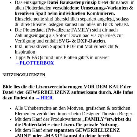
Das einzigartige
Datei-Baukastenprinzip
bietet dir nahezu in
allen Plotterdateien
verschiedene Umsetzungs-Varianten &
kreativen Spaß beim individuellen Kombinieren.
Einzelelemente sind übersichtlich separiert angelegt, sodass
du direkt kreativ loslegen kannst und alles im Blick behälst.
Die Plotterdatei (Privatlizenz FAMILY) steht dir nach
Zahlungseingang als Sofort-Download via zip-File/s zur
Verfügung und enthält
SVG- & DXF-Dateien
.
Inkl. interaktivem Support-PDF mit Motivübersicht &
Inspiration
Tipps & FAQs rund ums Plotten gibt’s in unserer
→PLOTTERBOX
NUTZUNGSLIZENZEN
Bitte lies dir die Lizenzvereinbarungen VOR DEM KAUF der
Datei / der GEWERBELIZENZ aufmerksam durch. Alle Infos
dazu findest du
→HIER
Alle Urheberrechte an den Motiven, grafischen & textlichen
Elementen verbleiben immer beim Designer Thorsten Berger.
Mit dem Kauf der Produktvariante
„FAMILY“erwirbst du
die Plotterdatei + eine Lizenz für private Nutzung.
Mit dem Kauf einer
separaten
GEWERBELIZENZ
„MINI“ oder „MAXI“
kannst du deine bereits