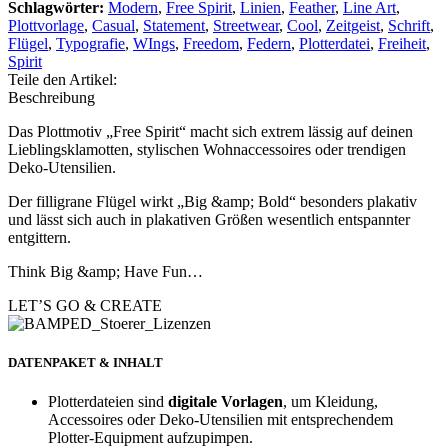
Schlagwörter:
Modern
,
Free Spirit
,
Linien
,
Feather
,
Line Art
,
Plottvorlage
,
Casual
,
Statement
,
Streetwear
,
Cool
,
Zeitgeist
,
Schrift
,
Flügel
,
Typografie
,
WIngs
,
Freedom
,
Federn
,
Plotterdatei
,
Freiheit
,
Spirit
Teile den Artikel:
Beschreibung
Das Plottmotiv „Free Spirit“ macht sich extrem lässig auf deinen
Lieblingsklamotten, stylischen Wohnaccessoires oder trendigen
Deko-Utensilien.
Der filligrane Flügel wirkt „Big &amp; Bold“ besonders plakativ
und lässt sich auch in plakativen Größen wesentlich entspannter
entgittern.
Think Big &amp; Have Fun…
LET’S GO & CREATE
DATENPAKET & INHALT
Plotterdateien sind
digitale Vorlagen
, um Kleidung,
Accessoires oder Deko-Utensilien mit entsprechendem
Plotter-Equipment aufzupimpen.