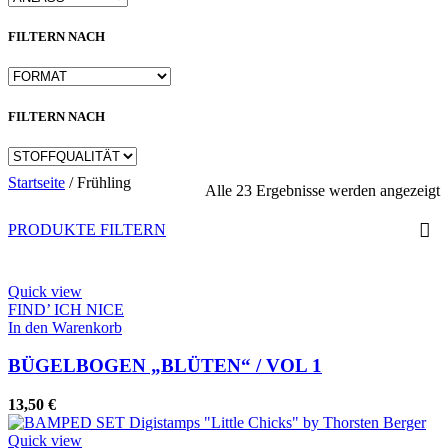
FILTERN NACH
FILTERN NACH
Startseite
/
Frühling
N
Alle 23 Ergebnisse werden angezeigt
A
s
PRODUKTE FILTERN
Quick view
FIND’ ICH NICE
In den Warenkorb
BÜGELBOGEN „BLÜTEN“ / VOL 1
13,50
€
Quick view