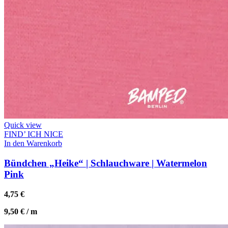
Quick view
FIND’ ICH NICE
In den Warenkorb
Bündchen „Heike“ | Schlauchware | Watermelon
Pink
4,75
€
9,50
€
/
m