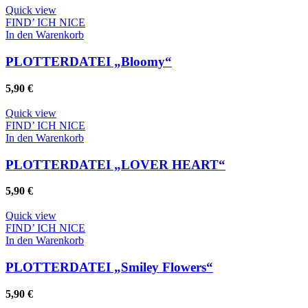
Die
Quick view
Optionen
FIND’ ICH NICE
können
In den Warenkorb
auf
der
PLOTTERDATEI „Bloomy“
Produktseite
gewählt
5,90
€
werden
Quick view
FIND’ ICH NICE
In den Warenkorb
PLOTTERDATEI „LOVER HEART“
5,90
€
Quick view
FIND’ ICH NICE
In den Warenkorb
PLOTTERDATEI „Smiley Flowers“
5,90
€