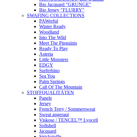
Bio Jacquard "GRUNGE"
Bio Jersey "FLURRY"
SWAFING COLLECTIONS
PAWerful
Winter Ready
Woodland
Into The Wild
Meet The Pinguinis
Ready To Play
Asteria
Little Monsters
EDGY
Surferhino
Sea You
Palm Springs
Call Of The Mountain
STOFFQUALITÄTEN
Panele
Jersey
French Terry / Sommersweat
Sweat angeraut
Viskose / TENCEL™ Lyocell
Softshell
Jacquard
Strickstoffe