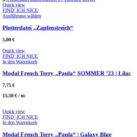
Die
Quick view
Optionen
FIND’ ICH NICE
können
Dieses
Ausführung wählen
auf
Produkt
der
weist
Plotterdatei „Zapfenstreich“
Produktseite
mehrere
gewählt
Varianten
5,00
€
werden
auf.
Die
Quick view
Optionen
FIND’ ICH NICE
können
In den Warenkorb
auf
der
Modal French Terry „Paula“ SOMMER ’23 | Lilac
Produktseite
gewählt
7,75
€
werden
15,50
€
/
m
Quick view
FIND’ ICH NICE
In den Warenkorb
Modal French Terry „Paula“ | Galaxy Blue