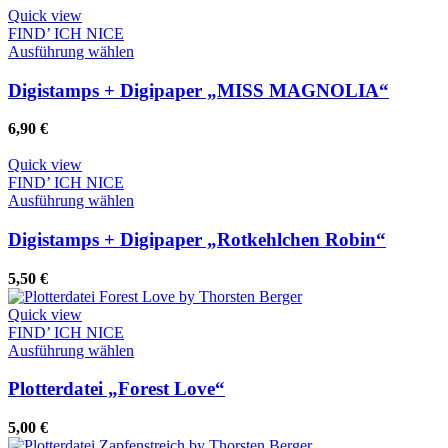
Quick view
FIND’ ICH NICE
Dieses
Ausführung wählen
Produkt
weist
Digistamps + Digipaper „MISS MAGNOLIA“
mehrere
Varianten
6,90
€
auf.
Die
Quick view
Optionen
FIND’ ICH NICE
können
Dieses
Ausführung wählen
auf
Produkt
der
weist
Digistamps + Digipaper „Rotkehlchen Robin“
Produktseite
mehrere
gewählt
Varianten
5,50
€
werden
auf.
Die
Quick view
Optionen
FIND’ ICH NICE
können
Dieses
Ausführung wählen
auf
Produkt
der
weist
Plotterdatei „Forest Love“
Produktseite
mehrere
gewählt
Varianten
5,00
€
werden
auf.