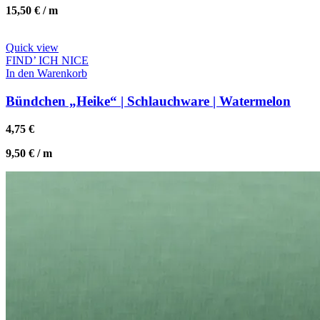
15,50
€
/
m
Quick view
FIND’ ICH NICE
In den Warenkorb
Bündchen „Heike“ | Schlauchware | Watermelon
4,75
€
9,50
€
/
m