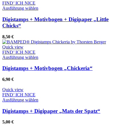
FIND’ ICH NICE
Dieses
Ausführung wählen
Produkt
weist
Digistamps + Motivbogen + Digipaper „Little
mehrere
Chicks“
Varianten
auf.
8,50
€
Die
Optionen
Quick view
können
FIND’ ICH NICE
auf
Dieses
Ausführung wählen
der
Produkt
Produktseite
weist
Digistamps + Motivbogen „Chickeria“
gewählt
mehrere
werden
Varianten
6,90
€
auf.
Die
Quick view
Optionen
FIND’ ICH NICE
können
Dieses
Ausführung wählen
auf
Produkt
der
weist
Digistamps + Digipaper „Mats der Spatz“
Produktseite
mehrere
gewählt
Varianten
5,00
€
werden
auf.