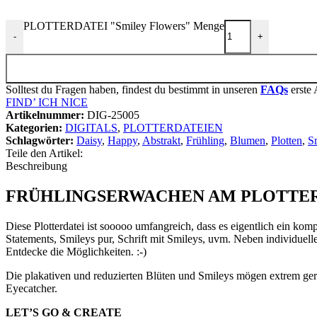
PLOTTERDATEI "Smiley Flowers" Menge
-
+
Solltest du Fragen haben, findest du bestimmt in unseren
FAQs
erste 
FIND’ ICH NICE
Artikelnummer:
DIG-25005
Kategorien:
DIGITALS
,
PLOTTERDATEIEN
Schlagwörter:
Daisy
,
Happy
,
Abstrakt
,
Frühling
,
Blumen
,
Plotten
,
S
Teile den Artikel:
Beschreibung
FRÜHLINGSERWACHEN AM PLOTTER 
Diese Plotterdatei ist sooooo umfangreich, dass es eigentlich ein kom
Statements, Smileys pur, Schrift mit Smileys, uvm. Neben individuel
Entdecke die Möglichkeiten. :-)
Die plakativen und reduzierten Blüten und Smileys mögen extrem ger
Eyecatcher.
LET’S GO & CREATE