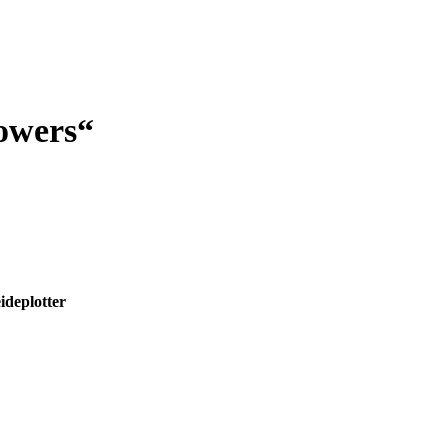
owers“
ideplotter