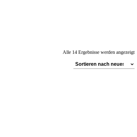
N
Alle 14 Ergebnisse werden angezeigt
A
s