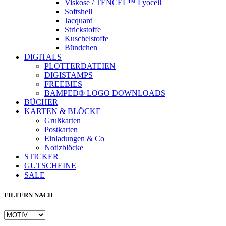
Viskose / TENCEL™ Lyocell
Softshell
Jacquard
Strickstoffe
Kuschelstoffe
Bündchen
DIGITALS
PLOTTERDATEIEN
DIGISTAMPS
Instagram
FREEBIES
BAMPED® LOGO DOWNLOADS
BÜCHER
KARTEN & BLÖCKE
Grußkarten
Postkarten
Einladungen & Co
Notizblöcke
STICKER
GUTSCHEINE
SALE
FILTERN NACH