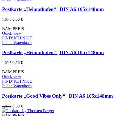
Postkarte „Heimathafen“ | DIN A6 105x148mm
Ursprünglicher
Aktueller
0,50
€
1,00
€
Preis
Preis
war:
ist:
BÄM PREIS
1,00 €
0,50 €.
Quick view
FIND’ ICH NICE
In den Warenkorb
Postkarte „Heimathafen“ | DIN A6 105x148mm
Ursprünglicher
Aktueller
0,50
€
1,00
€
Preis
Preis
war:
ist:
BÄM PREIS
1,00 €
0,50 €.
Quick view
FIND’ ICH NICE
In den Warenkorb
Postkarte „Good Vibes Only“ | DIN A6 105x148mm
Ursprünglicher
Aktueller
0,50
€
1,00
€
Preis
Preis
war:
ist:
BÄM PREIS