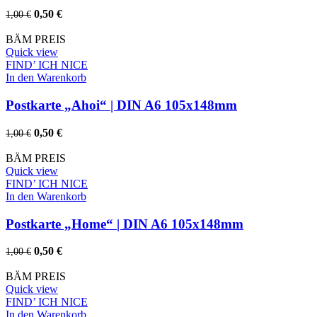
Ursprünglicher
Aktueller
0,50
€
1,00
€
Preis
Preis
war:
ist:
BÄM PREIS
1,00 €
0,50 €.
Quick view
FIND’ ICH NICE
In den Warenkorb
Postkarte „Ahoi“ | DIN A6 105x148mm
Ursprünglicher
Aktueller
0,50
€
1,00
€
Preis
Preis
war:
ist:
BÄM PREIS
1,00 €
0,50 €.
Quick view
FIND’ ICH NICE
In den Warenkorb
Postkarte „Home“ | DIN A6 105x148mm
Ursprünglicher
Aktueller
0,50
€
1,00
€
Preis
Preis
war:
ist:
BÄM PREIS
1,00 €
0,50 €.
Quick view
FIND’ ICH NICE
In den Warenkorb