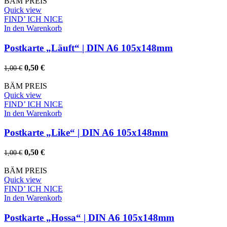
war:
ist:
BÄM PREIS
1,00 €
0,50 €.
Quick view
FIND’ ICH NICE
In den Warenkorb
Postkarte „Läuft“ | DIN A6 105x148mm
Ursprünglicher
Aktueller
0,50
€
1,00
€
Preis
Preis
war:
ist:
BÄM PREIS
1,00 €
0,50 €.
Quick view
Whatsapp
FIND’ ICH NICE
In den Warenkorb
Postkarte „Like“ | DIN A6 105x148mm
Ursprünglicher
Aktueller
0,50
€
1,00
€
Preis
Preis
war:
ist:
BÄM PREIS
1,00 €
0,50 €.
Quick view
FIND’ ICH NICE
In den Warenkorb
Postkarte „Hossa“ | DIN A6 105x148mm