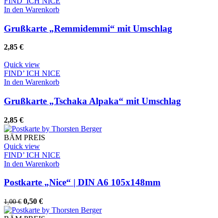
FIND’ ICH NICE
In den Warenkorb
Grußkarte „Remmidemmi“ mit Umschlag
2,85
€
Quick view
FIND’ ICH NICE
In den Warenkorb
Grußkarte „Tschaka Alpaka“ mit Umschlag
2,85
€
BÄM PREIS
Quick view
FIND’ ICH NICE
In den Warenkorb
Postkarte „Nice“ | DIN A6 105x148mm
Ursprünglicher
Aktueller
0,50
€
1,00
€
Preis
Preis