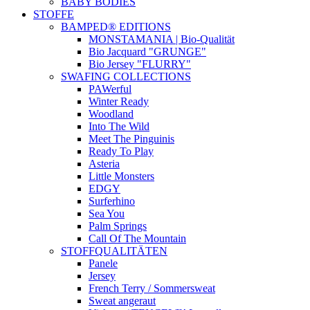
BABY BODIES
STOFFE
BAMPED® EDITIONS
MONSTAMANIA | Bio-Qualität
Bio Jacquard "GRUNGE"
Bio Jersey "FLURRY"
SWAFING COLLECTIONS
PAWerful
Winter Ready
Woodland
Into The Wild
Meet The Pinguinis
Ready To Play
Asteria
Little Monsters
EDGY
Surferhino
Sea You
Palm Springs
Call Of The Mountain
STOFFQUALITÄTEN
Panele
Jersey
French Terry / Sommersweat
Sweat angeraut