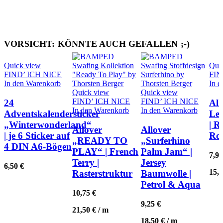
VORSICHT: KÖNNTE AUCH GEFALLEN ;-)
Quick view
Qui
FIND’ ICH NICE
FIN
In den Warenkorb
In 
Quick view
Quick view
FIND’ ICH NICE
FIND’ ICH NICE
24
All
In den Warenkorb
In den Warenkorb
Adventskalendersticker
Lea
„Winterwonderland“
| R
Allover
Allover
| je 6 Sticker auf
Rot
„READY TO
„Surferhino
4 DIN A6-Bögen
PLAY“ | French
Palm Jam“ |
7,9
Terry |
Jersey
6,50
€
15,
Rasterstruktur
Baumwolle |
Petrol & Aqua
10,75
€
9,25
€
21,50
€
/
m
18,50
€
/
m