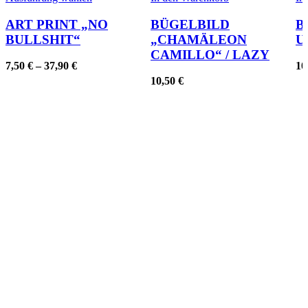
Produkt
weist
ART PRINT „NO
BÜGELBILD
B
mehrere
BULLSHIT“
„CHAMÄLEON
U
Varianten
CAMILLO“ / LAZY
auf.
7,50
€
–
37,90
€
10
Die
10,50
€
Optionen
können
auf
der
Produktseite
gewählt
werden