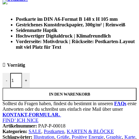
Postkarte im DIN A6-Format B 148 x H 105 mm
Gestrichenes Kunstdruckpapier, 300g/m² | Reinweiß
Seidenmatte Haptik
Hochwertiger Digitaldruck | Klimafreundlich
Vorderseite: Motivdruck | Rückseite: Postkarten-Layout
mit viel Platz für Text
Vorrätig
Postkarte "Läuft" | DIN A6 105x148mm Menge
-
+
IN DEN WARENKORB
Solltest du Fragen haben, findest du bestimmt in unseren
FAQs
erste
Antworten oder du schreibst uns einfach eine Mail über unser
KONTAKT-FORMULAR.
FIND’ ICH NICE
Artikelnummer:
PAP-P-00018
Kategorien:
SALE
,
Postkarten
,
KARTEN & BLÖCKE
Schlagwörter:
Illustration
,
Grüße
,
Positive Energie
,
Graphic
,
Karte
,