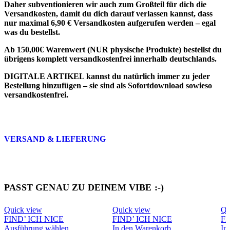
Daher subventionieren wir auch zum Großteil für dich die
Versandkosten, damit du dich darauf verlassen kannst, dass
nur maximal 6,90 € Versandkosten aufgerufen werden – egal
was du bestellst.
Ab 150,00€ Warenwert (NUR physische Produkte) bestellst du
übrigens komplett versandkostenfrei innerhalb deutschlands.
DIGITALE ARTIKEL
kannst du natürlich immer zu jeder
Bestellung hinzufügen – sie sind als
Sofortdownload sowieso
versandkostenfrei
.
VERSAND & LIEFERUNG
PASST GENAU ZU DEINEM VIBE :-)
Quick view
Quick view
Qu
FIND’ ICH NICE
FIND’ ICH NICE
FI
Dieses
Ausführung wählen
In den Warenkorb
In