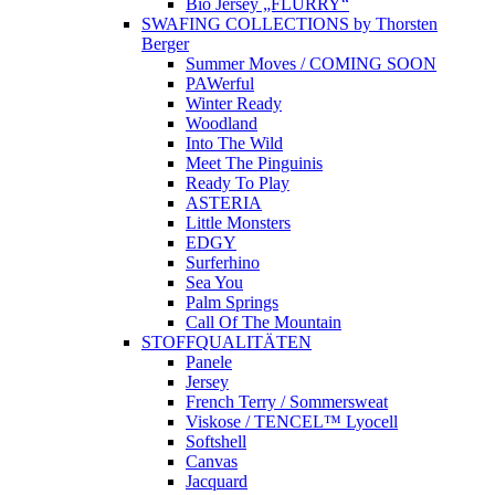
Bio Jersey „FLURRY“
SWAFING COLLECTIONS by Thorsten
Berger
Summer Moves / COMING SOON
PAWerful
Winter Ready
Woodland
Into The Wild
Meet The Pinguinis
Ready To Play
ASTERIA
Little Monsters
EDGY
Surferhino
Sea You
Palm Springs
Call Of The Mountain
STOFFQUALITÄTEN
Panele
Jersey
French Terry / Sommersweat
Viskose / TENCEL™ Lyocell
Softshell
Canvas
Jacquard