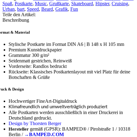
Spaß
,
Postkarte
,
Music
,
Grußkarte
,
Skateboard
,
Hipster
,
Cruising
,
Urban
,
bart
,
Speed
,
Beard
,
Grafik
,
Fun
Teile den Artikel:
Beschreibung
ormat & Material
Stylische Postkarte im Format DIN A6 | B 148 x H 105 mm
Premium Kunstdruckpapier
Grammatur 300 g/m²
Seidenmatt gestrichen, Reinweiß
Vorderseite: Randlos bedruckt
Rückseite: Klassisches Postkartenlayout mit viel Platz für deine
Botschaften & Grüße
ruck & Design
Hochwertiger FineArt-Digitaldruck
Klimafreundlich und umweltverträglich produziert
Alle Postkarten werden ausschließlich in einer Druckerei in
Deutschland gedruckt.
Design by Thorsten Berger
gemäß (GPSR): BAMPED® / Pirolstraße 1 / 10318
Hersteller
Berlin /
→BAMPED.COM