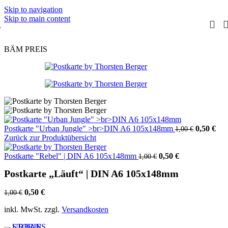
Skip to navigation
Skip to main content
BÄM PREIS
Ursprüng
Akt
Postkarte "Urban Jungle" >br>DIN A6 105x148mm
0,50
€
1,00
€
Preis
Pre
Zurück zur Produktübersicht
war:
ist:
Ursprünglicher
Aktueller
1,00 €
0,5
Postkarte "Rebel" | DIN A6 105x148mm
0,50
€
1,00
€
Preis
Preis
Postkarte „Läuft“ | DIN A6 105x148mm
war:
ist:
1,00 €
0,50 €.
Ursprünglicher
Aktueller
0,50
€
1,00
€
Preis
Preis
inkl. MwSt.
zzgl.
Versandkosten
war:
ist:
1,00 €
0,50 €.